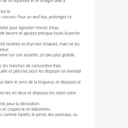
 de se répandre et le vinaigre aide à
nez-le.
e cuisson. Pour un œuf dur, prolongez ce
ette pour égoutter l'excès d'eau.
 de beurre et ajoutez presque toute la poche
ient tendres et d'un vert éclatant, mais ne les
aveur.
onne sur une assiette, un peu plus grande
c les tranches de concombre frais.
lle et pliez-les pour les disposer en éventail
x dans le sens de la longueur, et disposez-le
rez-les en deux et disposez-les selon votre
rds pour la décoration.
urre et coupez-le en bâtonnets.
s comme l’aneth, le persil, des poireaux, ou