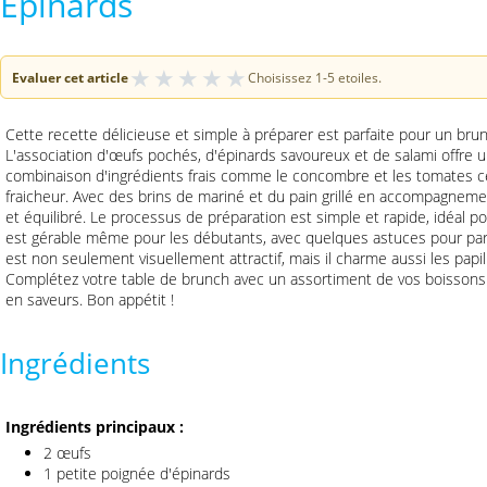
Épinards
★
★
★
★
★
Evaluer cet article
Choisissez 1-5 etoiles.
Cette recette délicieuse et simple à préparer est parfaite pour un bru
L'association d'œufs pochés, d'épinards savoureux et de salami offre 
combinaison d'ingrédients frais comme le concombre et les tomates c
fraicheur. Avec des brins de mariné et du pain grillé en accompagnemen
et équilibré. Le processus de préparation est simple et rapide, idéal 
est gérable même pour les débutants, avec quelques astuces pour parfai
est non seulement visuellement attractif, mais il charme aussi les papill
Complétez votre table de brunch avec un assortiment de vos boissons
en saveurs. Bon appétit !
Ingrédients
Ingrédients principaux :
2 œufs
1 petite poignée d'épinards