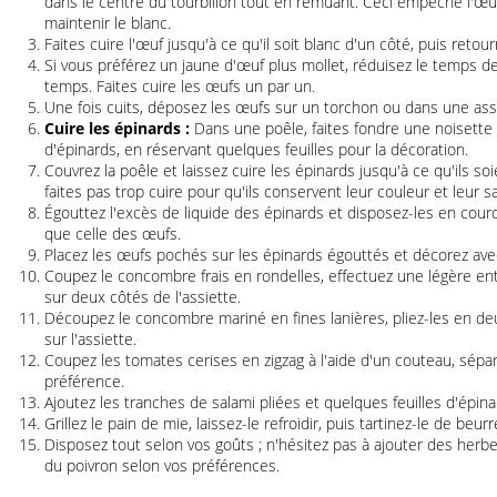
dans le centre du tourbillon tout en remuant. Ceci empêche l'œuf
maintenir le blanc.
Faites cuire l'œuf jusqu'à ce qu'il soit blanc d'un côté, puis retour
Si vous préférez un jaune d'œuf plus mollet, réduisez le temps d
temps. Faites cuire les œufs un par un.
Une fois cuits, déposez les œufs sur un torchon ou dans une assi
Cuire les épinards :
Dans une poêle, faites fondre une noisette
d'épinards, en réservant quelques feuilles pour la décoration.
Couvrez la poêle et laissez cuire les épinards jusqu'à ce qu'ils so
faites pas trop cuire pour qu'ils conservent leur couleur et leur s
Égouttez l'excès de liquide des épinards et disposez-les en cour
que celle des œufs.
Placez les œufs pochés sur les épinards égouttés et décorez ave
Coupez le concombre frais en rondelles, effectuez une légère entai
sur deux côtés de l'assiette.
Découpez le concombre mariné en fines lanières, pliez-les en deu
sur l'assiette.
Coupez les tomates cerises en zigzag à l'aide d'un couteau, sépa
préférence.
Ajoutez les tranches de salami pliées et quelques feuilles d'épina
Grillez le pain de mie, laissez-le refroidir, puis tartinez-le de be
Disposez tout selon vos goûts ; n'hésitez pas à ajouter des herbe
du poivron selon vos préférences.