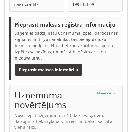
nav norādīts
1995-03-09
Pieprasīt maksas reģistra informāciju
Saņemiet padziļinātu uzņēmuma izpēti, pārdošanas
signālus un tirgus analītiku, kas pielāgota jūsu
biznesa mērķiem. Norādiet kontaktinformāciju un
izpētes vajadzības, un mēs atbildēsim ar cenu
piedāvājumu.
Pieprasīt maksas informāciju
Uzņēmuma
Atsauksme
novērtējums
Novērtējiet uzņēmumu ar 1 līdz 5 zvaigznēm.
Balsojums tiek saglabāts uzreiz, un balsot var tikai
vienu reizi.