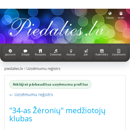
Valoda
Ienākt
Jaunumi
Dzejoļi
Receptes
Dziesmas
Atziņas
Joki
Kalendārs
Uzņēmumi
piedalies.lv
/
Uzņēmumu reģistrs
Atklājiet pārbaudītus uzņēmumu profilus
← Uzņēmumu reģistrs
"34-as Žėronių" medžiotojų
klubas