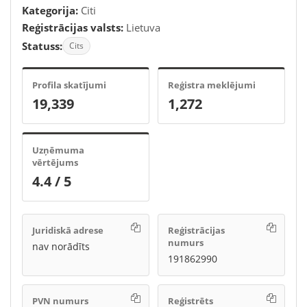
Kategorija:
Citi
Reģistrācijas valsts:
Lietuva
Statuss:
Cits
Profila skatījumi
Reģistra meklējumi
19,339
1,272
Uzņēmuma
vērtējums
4.4 / 5
Juridiskā adrese
Reģistrācijas
numurs
nav norādīts
191862990
PVN numurs
Reģistrēts