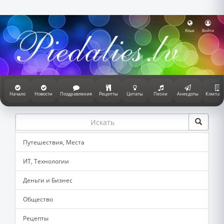
Язык
Войти
Начало
Новости
Поздравления
Рецепты
Цитаты
Песни
Анекдоты
Компан
Путешествия, Места
ИТ, Технологии
Деньги и Бизнес
Общество
Рецепты