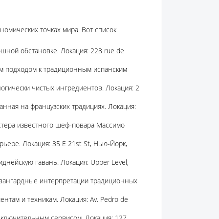
номических точках мира. Вот список
шной обстановке. Локация: 228 rue de
м подходом к традиционным испанским
логически чистых ингредиентов. Локация: 2
анная на французских традициях. Локация:
астера известного шеф-повара Массимо
ере. Локация: 35 E 21st St, Нью-Йорк,
днейскую гавань. Локация: Upper Level,
авангардные интерпретации традиционных
нтам и техникам. Локация: Av. Pedro de
сключительным сервисом. Локация: 127