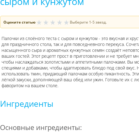
сыром и кунжутом
★
★
★
★
★
Оцените статью
Выберите 1-5 звезд.
Палочки из слоёного теста с сыром и кунжутом - это вкусная и хру
для праздничного стола, так и для повседневного перекуса. Соче
насыщенного сыра и ароматных кунжутных семян создаёт неповто
ваших гостей. Этот рецепт прост в приготовлении и не требует мн
чтобы наслаждаться золотистыми и аппетитными палочками. Вы м
специями и добавками, чтобы адаптировать блюдо под свой вкус. 
использовать тмин, придающий палочкам особую пикантность. Эти
лёгкой закуски, дополняющей ваш обед или ужин. Готовьте их с 
фаворитом на вашем столе.
Ингредиенты
Основные ингредиенты: