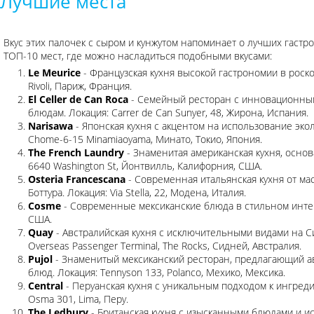
Лучшие места
Вкус этих палочек с сыром и кунжутом напоминает о лучших гастро
ТОП-10 мест, где можно насладиться подобными вкусами:
Le Meurice
- Французская кухня высокой гастрономии в роско
Rivoli, Париж, Франция.
El Celler de Can Roca
- Семейный ресторан с инновационны
блюдам. Локация: Carrer de Can Sunyer, 48, Жирона, Испания.
Narisawa
- Японская кухня с акцентом на использование эко
Chome-6-15 Minamiaoyama, Минато, Токио, Япония.
The French Laundry
- Знаменитая американская кухня, основ
6640 Washington St, Йонтвилль, Калифорния, США.
Osteria Francescana
- Современная итальянская кухня от м
Боттура. Локация: Via Stella, 22, Модена, Италия.
Cosme
- Современные мексиканские блюда в стильном интерь
США.
Quay
- Австралийская кухня с исключительными видами на Си
Overseas Passenger Terminal, The Rocks, Сидней, Австралия.
Pujol
- Знаменитый мексиканский ресторан, предлагающий 
блюд. Локация: Tennyson 133, Polanco, Мехико, Мексика.
Central
- Перуанская кухня с уникальным подходом к ингредие
Osma 301, Lima, Перу.
The Ledbury
- Британская кухня с изысканными блюдами и и