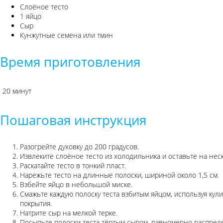
Слоёное тесто
1 яйцо
Сыр
Кунжутные семена или тмин
Время приготовления
20 минут
Пошаговая инструкция
Разогрейте духовку до 200 градусов.
Извлеките слоёное тесто из холодильника и оставьте на неск
Раскатайте тесто в тонкий пласт.
Нарежьте тесто на длинные полоски, шириной около 1,5 см.
Взбейте яйцо в небольшой миске.
Смажьте каждую полоску теста взбитым яйцом, используя кул
покрытия.
Натрите сыр на мелкой терке.
Посыпьте полоски теста тёртым сыром, равномерно распреде