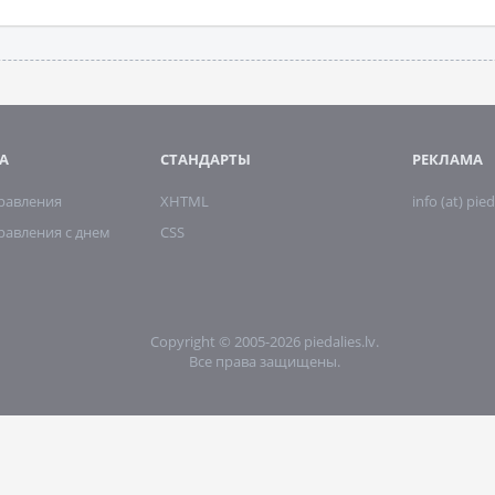
А
СТАНДАРТЫ
РЕКЛАМА
дравления
XHTML
info (at) pied
равления с днем
CSS
Copyright © 2005-2026 piedalies.lv.
Все права защищены.