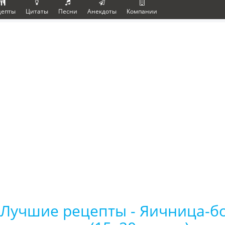
цепты
Цитаты
Песни
Анекдоты
Компании
Лучшие рецепты - Яичница-бо