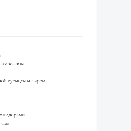
й
макаронами
ёной курицей и сыром
 помидорами
ясом