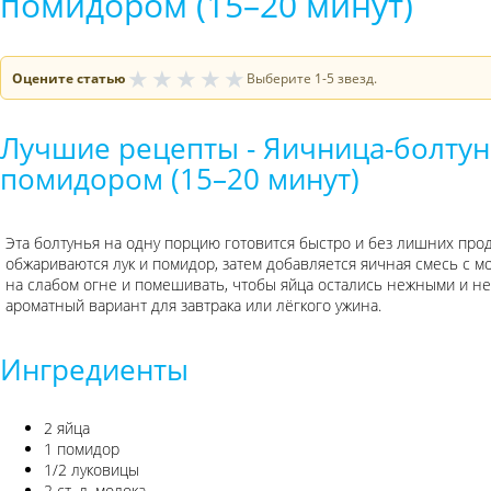
помидором (15–20 минут)
★
★
★
★
★
Оцените статью
Выберите 1-5 звезд.
Лучшие рецепты - Яичница-болтунь
помидором (15–20 минут)
Эта болтунья на одну порцию готовится быстро и без лишних прод
обжариваются лук и помидор, затем добавляется яичная смесь с м
на слабом огне и помешивать, чтобы яйца остались нежными и не
ароматный вариант для завтрака или лёгкого ужина.
Ингредиенты
2 яйца
1 помидор
1/2 луковицы
2 ст. л. молока