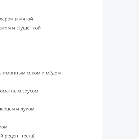
харом и мятой
ремом и сгущёнкой
с лимонным соком и мёдом
 томатным соусом
перцем и луком
ком
 рецепт теста)