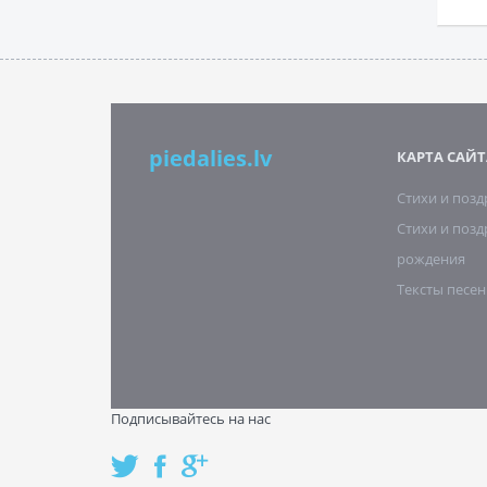
piedalies.lv
КАРТА САЙТ
Стихи и поз
Стихи и позд
рождения
Тексты песен
Подписывайтесь на нас