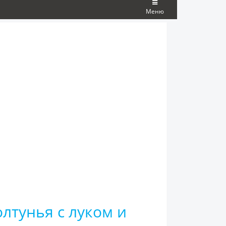
Меню
лтунья с луком и