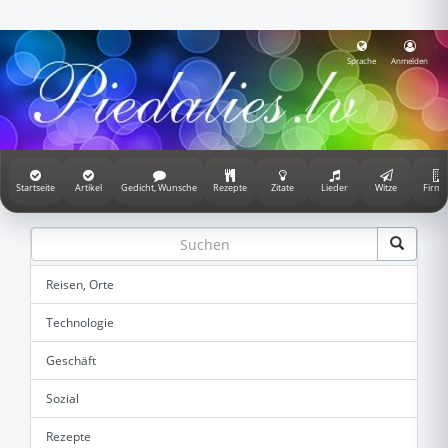
Sprache
Anmelden
Startseite
Artikel
Gedicht, Wunsche
Rezepte
Zitate
Lieder
Witze
Firme
Reisen, Orte
Technologie
Geschäft
Sozial
Rezepte