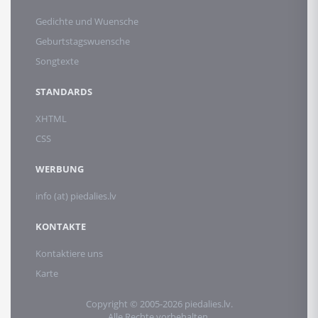
Gedichte und Wuensche
Geburtstagswuensche
Songtexte
STANDARDS
XHTML
CSS
WERBUNG
info (at) piedalies.lv
KONTAKTE
Kontaktiere uns
Karte
Copyright © 2005-2026 piedalies.lv.
Alle Rechte vorbehalten.