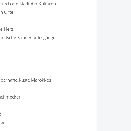
durch die Stadt der Kulturen
en Orte
es Herz
mantische Sonnenuntergänge
auberhafte Küste Marokkos
inschmecker
e
ken