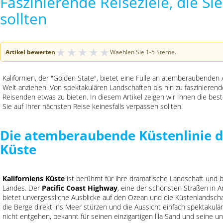
Faszinierende Reiseziele, die Si
sollten
★
★
★
★
★
Artikel bewerten
Waehlen Sie 1-5 Sterne.
Kalifornien, der "Golden State", bietet eine Fülle an atemberaubenden
Welt anziehen. Von spektakulären Landschaften bis hin zu faszinieren
Reisenden etwas zu bieten. In diesem Artikel zeigen wir Ihnen die beste
Sie auf Ihrer nächsten Reise keinesfalls verpassen sollten.
Die atemberaubende Küstenlinie d
Küste
Kaliforniens Küste
ist berühmt für ihre dramatische Landschaft und b
Landes. Der
Pacific Coast Highway
, eine der schönsten Straßen in A
bietet unvergessliche Ausblicke auf den Ozean und die Küstenlandscha
die Berge direkt ins Meer stürzen und die Aussicht einfach spektakulär
nicht entgehen, bekannt für seinen einzigartigen lila Sand und seine u