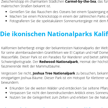
Zwischenstopp im charmanten Städtchen
Carmel-by-the-Sea
, das f
malerischen Straßen bekannt ist.
Genießen Sie das Rauschen des Ozeans bei einem Spaziergang e
Machen Sie einen Picknickstopp in einem der zahlreichen Parks e
Fotografieren Sie die spektakulären Sonnenuntergänge mit dem 
Die ikonischen Nationalparks Kali
Kalifornien beherbergt einige der bekanntesten Nationalparks der Welt
für seine atemberaubenden Granitfelsen wie El Capitan und Half Dome
Wasserfälle. Dieser Park ist ein Paradies für Wanderer und bietet zahlr
Schwierigkeitsgrade. Der
Redwood-Nationalpark
, Heimat der höchst
faszinierende Welt der Mammutbäume.
Vergessen Sie nicht,
Joshua Tree Nationalpark
zu besuchen, bekannt
einzigartigen Joshua-Bäume. Dieser Park ist ein Hotspot für Kletterer
bewundern.
Erkunden Sie die weiten Wälder und entdecken Sie seltene Pflan
Verpassen Sie nicht den beeindruckenden Anblick eines Sonnena
Nutzen Sie die Gelegenheit zum Zelten und erleben Sie die Natu