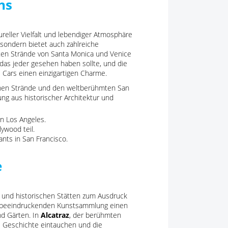
ns
ureller Vielfalt und lebendiger Atmosphäre
, sondern bietet auch zahlreiche
en Strände von Santa Monica und Venice
 das jeder gesehen haben sollte, und die
 Cars einen einzigartigen Charme.
önen Strände und den weltberühmten San
ung aus historischer Architektur und
n Los Angeles.
ywood teil.
ants in San Francisco.
e
en und historischen Stätten zum Ausdruck
r beeindruckenden Kunstsammlung einen
nd Gärten. In
Alcatraz
, der berühmten
e Geschichte eintauchen und die