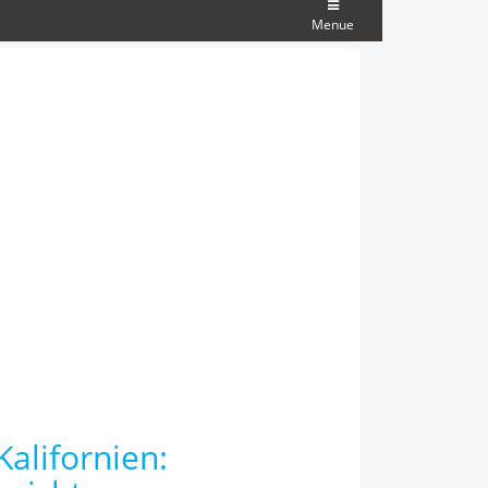
Menue
alifornien: