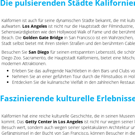
Die pulsierenden Städte Kalifornie
Kalifornien ist auch für seine dynamischen Städte bekannt, die mit kult
aufwarten.
Los Angeles
ist nicht nur die Hauptstadt der Filmindustrie
Sehenswürdigkeiten wie den Hollywood Walk of Fame und die berühmt
Beach. Die
Golden Gate Bridge
in San Francisco ist ein Wahrzeichen,
Stadt selbst bietet mit ihren steilen Straßen und den berühmten Cable
Besuchen Sie
San Diego
für seinen entspannten Lebensstil, die sch
Diego Zoo. Sacramento, die Hauptstadt Kaliforniens, bietet eine Misch
modernen Attraktionen.
Erleben Sie das aufregende Nachtleben in den Bars und Clubs vo
Nehmen Sie an einer geführten Tour durch die Filmstudios in Holl
Entdecken Sie die kulinarische Vielfalt in den zahlreichen Restaur
Faszinierende kulturelle Erlebniss
Kalifornien hat eine reiche kulturelle Geschichte, die in seinen Muse
kommt. Das
Getty Center in Los Angeles
ist nicht nur wegen seine
Besuch wert, sondern auch wegen seiner spektakulären Architektur u
Gefängnisinsel in der Bucht von San Francisco, können Besucher in di