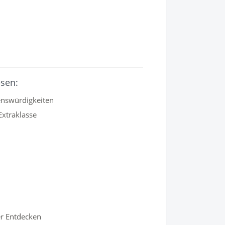
esen:
enswürdigkeiten
Extraklasse
er Entdecken