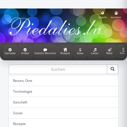
Sprache
Anmelden
Startseite
Artikel
Gedicht, Wunsche
Rezepte
Zitate
Lieder
Witze
Firme
Reisen, Orte
Technologie
Geschäft
Sozial
Rezepte