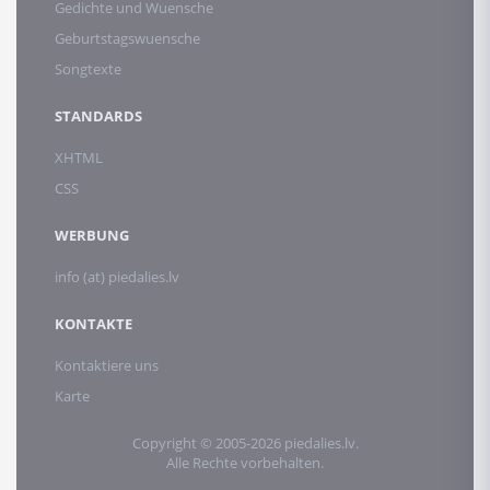
Gedichte und Wuensche
Geburtstagswuensche
Songtexte
STANDARDS
XHTML
CSS
WERBUNG
info (at) piedalies.lv
KONTAKTE
Kontaktiere uns
Karte
Copyright © 2005-2026 piedalies.lv.
Alle Rechte vorbehalten.