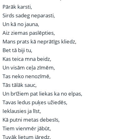
Pārāk karsti,
Sirds sadeg neparasti,
Un kā no jauna,
Aiz ziemas paslēpties,
Mans prats kā neprātīgs kliedz,
Bet tā biji tu,
Kas teica mna beidz,
Un visām ceļa zīmēm,
Tas neko nenozīmē,
Tās tālāk sauc,
Un brīžiem pat liekas ka no elpas,
Tavas ledus puķes užiedēs,
Ieklausies ja līst,
Kā putni metas debesīs,
Tiem vienmēr jābūt,
Tuvāk lietum jāredz,