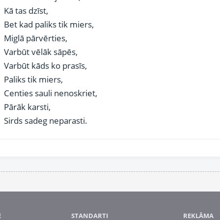
Kā tas dzīst,
Bet kad paliks tik miers,
Miglā pārvērties,
Varbūt vēlāk sāpēs,
Varbūt kāds ko prasīs,
Paliks tik miers,
Centies sauli nenoskriet,
Pārāk karsti,
Sirds sadeg neparasti.
E
STANDARTI
REKLĀMA