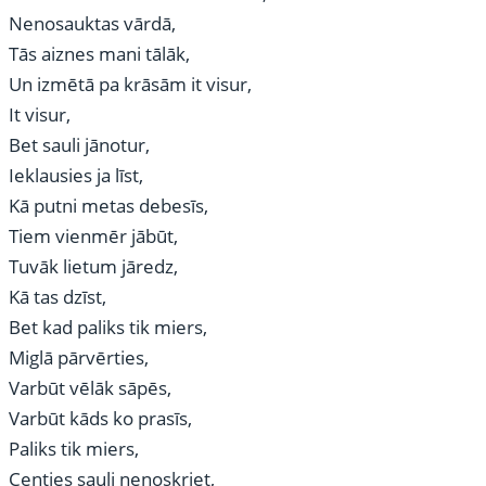
Nenosauktas vārdā,
Tās aiznes mani tālāk,
Un izmētā pa krāsām it visur,
It visur,
Bet sauli jānotur,
Ieklausies ja līst,
Kā putni metas debesīs,
Tiem vienmēr jābūt,
Tuvāk lietum jāredz,
Kā tas dzīst,
Bet kad paliks tik miers,
Miglā pārvērties,
Varbūt vēlāk sāpēs,
Varbūt kāds ko prasīs,
Paliks tik miers,
Centies sauli nenoskriet,