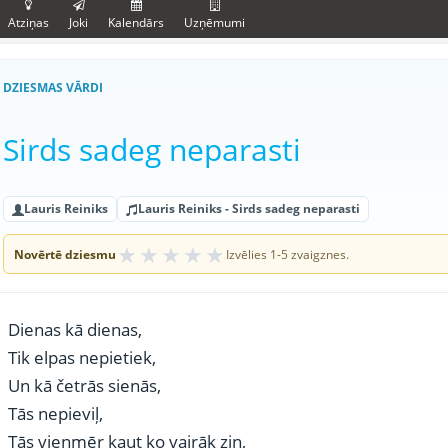
Atziņas
Joki
Kalendārs
Uzņēmumi
DZIESMAS VĀRDI
Sirds sadeg neparasti
Lauris Reiniks
Lauris Reiniks - Sirds sadeg neparasti
★
★
★
★
★
Novērtē dziesmu
Izvēlies 1-5 zvaigznes.
Dienas kā dienas,
Tik elpas nepietiek,
Un kā četrās sienās,
Tās nepieviļ,
Tās vienmēr kaut ko vairāk zin,