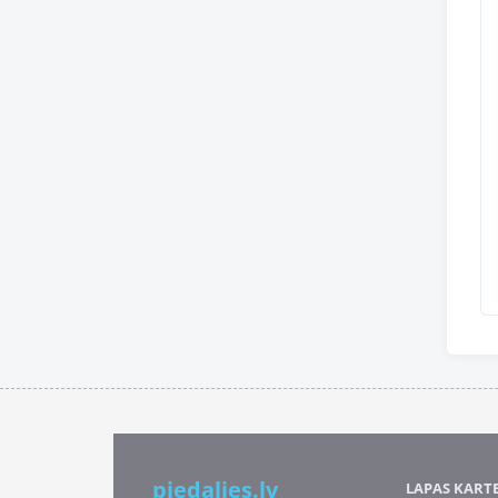
piedalies.lv
LAPAS KART