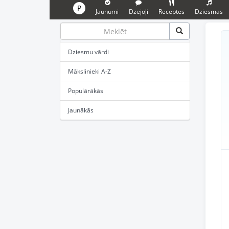
P
Jaunumi
Dzejoļi
Receptes
Dziesmas
Dziesmu vārdi
Mākslinieki A-Z
Populārākās
Jaunākās