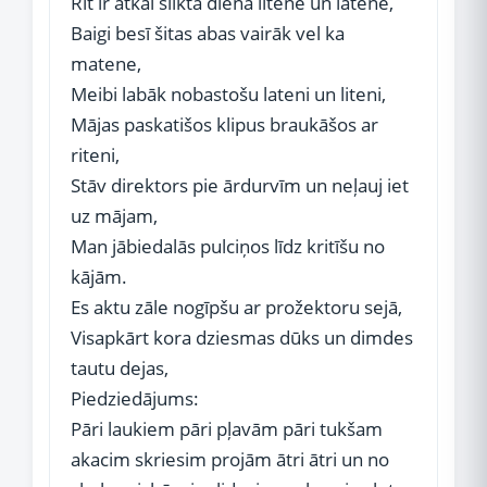
Rīt ir atkal slikta diena litene un latene,
Baigi besī šitas abas vairāk vel ka
matene,
Meibi labāk nobastošu lateni un liteni,
Mājas paskatišos klipus braukāšos ar
riteni,
Stāv direktors pie ārdurvīm un neļauj iet
uz mājam,
Man jābiedalās pulciņos līdz kritīšu no
kājām.
Es aktu zāle nogīpšu ar prožektoru sejā,
Visapkārt kora dziesmas dūks un dimdes
tautu dejas,
Piedziedājums:
Pāri laukiem pāri pļavām pāri tukšam
akacim skriesim projām ātri ātri un no