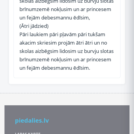
skolas aizbēgsim lidosim uz burvju slotas
brīnumzemē nokļusim un ar princesem
un fejām debesmannu ēdīsim,
(Ātri jādzied)
Pāri laukiem pāri pļavām pāri tukšam
akacim skriesim projām ātri ātri un no
skolas aizbēgsim lidosim uz burvju slotas
brīnumzemē nokļusim un ar princesem
un fejām debesmannu ēdīsim.
piedalies.lv