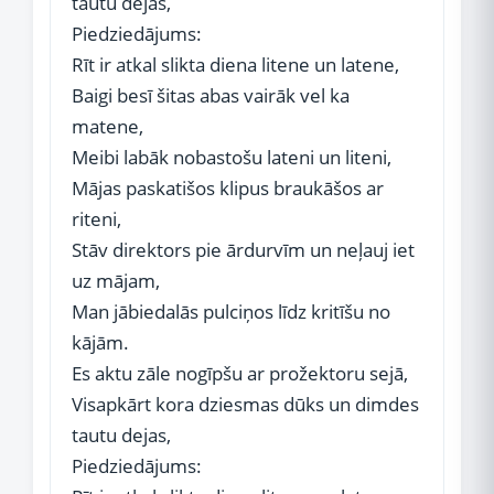
tautu dejas,
Piedziedājums:
Rīt ir atkal slikta diena litene un latene,
Baigi besī šitas abas vairāk vel ka
matene,
Meibi labāk nobastošu lateni un liteni,
Mājas paskatišos klipus braukāšos ar
riteni,
Stāv direktors pie ārdurvīm un neļauj iet
uz mājam,
Man jābiedalās pulciņos līdz kritīšu no
kājām.
Es aktu zāle nogīpšu ar prožektoru sejā,
Visapkārt kora dziesmas dūks un dimdes
tautu dejas,
Piedziedājums: