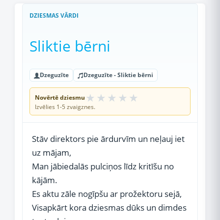
DZIESMAS VĀRDI
Sliktie bērni
Dzeguzīte
Dzeguzīte - Sliktie bērni
★
★
★
★
★
Novērtē dziesmu
Izvēlies 1-5 zvaigznes.
Stāv direktors pie ārdurvīm un neļauj iet
uz mājam,
Man jābiedalās pulciņos līdz kritīšu no
kājām.
Es aktu zāle nogīpšu ar prožektoru sejā,
Visapkārt kora dziesmas dūks un dimdes