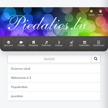
Valoda
Ienākt
Jaunumi
Dzejoļi
Receptes
Dziesmas
Atziņas
Joki
Kalendārs
Uzņēmumi
Dziesmu vārdi
Mākslinieki A-Z
Populārākās
Jaunākās