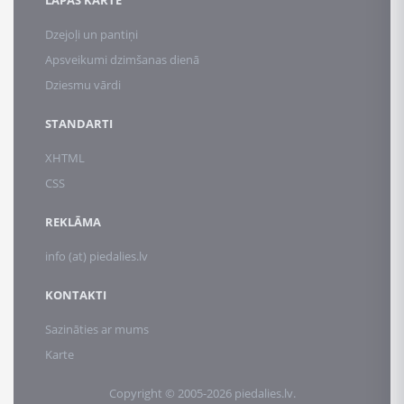
LAPAS KARTE
Dzejoļi un pantiņi
Apsveikumi dzimšanas dienā
Dziesmu vārdi
STANDARTI
XHTML
CSS
REKLĀMA
info (at) piedalies.lv
KONTAKTI
Sazināties ar mums
Karte
Copyright © 2005-2026 piedalies.lv.