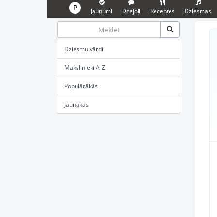
P
Jaunumi
Dzejoļi
Receptes
Dziesmas
Dziesmu vārdi
Mākslinieki A-Z
Populārākās
Jaunākās