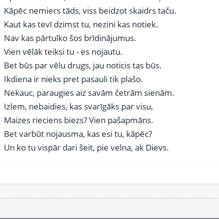
Kāpēc nemiers tāds, viss beidzot skaidrs taču.
Kaut kas tevī dzimst tu, nezini kas notiek.
Nav kas pārtulko šos brīdinājumus.
Vien vēlāk teiksi tu - es nojautu.
Bet būs par vēlu drugs, jau noticis tas būs.
Ikdiena ir nieks pret pasauli tik plašo.
Nekauc, paraugies aiz savām četrām sienām.
Izlem, nebaidies, kas svarīgāks par visu,
Maizes rieciens biezs? Vien pašapmāns.
Bet varbūt nojausma, kas esi tu, kāpēc?
Un ko tu vispār dari šeit, pie velna, ak Dievs.