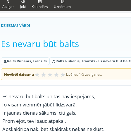
Atziņas
Joki
Kalendārs
Uzņēmumi
DZIESMAS VĀRDI
Es nevaru būt balts
Ralfs Rubenis, Tranzīts
Ralfs Rubenis, Tranzīts - Es nevaru būt balt
★
★
★
★
★
Novērtē dziesmu
Izvēlies 1-5 zvaigznes.
Es nevaru būt balts un tas nav iespējams,
Jo visam vienmēr jābūt līdzsvarā.
Ir jaunas dienas sākums, citi gals,
Prom ejot, tevi sauc atpakaļ.
Apskaidrība nāk, bet skaidrāks nekas nekļūst.