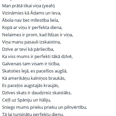
Man prātā tikai viņa (yeah)
Vizināmies kā Ādams un Ieva,
Ābola nav bet mīlestība liela,
Kopā ar viņu ir perfekta diena,
Nelaimes ir prom, kad līdzas ir viņa,
Viņa manu pasauli izskaistina,
Dzīve ar tevi kā pārliecība,
Ka viss mums ir perfekti tākā dzīvē,
Galvenais tam visam ir ticība,
Skatoties lejā, es pacelšos augšā,
Kā amerikāņu kalniņos braukās,
Es paceļos augstajās kraujās,
Dzīves skats ir daudzreiz skaistāks,
Ceļš uz Spāniju un Itāliju,
Sniegs mums prieku prieku un pilnvērtību,
Tā lai turpinātu perfektu dienu,