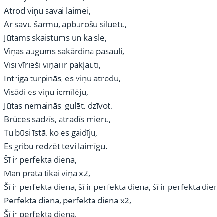
Atrod viņu savai laimei,
Ar savu šarmu, apburošu siluetu,
Jūtams skaistums un kaisle,
Viņas augums sakārdina pasauli,
Visi vīrieši viņai ir pakļauti,
Intriga turpinās, es viņu atrodu,
Visādi es viņu iemīlēju,
Jūtas nemainās, gulēt, dzīvot,
Brūces sadzīs, atradīs mieru,
Tu būsi īstā, ko es gaidīju,
Es gribu redzēt tevi laimīgu.
Šī ir perfekta diena,
Man prātā tikai viņa x2,
Šī ir perfekta diena, šī ir perfekta diena, šī ir perfekta die
Perfekta diena, perfekta diena x2,
Šī ir perfekta diena,