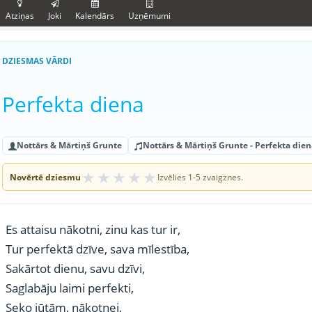
Atziņas
Joki
Kalendārs
Uzņēmumi
DZIESMAS VĀRDI
Perfekta diena
Nottārs & Mārtiņš Grunte
Nottārs & Mārtiņš Grunte - Perfekta dien
★
★
★
★
★
Novērtē dziesmu
Izvēlies 1-5 zvaigznes.
Es attaisu nākotni, zinu kas tur ir,
Tur perfektā dzīve, sava mīlestība,
Sakārtot dienu, savu dzīvi,
Saglabāju laimi perfekti,
Seko jūtām, nākotnei,