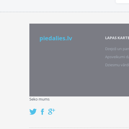
piedalies.lv
LAPAS KART
Dzejoļi un pan
Apsveikumi d
Dziesmu vārd
Seko mums