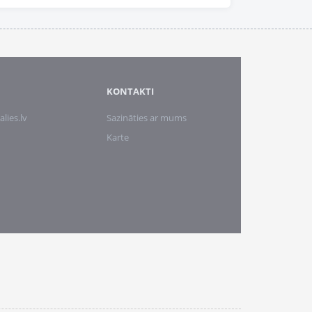
KONTAKTI
alies.lv
Sazināties ar mums
Karte