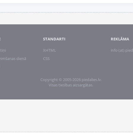
E
STANDARTI
REKLĀMA
tiņi
XHTML
info (at) pied
zimšanas dienā
CSS
i
Copyright © 2005-2026 piedalies.lv.
Visas tiesības aizsargātas.