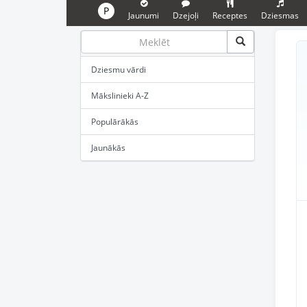
P
Jaunumi
Dzejoļi
Receptes
Dziesmas
Dziesmu vārdi
Mākslinieki A-Z
Populārākās
Jaunākās