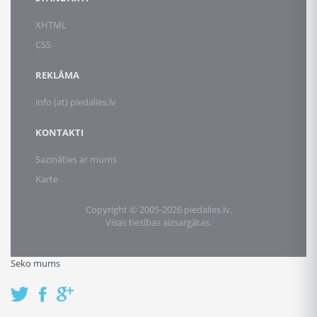
XHTML
CSS
REKLĀMA
info (at) piedalies.lv
KONTAKTI
Sazināties ar mums
Karte
Copyright © 2005-2026 piedalies.lv.
Visas tiesības aizsargātas.
Seko mums