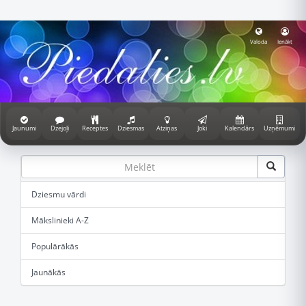
Valoda
Ienākt
Jaunumi
Dzejoļi
Receptes
Dziesmas
Atziņas
Joki
Kalendārs
Uzņēmumi
Dziesmu vārdi
Mākslinieki A-Z
Populārākās
Jaunākās