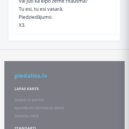
Vai juti kā elpo zeme rītausmā?
Tu esi, tu esi vasarā,
Piedziedājums:
X3.
piedalies.lv
LAPAS KARTE
Dzejoļi un pantiņi
Apsveikumi dzimšanas dienā
Dziesmu vārdi
STANDARTI