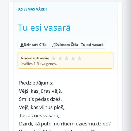
DZIESMAS VĀRDI
Tu esi vasarā
Dzintars Čīča
Dzintars Čīča - Tu esi vasarā
★
★
★
★
★
Novērtē dziesmu
Izvēlies 1-5 zvaigznes.
Piedziedājums:
Vējš, kas jūras vējš,
Smiltīs pēdas dzēš.
Vējš, kas viļņus plēš,
Tas aiznes vasarā,
Dzirdi, kā putni no rītiem dziesmu dzied?