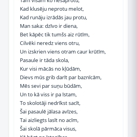
Tam visam ko nesaprotu,
Kad klusēju neprotu melot,
Kad runāju izrādās jau protu,
Man saka: dzīvo ir diena,
Bet kāpēc tik tumšs aiz rūtīm,
Cilvēki neredz viens otru,
Un izskrien viens otram caur krūtīm,
Pasaule ir tāda skola,
Kur visi mācās no kļūdām,
Dievs mūs grib darīt par baznīcām,
Mēs sevi par suņu būdām,
Un to kā viss ir pa īstam,
To skolotāji nedrīkst sacīt,
Šai pasaulē jālasa avīzes,
Tai aizliegts lasīt no acīm,
Šai skolā pārmāca visus,