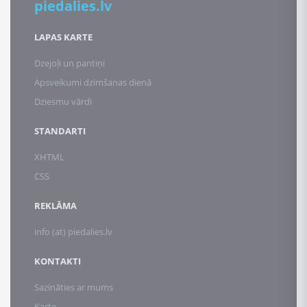
piedalies.lv
LAPAS KARTE
Dzejoļi un pantiņi
Apsveikumi dzimšanas dienā
Dziesmu vārdi
STANDARTI
XHTML
CSS
REKLĀMA
info (at) piedalies.lv
KONTAKTI
Sazināties ar mums
Karte