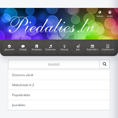
Valoda
Ienākt
Jaunumi
Dzejoļi
Receptes
Dziesmas
Atziņas
Joki
Kalendārs
Uzņēmumi
Dziesmu vārdi
Mākslinieki A-Z
Populārākās
Jaunākās