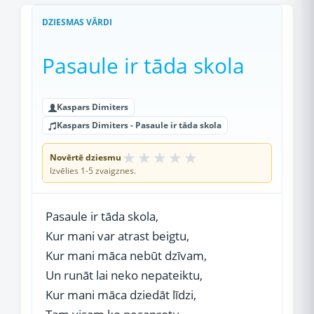
DZIESMAS VĀRDI
Pasaule ir tāda skola
Kaspars Dimiters
Kaspars Dimiters - Pasaule ir tāda skola
★
★
★
★
★
Novērtē dziesmu
Izvēlies 1-5 zvaigznes.
Pasaule ir tāda skola,
Kur mani var atrast beigtu,
Kur mani māca nebūt dzīvam,
Un runāt lai neko nepateiktu,
Kur mani māca dziedāt līdzi,