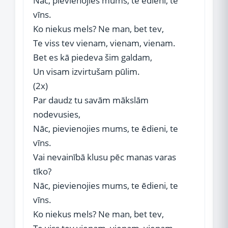
Nāc, pievienojies mums, te ēdieni, te
vīns.
Ko niekus mels? Ne man, bet tev,
Te viss tev vienam, vienam, vienam.
Bet es kā piedeva šim galdam,
Un visam izvirtušam pūlim.
(2x)
Par daudz tu savām mākslām
nodevusies,
Nāc, pievienojies mums, te ēdieni, te
vīns.
Vai nevainībā klusu pēc manas varas
tīko?
Nāc, pievienojies mums, te ēdieni, te
vīns.
Ko niekus mels? Ne man, bet tev,