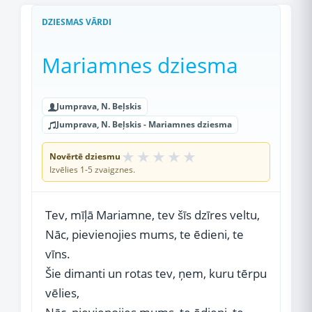
DZIESMAS VĀRDI
Mariamnes dziesma
Jumprava, N. Beļskis
Jumprava, N. Beļskis - Mariamnes dziesma
★
★
★
★
★
Novērtē dziesmu
Izvēlies 1-5 zvaigznes.
Tev, mīļā Mariamne, tev šīs dzīres veltu,
Nāc, pievienojies mums, te ēdieni, te
vīns.
Šie dimanti un rotas tev, ņem, kuru tērpu
vēlies,