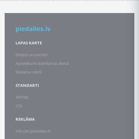
piedalies.lv
LAPAS KARTE
Dzejoļi un pantiņi
Apsveikumi dzimšanas dienā
Dziesmu vārdi
STANDARTI
XHTML
CSS
REKLĀMA
info (at) piedalies.lv