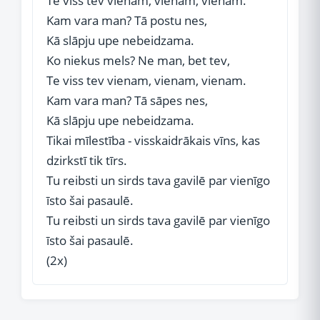
Te viss tev vienam, vienam, vienam.
Kam vara man? Tā postu nes,
Kā slāpju upe nebeidzama.
Ko niekus mels? Ne man, bet tev,
Te viss tev vienam, vienam, vienam.
Kam vara man? Tā sāpes nes,
Kā slāpju upe nebeidzama.
Tikai mīlestība - visskaidrākais vīns, kas
dzirkstī tik tīrs.
Tu reibsti un sirds tava gavilē par vienīgo
īsto šai pasaulē.
Tu reibsti un sirds tava gavilē par vienīgo
īsto šai pasaulē.
(2x)