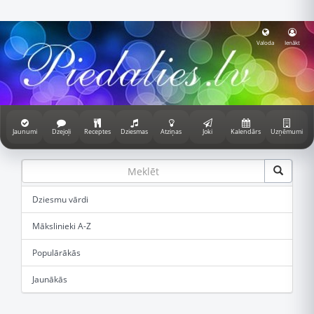
Valoda
Ienākt
Jaunumi
Dzejoļi
Receptes
Dziesmas
Atziņas
Joki
Kalendārs
Uzņēmumi
Dziesmu vārdi
Mākslinieki A-Z
Populārākās
Jaunākās