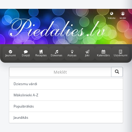
Valoda
Ienākt
Jaunumi
Dzejoļi
Receptes
Dziesmas
Atziņas
Joki
Kalendārs
Uzņēmumi
Dziesmu vārdi
Mākslinieki A-Z
Populārākās
Jaunākās