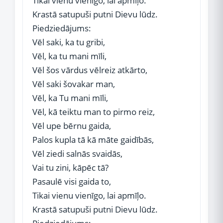
Tikai vienu vienīgo, lai apmīļo.
Krastā satupuši putni Dievu lūdz.
Piedziedājums:
Vēl saki, ka tu gribi,
Vēl, ka tu mani mīli,
Vēl šos vārdus vēlreiz atkārto,
Vēl saki šovakar man,
Vēl, ka Tu mani mīli,
Vēl, kā teiktu man to pirmo reiz,
Vēl upe bērnu gaida,
Palos kupla tā kā māte gaidībās,
Vēl ziedi salnās svaidās,
Vai tu zini, kāpēc tā?
Pasaulē visi gaida to,
Tikai vienu vienīgo, lai apmīļo.
Krastā satupuši putni Dievu lūdz.