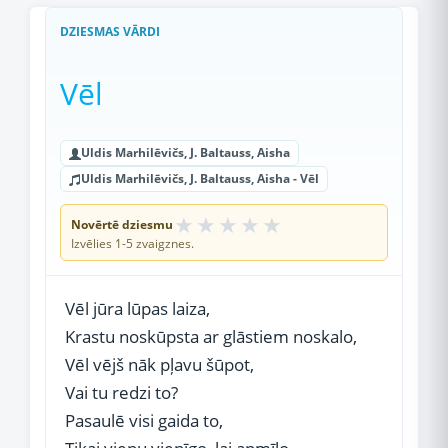
DZIESMAS VĀRDI
Vēl
Uldis Marhilēvičs, J. Baltauss, Aisha
Uldis Marhilēvičs, J. Baltauss, Aisha - Vēl
★
★
★
★
★
Novērtē dziesmu
Izvēlies 1-5 zvaigznes.
Vēl jūra lūpas laiza,
Krastu noskūpsta ar glāstiem noskalo,
Vēl vējš nāk pļavu šūpot,
Vai tu redzi to?
Pasaulē visi gaida to,