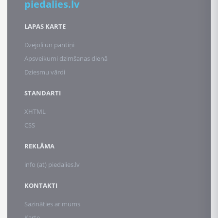
piedalies.lv
LAPAS KARTE
Dzejoļi un pantiņi
Apsveikumi dzimšanas dienā
Dziesmu vārdi
STANDARTI
XHTML
CSS
REKLĀMA
info (at) piedalies.lv
KONTAKTI
Sazināties ar mums
Karte