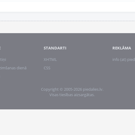
E
STANDARTI
REKLĀMA
tiņi
XHTML
info (at) pied
zimšanas dienā
CSS
i
Copyright © 2005-2026 piedalies.lv.
Visas tiesības aizsargātas.