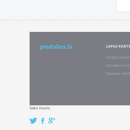
piedalies.lv
LAPAS KART
Dzejoļi un pan
Apsveikumi d
Dziesmu vārd
Seko mums