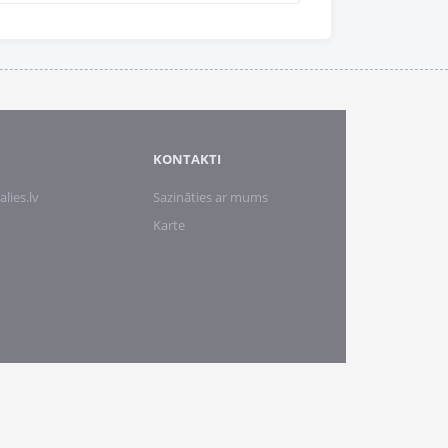
KONTAKTI
alies.lv
Sazināties ar mums
Karte