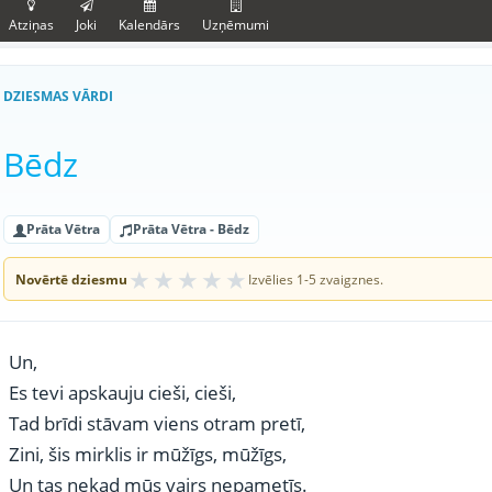
Atziņas
Joki
Kalendārs
Uzņēmumi
DZIESMAS VĀRDI
Bēdz
Prāta Vētra
Prāta Vētra - Bēdz
★
★
★
★
★
Novērtē dziesmu
Izvēlies 1-5 zvaigznes.
Un,
Es tevi apskauju cieši, cieši,
Tad brīdi stāvam viens otram pretī,
Zini, šis mirklis ir mūžīgs, mūžīgs,
Un tas nekad mūs vairs nepametīs.