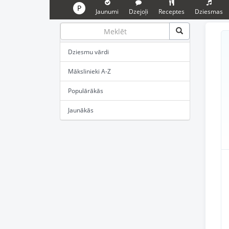
P
Jaunumi
Dzejoļi
Receptes
Dziesmas
Dziesmu vārdi
Mākslinieki A-Z
Populārākās
Jaunākās