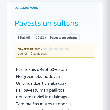
DZIESMAS VĀRDI
Pāvests un sultāns
Dažādi
Dažādi - Pāvests un sultāns
★
★
★
★
★
Novērtē dziesmu
Izvēlies 1-5 zvaigznes.
Kas nekaiš dzīvot pāvestam,
No grēcinieku nodevām,
Un vīnus dzert vislabākos -
Par pāvestu man patiktos.
Bet tomēr viņš ir nelaimīgs -
Tam meičas mutes nedod vis;