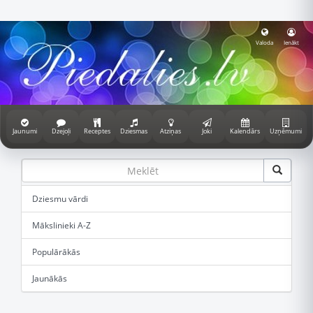
Valoda
Ienākt
Jaunumi
Dzejoļi
Receptes
Dziesmas
Atziņas
Joki
Kalendārs
Uzņēmumi
Dziesmu vārdi
Mākslinieki A-Z
Populārākās
Jaunākās