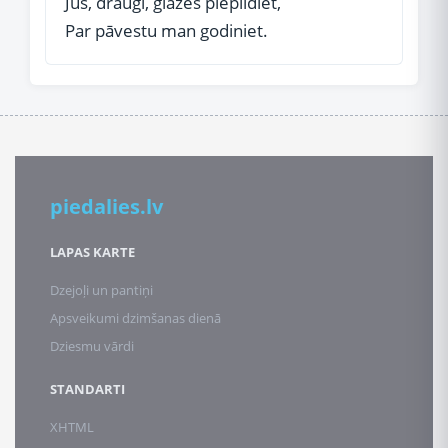
Jūs, draugi, glāzes piepildiet,
Par pāvestu man godiniet.
piedalies.lv
LAPAS KARTE
Dzejoļi un pantiņi
Apsveikumi dzimšanas dienā
Dziesmu vārdi
STANDARTI
XHTML