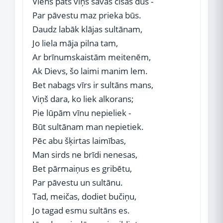
Viens pats viņš savās cisās dus -
Par pāvestu maz prieka būs.
Daudz labāk klājas sultānam,
Jo liela māja pilna tam,
Ar brīnumskaistām meitenēm,
Ak Dievs, šo laimi manim lem.
Bet nabags vīrs ir sultāns mans,
Viņš dara, ko liek alkorans;
Pie lūpām vīnu nepieliek -
Būt sultānam man nepietiek.
Pēc abu šķirtas laimības,
Man sirds ne brīdi nenesas,
Bet pārmaiņus es gribētu,
Par pāvestu un sultānu.
Tad, meičas, dodiet bučiņu,
Jo tagad esmu sultāns es.