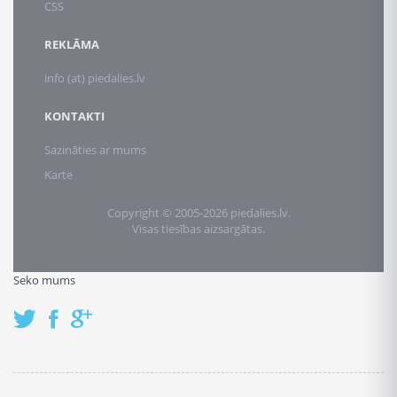
CSS
REKLĀMA
info (at) piedalies.lv
KONTAKTI
Sazināties ar mums
Karte
Copyright © 2005-2026 piedalies.lv.
Visas tiesības aizsargātas.
Seko mums