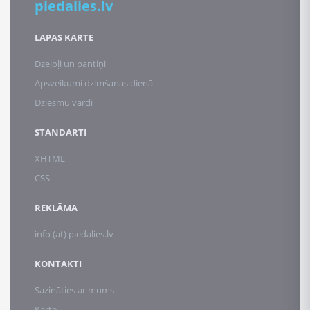
piedalies.lv
LAPAS KARTE
Dzejoļi un pantiņi
Apsveikumi dzimšanas dienā
Dziesmu vārdi
STANDARTI
XHTML
CSS
REKLĀMA
info (at) piedalies.lv
KONTAKTI
Sazināties ar mums
Karte