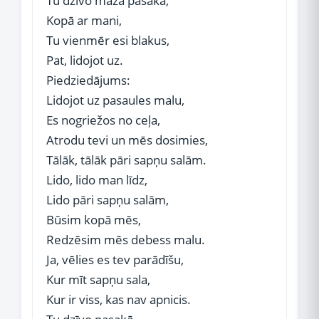
Tu dzīvo mazā pasakā,
Kopā ar mani,
Tu vienmēr esi blakus,
Pat, lidojot uz.
Piedziedājums:
Lidojot uz pasaules malu,
Es nogriežos no ceļa,
Atrodu tevi un mēs dosimies,
Tālāk, tālāk pāri sapņu salām.
Lido, lido man līdz,
Lido pāri sapņu salām,
Būsim kopā mēs,
Redzēsim mēs debess malu.
Ja, vēlies es tev parādīšu,
Kur mīt sapņu sala,
Kur ir viss, kas nav apnicis.