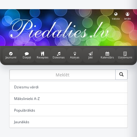
Valoda
Ienākt
Jaunumi
Dzejoļi
Receptes
Dziesmas
Atziņas
Joki
Kalendārs
Uzņēmumi
Dziesmu vārdi
Mākslinieki A-Z
Populārākās
Jaunākās