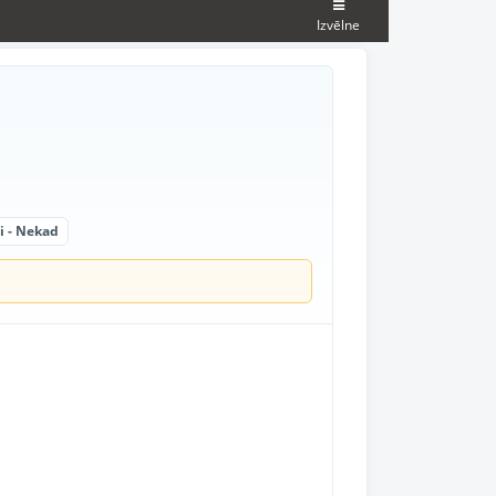
Izvēlne
i - Nekad