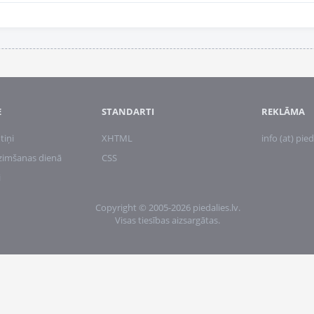
E
STANDARTI
REKLĀMA
tiņi
XHTML
info (at) pied
zimšanas dienā
CSS
i
Copyright © 2005-2026 piedalies.lv.
Visas tiesības aizsargātas.