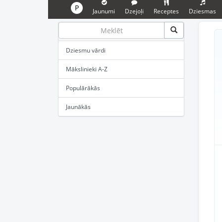
P
Jaunumi
Dzejoļi
Receptes
Dziesmas
Dziesmu vārdi
Mākslinieki A-Z
Populārākās
Jaunākās