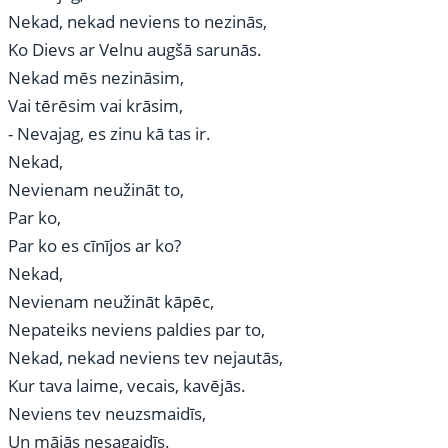
Nekad, nekad neviens to nezinās,
Ko Dievs ar Velnu augšā sarunās.
Nekad mēs nezināsim,
Vai tērēsim vai krāsim,
- Nevajag, es zinu kā tas ir.
Nekad,
Nevienam neužināt to,
Par ko,
Par ko es cīnījos ar ko?
Nekad,
Nevienam neužināt kāpēc,
Nepateiks neviens paldies par to,
Nekad, nekad neviens tev nejautās,
Kur tava laime, vecais, kavējās.
Neviens tev neuzsmaidīs,
Un mājās nesagaidīs.