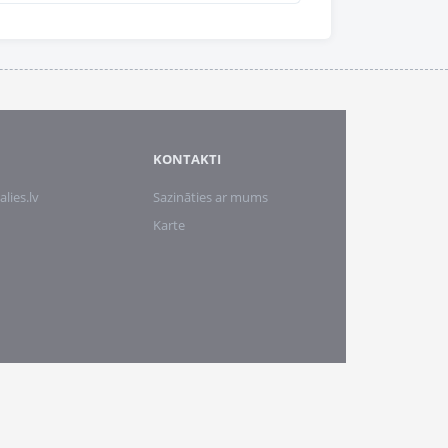
KONTAKTI
alies.lv
Sazināties ar mums
Karte