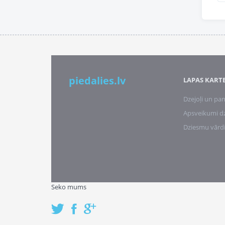
piedalies.lv
LAPAS KART
Dzejoļi un pan
Apsveikumi d
Dziesmu vārd
Seko mums