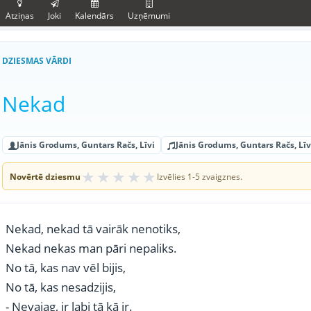
Atziņas
Joki
Kalendārs
Uzņēmumi
DZIESMAS VĀRDI
Nekad
Jānis Grodums, Guntars Račs, Līvi
Jānis Grodums, Guntars Račs, Līv
★
★
★
★
★
Novērtē dziesmu
Izvēlies 1-5 zvaigznes.
Nekad, nekad tā vairāk nenotiks,
Nekad nekas man pāri nepaliks.
No tā, kas nav vēl bijis,
No tā, kas nesadzijis,
- Nevajag, ir labi tā kā ir.