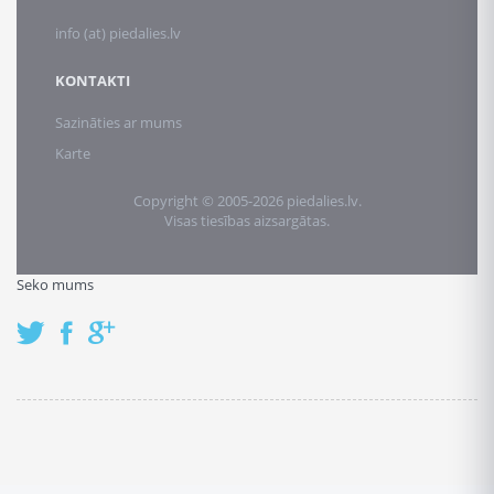
info (at) piedalies.lv
KONTAKTI
Sazināties ar mums
Karte
Copyright © 2005-2026 piedalies.lv.
Visas tiesības aizsargātas.
Seko mums