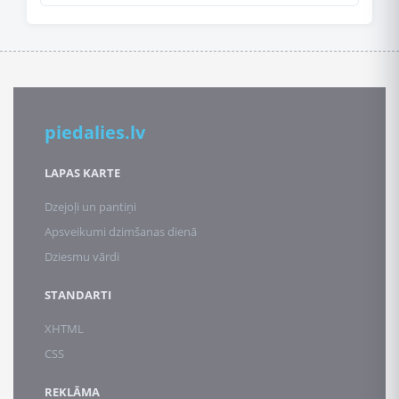
piedalies.lv
LAPAS KARTE
Dzejoļi un pantiņi
Apsveikumi dzimšanas dienā
Dziesmu vārdi
STANDARTI
XHTML
CSS
REKLĀMA