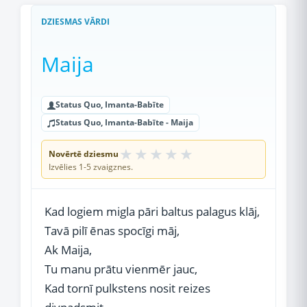
DZIESMAS VĀRDI
Maija
Status Quo, Imanta-Babīte
Status Quo, Imanta-Babīte - Maija
★
★
★
★
★
Novērtē dziesmu
Izvēlies 1-5 zvaigznes.
Kad logiem migla pāri baltus palagus klāj,
Tavā pilī ēnas spocīgi māj,
Ak Maija,
Tu manu prātu vienmēr jauc,
Kad tornī pulkstens nosit reizes