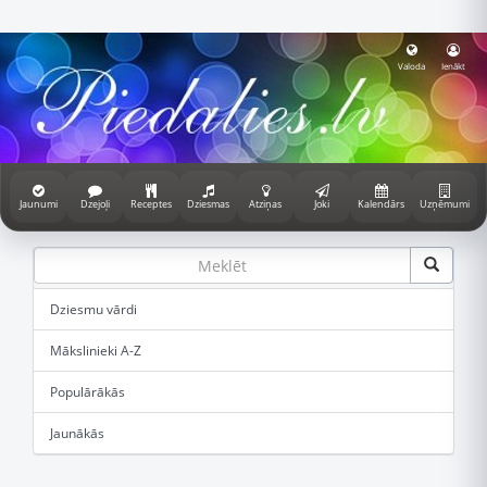
Valoda
Ienākt
Jaunumi
Dzejoļi
Receptes
Dziesmas
Atziņas
Joki
Kalendārs
Uzņēmumi
Dziesmu vārdi
Mākslinieki A-Z
Populārākās
Jaunākās