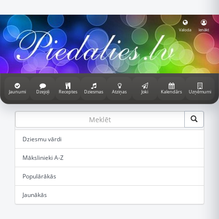
Valoda
Ienākt
Jaunumi
Dzejoļi
Receptes
Dziesmas
Atziņas
Joki
Kalendārs
Uzņēmumi
Dziesmu vārdi
Mākslinieki A-Z
Populārākās
Jaunākās