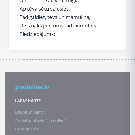
Un rudenī, kad veļu migla,
Ap tēva sētu vaļosies,
Tad gaidiet, tēvs un māmuliņa,
Dēls nāks pie Jums tad ciemoties.
Piedziedājums:
piedalies.lv
LAPAS KARTE
Dzejoļi un pantiņi
Apsveikumi dzimšanas dienā
Dziesmu vārdi