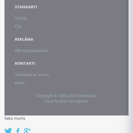
STANDARTI
XHTML
CSS
REKLĀMA
info (at) piedalies.lv
KONTAKTI
Sazināties ar mums
Karte
Copyright © 2005-2026 piedalies.lv.
Visas tiesības aizsargātas.
Seko mums