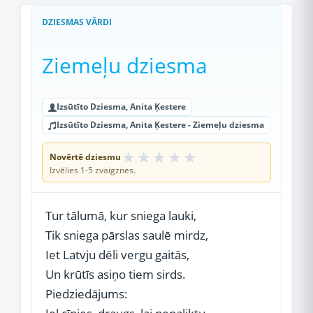
DZIESMAS VĀRDI
Ziemeļu dziesma
Izsūtīto Dziesma, Anita Ķestere
Izsūtīto Dziesma, Anita Ķestere - Ziemeļu dziesma
★
★
★
★
★
Novērtē dziesmu
Izvēlies 1-5 zvaigznes.
Tur tālumā, kur sniega lauki,
Tik sniega pārslas saulē mirdz,
Iet Latvju dēli vergu gaitās,
Un krūtīs asiņo tiem sirds.
Piedziedājums: