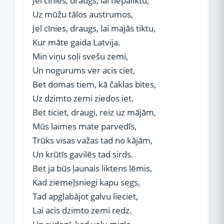
Jel cīnies, draugs, lai nepaliktu,
Uz mūžu tālos austrumos,
Jel cīnies, draugs, lai majās tiktu,
Kur māte gaida Latvija.
Min viņu soļi svešu zemi,
Un nogurums ver acis ciet,
Bet domas tiem, kā čaklas bites,
Uz dzimto zemi ziedos iet.
Bet ticiet, draugi, reiz uz mājām,
Mūs laimes mate parvedīs,
Trūks visas važas tad no kājām,
Un krūtīs gavilēs tad sirds.
Bet ja būs ļaunais liktens lēmis,
Kad ziemeļsniegi kapu segs,
Tad apglabājot galvu lieciet,
Lai acis dzimto zemi redz.