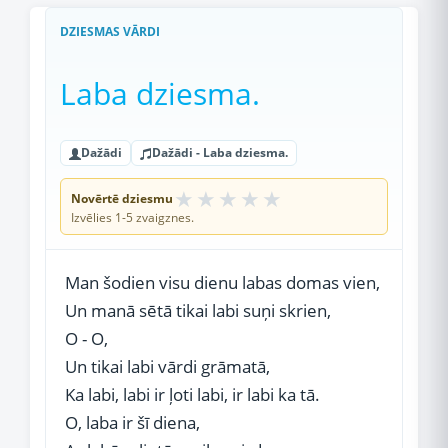
DZIESMAS VĀRDI
Laba dziesma.
Dažādi
Dažādi - Laba dziesma.
★
★
★
★
★
Novērtē dziesmu
Izvēlies 1-5 zvaigznes.
Man šodien visu dienu labas domas vien,
Un manā sētā tikai labi suņi skrien,
O - O,
Un tikai labi vārdi grāmatā,
Ka labi, labi ir ļoti labi, ir labi ka tā.
O, laba ir šī diena,