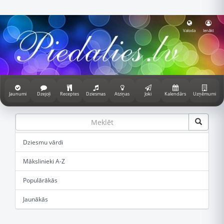
Valoda
Ienākt
Jaunumi
Dzejoļi
Receptes
Dziesmas
Atziņas
Joki
Kalendārs
Uzņēmumi
Dziesmu vārdi
Mākslinieki A-Z
Populārākās
Jaunākās