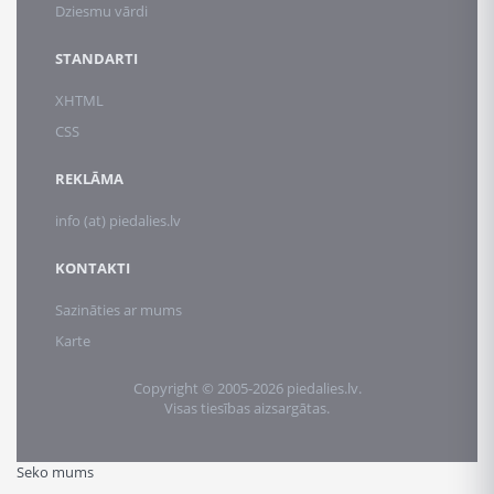
Dziesmu vārdi
STANDARTI
XHTML
CSS
REKLĀMA
info (at) piedalies.lv
KONTAKTI
Sazināties ar mums
Karte
Copyright © 2005-2026 piedalies.lv.
Visas tiesības aizsargātas.
Seko mums