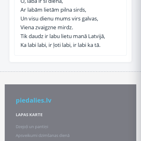
O, laba ir šī diena,
Ar labām lietām pilna sirds,
Un visu dienu mums virs galvas,
Viena zvaigzne mirdz.
Tik daudz ir labu lietu manā Latvijā,
Ka labi labi, ir ļoti labi, ir labi ka tā.
piedalies.lv
LAPAS KARTE
Dzejoļi un pantiņi
Apsveikumi dzimšanas dienā