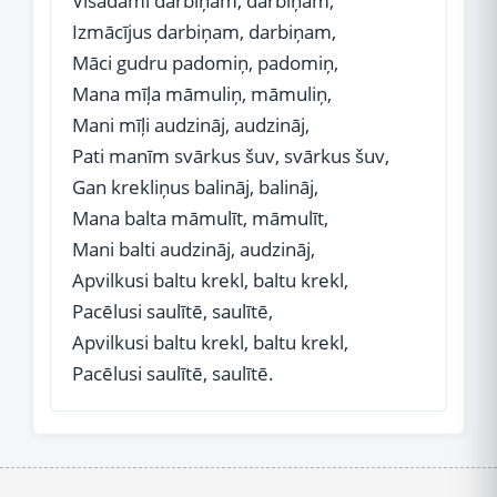
Visādami darbiņam, darbiņam,
Izmācījus darbiņam, darbiņam,
Māci gudru padomiņ, padomiņ,
Mana mīļa māmuliņ, māmuliņ,
Mani mīļi audzināj, audzināj,
Pati manīm svārkus šuv, svārkus šuv,
Gan krekliņus balināj, balināj,
Mana balta māmulīt, māmulīt,
Mani balti audzināj, audzināj,
Apvilkusi baltu krekl, baltu krekl,
Pacēlusi saulītē, saulītē,
Apvilkusi baltu krekl, baltu krekl,
Pacēlusi saulītē, saulītē.