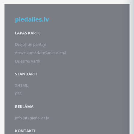
piedalies.lv
LAPAS KARTE
Dzejoļi un pantiņi
Apsveikumi dzimšanas dienā
Dziesmu vārdi
STANDARTI
XHTML
CSS
REKLĀMA
info (at) piedalies.lv
KONTAKTI