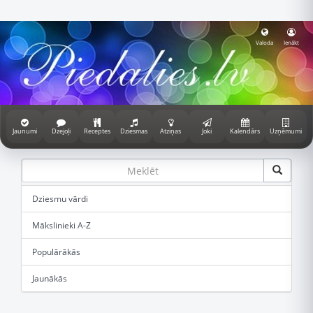
Valoda
Ienākt
Jaunumi
Dzejoļi
Receptes
Dziesmas
Atziņas
Joki
Kalendārs
Uzņēmumi
Dziesmu vārdi
Mākslinieki A-Z
Populārākās
Jaunākās