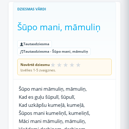
DZIESMAS VĀRDI
Šūpo mani, māmuliņ
Tautasdziesma
Tautasdziesma - Šūpo mani, māmuliņ
★
★
★
★
★
Novērtē dziesmu
Izvēlies 1-5 zvaigznes.
Šūpo mani māmuliņ, māmuliņ,
Kad es guļu šūpulī, šūpulī,
Kad uzkāpšu kumeļā, kumeļā,
Šūpos mani kumeliņš, kumeliņš,
Māci mani māmuliņ, māmuliņ,