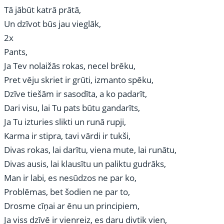
Tā jābūt katrā prātā,
Un dzīvot būs jau vieglāk,
2x
Pants,
Ja Tev nolaižās rokas, necel brēku,
Pret vēju skriet ir grūti, izmanto spēku,
Dzīve tiešām ir sasodīta, a ko padarīt,
Dari visu, lai Tu pats būtu gandarīts,
Ja Tu izturies slikti un runā rupji,
Karma ir stipra, tavi vārdi ir tukši,
Divas rokas, lai darītu, viena mute, lai runātu,
Divas ausis, lai klausītu un paliktu gudrāks,
Man ir labi, es nesūdzos ne par ko,
Problēmas, bet šodien ne par to,
Drosme cīņai ar ēnu un principiem,
Ja viss dzīvē ir vienreiz, es daru divtik vien,