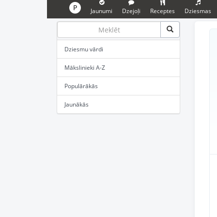
P
Jaunumi
Dzejoļi
Receptes
Dziesmas
Dziesmu vārdi
Mākslinieki A-Z
Populārākās
Jaunākās