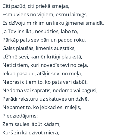
Citi pazūd, citi priekā smejas,
Esmu viens no viņiem, esmu laimīgs,
Es dzīvoju mirklim un lieku ģimenei smaidīt,
Ja Tev ir slikti, nesūdzies, labo to,
Pārkāp pats sev pāri un padod roku,
Gaiss plaušās, līmenis augstāks,
Užīmē sevi, kamēr krītiņi plaukstā,
Netici tiem, kuri novedīs tevi no ceļa,
Iekāp pasaulē, atšķir sevi no meļa,
Neprasi citiem to, ko pats vari dabūt,
Nedomā vai sapratīs, nedomā vai pagūsi,
Parādi raksturu uz skatuves un dzīvē,
Nepamet to, ko jebkad esi mīlējis,
Piedziedājums:
Zem saules jābūt kādam,
Kurš zin kā dzīvot mierā,