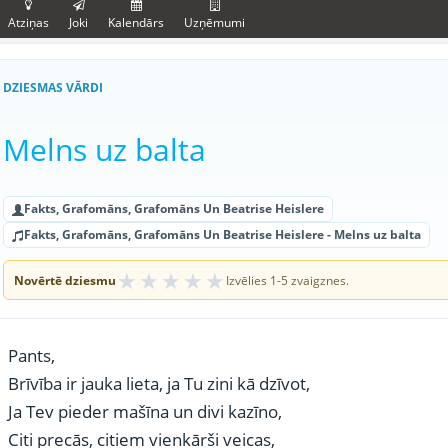
Atziņas
Joki
Kalendārs
Uzņēmumi
DZIESMAS VĀRDI
Melns uz balta
Fakts, Grafomāns, Grafomāns Un Beatrise Heislere
Fakts, Grafomāns, Grafomāns Un Beatrise Heislere - Melns uz balta
★
★
★
★
★
Novērtē dziesmu
Izvēlies 1-5 zvaigznes.
Pants,
Brīvība ir jauka lieta, ja Tu zini kā dzīvot,
Ja Tev pieder mašīna un divi kazīno,
Citi precās, citiem vienkārši veicas,