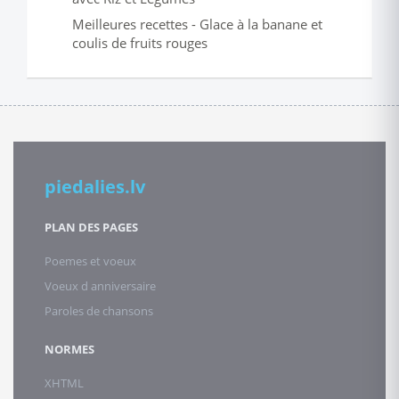
Meilleures recettes - Glace à la banane et
coulis de fruits rouges
piedalies.lv
PLAN DES PAGES
Poemes et voeux
Voeux d anniversaire
Paroles de chansons
NORMES
XHTML