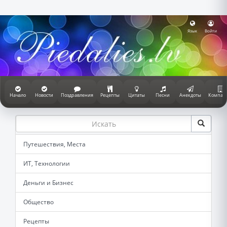
Язык
Войти
Начало
Новости
Поздравления
Рецепты
Цитаты
Песни
Анекдоты
Компан
Путешествия, Места
ИТ, Технологии
Деньги и Бизнес
Общество
Рецепты