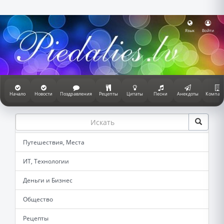
Язык
Войти
Начало
Новости
Поздравления
Рецепты
Цитаты
Песни
Анекдоты
Компан
Путешествия, Места
ИТ, Технологии
Деньги и Бизнес
Общество
Рецепты