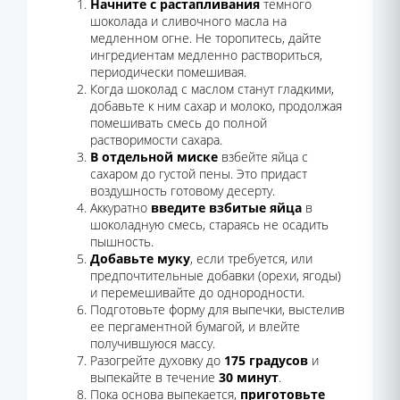
Начните с растапливания
темного
шоколада и сливочного масла на
медленном огне. Не торопитесь, дайте
ингредиентам медленно раствориться,
периодически помешивая.
Когда шоколад с маслом станут гладкими,
добавьте к ним сахар и молоко, продолжая
помешивать смесь до полной
растворимости сахара.
В отдельной миске
взбейте яйца с
сахаром до густой пены. Это придаст
воздушность готовому десерту.
Аккуратно
введите взбитые яйца
в
шоколадную смесь, стараясь не осадить
пышность.
Добавьте муку
, если требуется, или
предпочтительные добавки (орехи, ягоды)
и перемешивайте до однородности.
Подготовьте форму для выпечки, выстелив
ее пергаментной бумагой, и влейте
получившуюся массу.
Разогрейте духовку до
175 градусов
и
выпекайте в течение
30 минут
.
Пока основа выпекается,
приготовьте