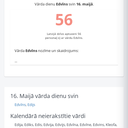
Vārda dienu
Edvīns
svin
16. maijā
.
56
Latvijā dzīvo aptuveni 56
persona(-s) ar vārdu Edvīns.
Vārda
Edvīns
nozīme un skaidrojums:
...
16. Maijā vārda dienu svin
Edvīns
,
Edijs
Kalendārā neierakstītie vārdi
Edija, Ediks, Edis, Edvija, Edvijs, Edvīna, Edvīne, Edvins, Kleofa,