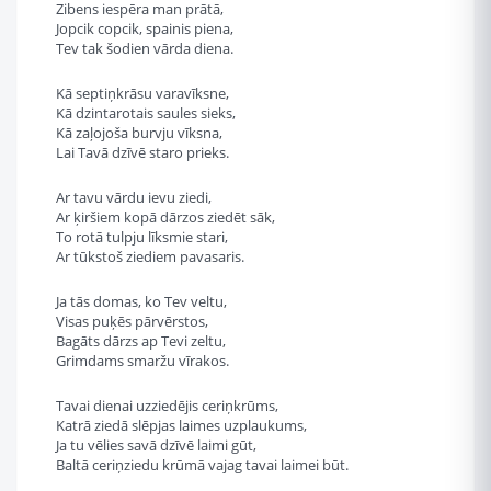
Zibens iespēra man prātā,
Jopcik copcik, spainis piena,
Tev tak šodien vārda diena.
Kā septiņkrāsu varavīksne,
Kā dzintarotais saules sieks,
Kā zaļojoša burvju vīksna,
Lai Tavā dzīvē staro prieks.
Ar tavu vārdu ievu ziedi,
Ar ķiršiem kopā dārzos ziedēt sāk,
To rotā tulpju līksmie stari,
Ar tūkstoš ziediem pavasaris.
Ja tās domas, ko Tev veltu,
Visas puķēs pārvērstos,
Bagāts dārzs ap Tevi zeltu,
Grimdams smaržu vīrakos.
Tavai dienai uzziedējis ceriņkrūms,
Katrā ziedā slēpjas laimes uzplaukums,
Ja tu vēlies savā dzīvē laimi gūt,
Baltā ceriņziedu krūmā vajag tavai laimei būt.