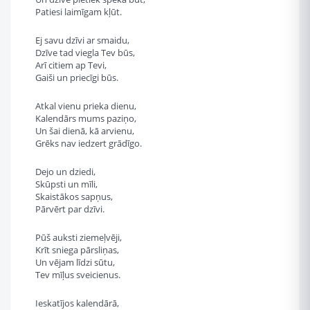
Patiesi laimīgam kļūt.
Ej savu dzīvi ar smaidu,
Dzīve tad viegla Tev būs,
Arī citiem ap Tevi,
Gaiši un priecīgi būs.
Atkal vienu prieka dienu,
Kalendārs mums paziņo,
Un šai dienā, kā arvienu,
Grēks nav iedzert grādīgo.
Dejo un dziedi,
Skūpsti un mīli,
Skaistākos sapņus,
Pārvērt par dzīvi.
Pūš auksti ziemeļvēji,
Krīt sniega pārsliņas,
Un vējam līdzi sūtu,
Tev mīļus sveicienus.
Ieskatījos kalendārā,