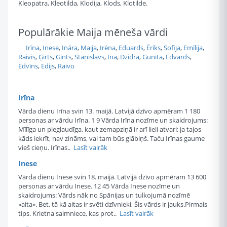
Kleopatra, Kleotilda, Klodija, Klods, Klotilde.
Populārākie Maija mēneša vārdi
Irīna
,
Inese
,
Ināra
,
Maija
,
Irēna
,
Eduards
,
Ēriks
,
Sofija
,
Emīlija
,
Raivis
,
Ģirts
,
Gints
,
Staņislavs
,
Ina
,
Dzidra
,
Gunita
,
Edvards
,
Edvīns
,
Edijs
,
Raivo
Irīna
Vārda dienu Irīna svin 13. maijā. Latvijā dzīvo apmēram 1 180
personas ar vārdu Irīna. 1 9 Vārda Irīna nozīme un skaidrojums:
Mīlīga un pieglaudīga, kaut zemapziņā ir arī lieli atvari; ja tajos
kāds iekrīt, nav zināms, vai tam būs glābiņš. Taču Irīnas gaume
vieš cieņu. Irīnas..
Lasīt vairāk
Inese
Vārda dienu Inese svin 18. maijā. Latvijā dzīvo apmēram 13 600
personas ar vārdu Inese. 12 45 Vārda Inese nozīme un
skaidrojums: Vārds nāk no Spānijas un tulkojumā nozīmē
«aita». Bet, tā kā aitas ir svēti dzīvnieki, Šis vārds ir jauks.Pirmais
tips. Krietna saimniece, kas prot..
Lasīt vairāk