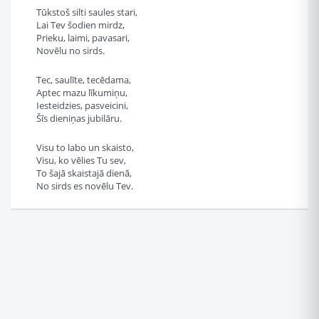
Tūkstoš silti saules stari,
Lai Tev šodien mirdz,
Prieku, laimi, pavasari,
Novēlu no sirds.
Tec, saulīte, tecēdama,
Aptec mazu līkumiņu,
Iesteidzies, pasveicini,
Šīs dieniņas jubilāru.
Visu to labo un skaisto,
Visu, ko vēlies Tu sev,
To šajā skaistajā dienā,
No sirds es novēlu Tev.