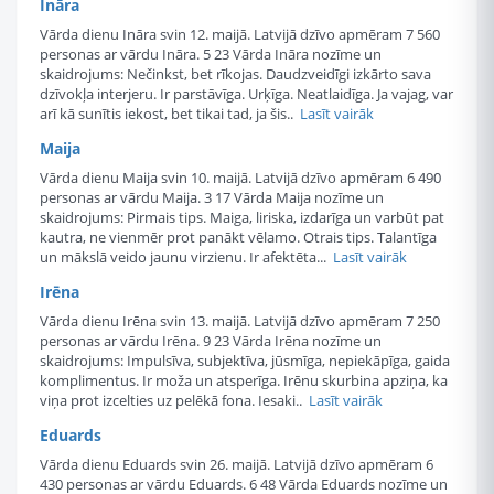
Ināra
Vārda dienu Ināra svin 12. maijā. Latvijā dzīvo apmēram 7 560
personas ar vārdu Ināra. 5 23 Vārda Ināra nozīme un
skaidrojums: Nečinkst, bet rīkojas. Daudzveidīgi izkārto sava
dzīvokļa interjeru. Ir parstāvīga. Urķīga. Neatlaidīga. Ja vajag, var
arī kā sunītis iekost, bet tikai tad, ja šis..
Lasīt vairāk
Maija
Vārda dienu Maija svin 10. maijā. Latvijā dzīvo apmēram 6 490
personas ar vārdu Maija. 3 17 Vārda Maija nozīme un
skaidrojums: Pirmais tips. Maiga, liriska, izdarīga un varbūt pat
kautra, ne vienmēr prot panākt vēlamo. Otrais tips. Talantīga
un mākslā veido jaunu virzienu. Ir afektēta...
Lasīt vairāk
Irēna
Vārda dienu Irēna svin 13. maijā. Latvijā dzīvo apmēram 7 250
personas ar vārdu Irēna. 9 23 Vārda Irēna nozīme un
skaidrojums: Impulsīva, subjektīva, jūsmīga, nepiekāpīga, gaida
komplimentus. Ir moža un atsperīga. Irēnu skurbina apziņa, ka
viņa prot izcelties uz pelēkā fona. Iesaki..
Lasīt vairāk
Eduards
Vārda dienu Eduards svin 26. maijā. Latvijā dzīvo apmēram 6
430 personas ar vārdu Eduards. 6 48 Vārda Eduards nozīme un