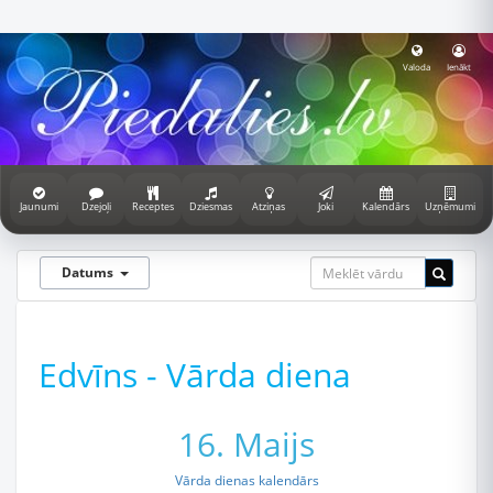
Valoda
Ienākt
Jaunumi
Dzejoļi
Receptes
Dziesmas
Atziņas
Joki
Kalendārs
Uzņēmumi
Datums
Edvīns - Vārda diena
16. Maijs
Vārda dienas kalendārs