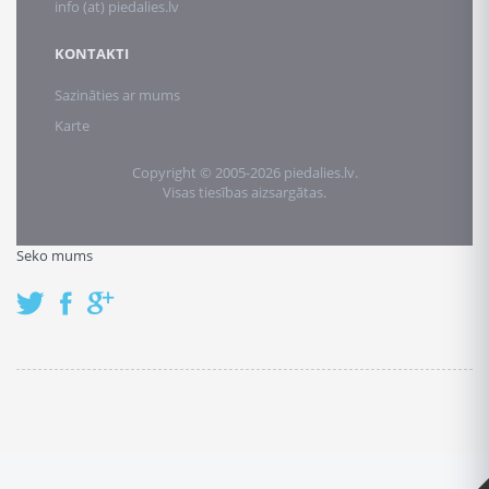
info (at) piedalies.lv
KONTAKTI
Sazināties ar mums
Karte
Copyright © 2005-2026 piedalies.lv.
Visas tiesības aizsargātas.
Seko mums