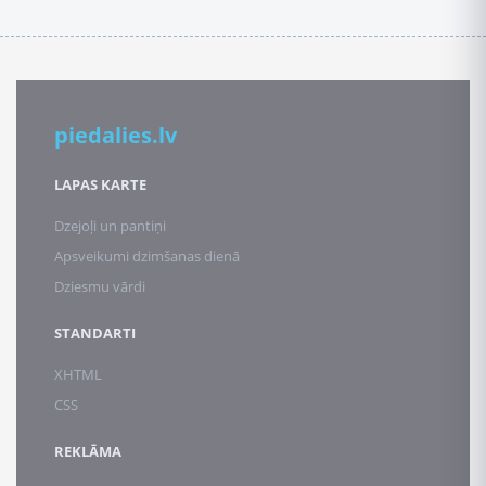
piedalies.lv
LAPAS KARTE
Dzejoļi un pantiņi
Apsveikumi dzimšanas dienā
Dziesmu vārdi
STANDARTI
XHTML
CSS
REKLĀMA