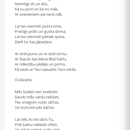
Nemitīgi sīc un dūc,
Kā nu prot un kā nu māk,
Ar sveicieniem pie tevis nāk.
Lai tev vienmēr jautra oma,
Priecīgs prāts un gudra doma,
Lai tev vienmēr pietiek spara,
Darīt to, kas jāpadara.
Ar sirdi jaunu un ar sirdi sirmu,
Ar šūpuli, kas bērza līkstī kārts,
Ar mīlestību pēdējo un pirmo,
Kā zieds ar Tevi saaudzis Tavs vārds.
O.Vācietis
Mēs šodien tevi sveiksim,
Daudz mīļu vārdu teiksim,
Tev sniegsim rozes sārtas,
Un bučosim pēc kārtas.
Lai ceļš, ko esi sācis Tu,
Pret kalnu nebeidz vīties,
Un dzīvē pietiek spēka būt,