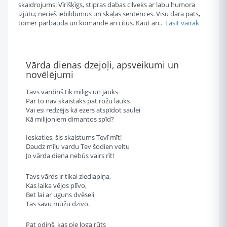
skaidrojums: Vīrišķīgs, stipras dabas cilveks ar labu humora
izjūtu; necieš iebildumus un skaļas sentences. Visu dara pats,
tomēr pārbauda un komandē arī citus. Kaut arī..
Lasīt vairāk
Vārda dienas dzejoļi, apsveikumi un
novēlējumi
Tavs vārdiņš tik mīligs un jauks
Par to nav skaistāks pat rožu lauks
Vai esi redzējis kā ezers atspīdot saulei
Kā milijoniem dimantos spīd?
Ieskaties, šis skaistums Tevī mīt!
Daudz mīļu vardu Tev šodien veltu
Jo vārda diena nebūs vairs rīt!
Tavs vārds ir tikai ziedlapiņa,
Kas laika vējos plīvo,
Bet lai ar uguns dvēseli
Tas savu mūžu dzīvo.
Pat odiņš, kas pie loga rūts