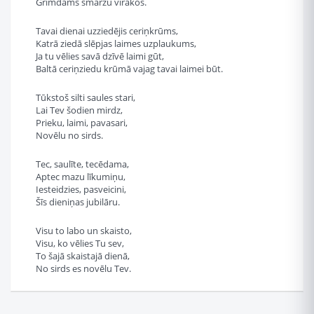
Grimdams smaržu vīrakos.
Tavai dienai uzziedējis ceriņkrūms,
Katrā ziedā slēpjas laimes uzplaukums,
Ja tu vēlies savā dzīvē laimi gūt,
Baltā ceriņziedu krūmā vajag tavai laimei būt.
Tūkstoš silti saules stari,
Lai Tev šodien mirdz,
Prieku, laimi, pavasari,
Novēlu no sirds.
Tec, saulīte, tecēdama,
Aptec mazu līkumiņu,
Iesteidzies, pasveicini,
Šīs dieniņas jubilāru.
Visu to labo un skaisto,
Visu, ko vēlies Tu sev,
To šajā skaistajā dienā,
No sirds es novēlu Tev.