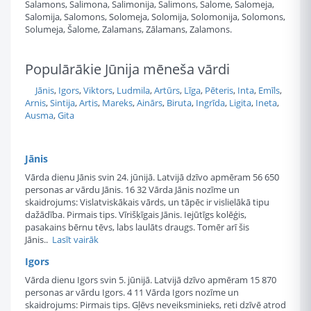
Salamons, Salimona, Salimonija, Salimons, Salome, Salomeja,
Salomija, Salomons, Solomeja, Solomija, Solomonija, Solomons,
Solumeja, Šalome, Zalamans, Zālamans, Zalamons.
Populārākie Jūnija mēneša vārdi
Jānis
,
Igors
,
Viktors
,
Ludmila
,
Artūrs
,
Līga
,
Pēteris
,
Inta
,
Emīls
,
Arnis
,
Sintija
,
Artis
,
Mareks
,
Ainārs
,
Biruta
,
Ingrīda
,
Ligita
,
Ineta
,
Ausma
,
Gita
Jānis
Vārda dienu Jānis svin 24. jūnijā. Latvijā dzīvo apmēram 56 650
personas ar vārdu Jānis. 16 32 Vārda Jānis nozīme un
skaidrojums: Vislatviskākais vārds, un tāpēc ir vislielākā tipu
dažādība. Pirmais tips. Vīrišķīgais Jānis. Iejūtīgs kolēģis,
pasakains bērnu tēvs, labs laulāts draugs. Tomēr arī šis
Jānis..
Lasīt vairāk
Igors
Vārda dienu Igors svin 5. jūnijā. Latvijā dzīvo apmēram 15 870
personas ar vārdu Igors. 4 11 Vārda Igors nozīme un
skaidrojums: Pirmais tips. Gļēvs neveiksminieks, reti dzīvē atrod