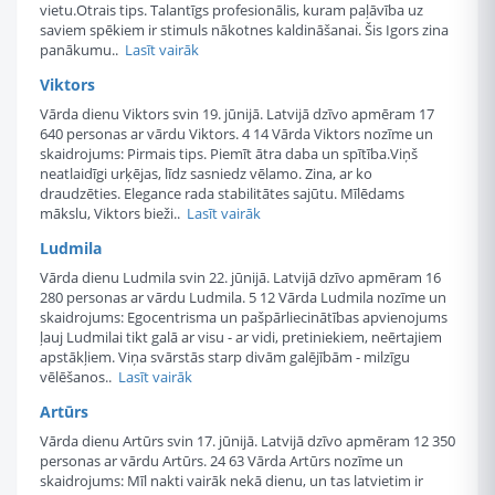
vietu.Otrais tips. Talantīgs profesionālis, kuram paļāvība uz
saviem spēkiem ir stimuls nākotnes kaldināšanai. Šis Igors zina
panākumu..
Lasīt vairāk
Viktors
Vārda dienu Viktors svin 19. jūnijā. Latvijā dzīvo apmēram 17
640 personas ar vārdu Viktors. 4 14 Vārda Viktors nozīme un
skaidrojums: Pirmais tips. Piemīt ātra daba un spītība.Viņš
neatlaidīgi urķējas, līdz sasniedz vēlamo. Zina, ar ko
draudzēties. Elegance rada stabilitātes sajūtu. Mīlēdams
mākslu, Viktors bieži..
Lasīt vairāk
Ludmila
Vārda dienu Ludmila svin 22. jūnijā. Latvijā dzīvo apmēram 16
280 personas ar vārdu Ludmila. 5 12 Vārda Ludmila nozīme un
skaidrojums: Egocentrisma un pašpārliecinātības apvienojums
ļauj Ludmilai tikt galā ar visu - ar vidi, pretiniekiem, neērtajiem
apstākļiem. Viņa svārstās starp divām galējībām - milzīgu
vēlēšanos..
Lasīt vairāk
Artūrs
Vārda dienu Artūrs svin 17. jūnijā. Latvijā dzīvo apmēram 12 350
personas ar vārdu Artūrs. 24 63 Vārda Artūrs nozīme un
skaidrojums: Mīl nakti vairāk nekā dienu, un tas latvietim ir