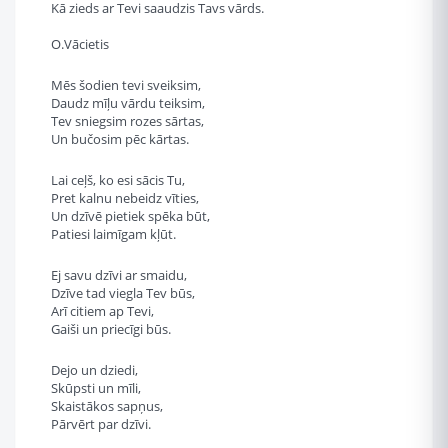
Kā zieds ar Tevi saaudzis Tavs vārds.
O.Vācietis
Mēs šodien tevi sveiksim,
Daudz mīļu vārdu teiksim,
Tev sniegsim rozes sārtas,
Un bučosim pēc kārtas.
Lai ceļš, ko esi sācis Tu,
Pret kalnu nebeidz vīties,
Un dzīvē pietiek spēka būt,
Patiesi laimīgam kļūt.
Ej savu dzīvi ar smaidu,
Dzīve tad viegla Tev būs,
Arī citiem ap Tevi,
Gaiši un priecīgi būs.
Dejo un dziedi,
Skūpsti un mīli,
Skaistākos sapņus,
Pārvērt par dzīvi.