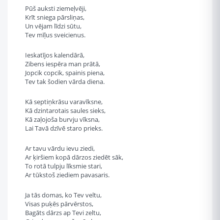
Pūš auksti ziemeļvēji,
Krīt sniega pārsliņas,
Un vējam līdzi sūtu,
Tev mīļus sveicienus.
Ieskatījos kalendārā,
Zibens iespēra man prātā,
Jopcik copcik, spainis piena,
Tev tak šodien vārda diena.
Kā septiņkrāsu varavīksne,
Kā dzintarotais saules sieks,
Kā zaļojoša burvju vīksna,
Lai Tavā dzīvē staro prieks.
Ar tavu vārdu ievu ziedi,
Ar ķiršiem kopā dārzos ziedēt sāk,
To rotā tulpju līksmie stari,
Ar tūkstoš ziediem pavasaris.
Ja tās domas, ko Tev veltu,
Visas puķēs pārvērstos,
Bagāts dārzs ap Tevi zeltu,