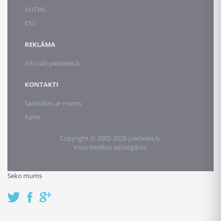
XHTML
CSS
REKLĀMA
info (at) piedalies.lv
KONTAKTI
Sazināties ar mums
Karte
Copyright © 2005-2026 piedalies.lv.
Visas tiesības aizsargātas.
Seko mums