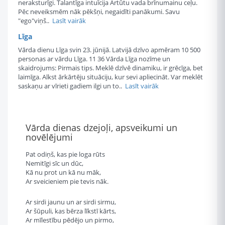
neraksturīgi. Talantīga intuīcija Artūtu vada brīnumainu ceļu.
Pēc neveiksmēm nāk pēkšņi, negaidīti panākumi. Savu
"ego"viņš..
Lasīt vairāk
Līga
Vārda dienu Līga svin 23. jūnijā. Latvijā dzīvo apmēram 10 500
personas ar vārdu Līga. 11 36 Vārda Līga nozīme un
skaidrojums: Pirmais tips. Meklē dzīvē dinamiku, ir grēcīga, bet
laimīga. Alkst ārkārtēju situāciju, kur sevi apliecināt. Var meklēt
saskaņu ar vīrieti gadiem ilgi un to..
Lasīt vairāk
Vārda dienas dzejoļi, apsveikumi un
novēlējumi
Pat odiņš, kas pie loga rūts
Nemitīgi sīc un dūc,
Kā nu prot un kā nu māk,
Ar sveicieniem pie tevis nāk.
Ar sirdi jaunu un ar sirdi sirmu,
Ar šūpuli, kas bērza līkstī kārts,
Ar mīlestību pēdējo un pirmo,