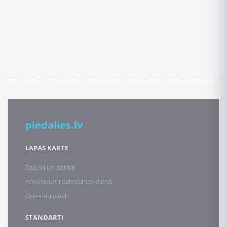
piedalies.lv
LAPAS KARTE
Dzejoļi un pantiņi
Apsveikumi dzimšanas dienā
Dziesmu vārdi
STANDARTI