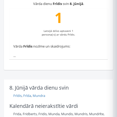
Vārda dienu
Frīdis
svin
8. jūnijā
.
1
Latvijā dzīvo aptuveni 1
persona(-s) ar vārdu Frīdis.
Vārda
Frīdis
nozīme un skaidrojums:
...
8. Jūnijā vārda dienu svin
Frīdis
,
Frīda
,
Mundra
Kalendārā neierakstītie vārdi
Frida, Fridberts, Fridis, Munda, Mundis, Mundris, Mundrīte,