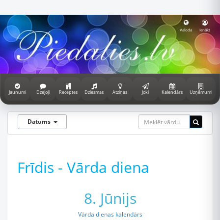
Valoda
Ienākt
Jaunumi
Dzejoļi
Receptes
Dziesmas
Atziņas
Joki
Kalendārs
Uzņēmumi
Datums
Frīdis - Vārda diena
8. Jūnijs
Vārda dienas kalendārs