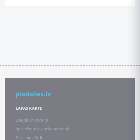
piedalies.lv
LAPAS KARTE
Dzejoļi un pantiņi
Apsveikumi dzimšanas dienā
Dziesmu vārdi