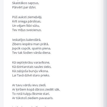
Skaistākos sapņus,
Pārvērt par dzīvi.
Pūš auksti ziemeļvēji,
Krīt sniega pārsliņas,
Un vējam līdzi sūtu,
Tev mīļus sveicienus.
Ieskatījos kalendārā,
Zibens iespēra man prātā,
Jopcik copcik, spainis piena,
Tev tak šodien vārda diena.
Kā septiņkrāsu varavīksne,
Kā dzintarotais saules sieks,
Kā zaļojoša burvju vīksna,
Lai Tavā dzīvē staro prieks.
Ar tavu vārdu ievu ziedi,
Ar ķiršiem kopā dārzos ziedēt sāk,
To rotā tulpju līksmie stari,
Ar tūkstoš ziediem pavasaris.