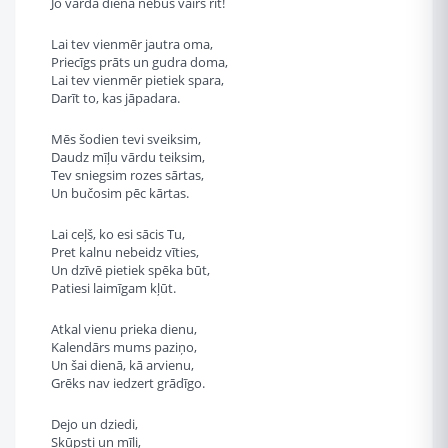
Jo vārda diena nebūs vairs rīt!
Lai tev vienmēr jautra oma,
Priecīgs prāts un gudra doma,
Lai tev vienmēr pietiek spara,
Darīt to, kas jāpadara.
Mēs šodien tevi sveiksim,
Daudz mīļu vārdu teiksim,
Tev sniegsim rozes sārtas,
Un bučosim pēc kārtas.
Lai ceļš, ko esi sācis Tu,
Pret kalnu nebeidz vīties,
Un dzīvē pietiek spēka būt,
Patiesi laimīgam kļūt.
Atkal vienu prieka dienu,
Kalendārs mums paziņo,
Un šai dienā, kā arvienu,
Grēks nav iedzert grādīgo.
Dejo un dziedi,
Skūpsti un mīli,