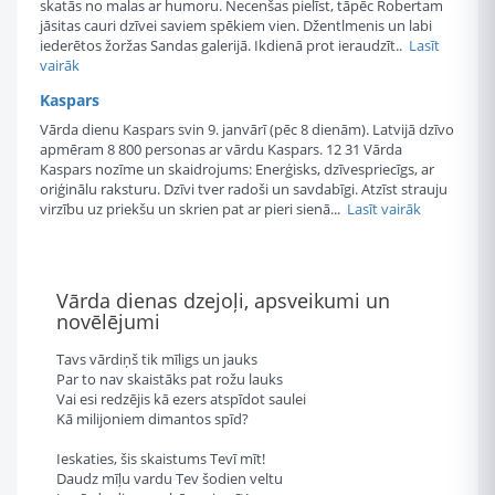
skatās no malas ar humoru. Necenšas pielīst, tāpēc Robertam
jāsitas cauri dzīvei saviem spēkiem vien. Džentlmenis un labi
iederētos žoržas Sandas galerijā. Ikdienā prot ieraudzīt..
Lasīt
vairāk
Kaspars
Vārda dienu Kaspars svin 9. janvārī (pēc 8 dienām). Latvijā dzīvo
apmēram 8 800 personas ar vārdu Kaspars. 12 31 Vārda
Kaspars nozīme un skaidrojums: Enerģisks, dzīvespriecīgs, ar
oriģinālu raksturu. Dzīvi tver radoši un savdabīgi. Atzīst strauju
virzību uz priekšu un skrien pat ar pieri sienā...
Lasīt vairāk
Vārda dienas dzejoļi, apsveikumi un
novēlējumi
Tavs vārdiņš tik mīligs un jauks
Par to nav skaistāks pat rožu lauks
Vai esi redzējis kā ezers atspīdot saulei
Kā milijoniem dimantos spīd?
Ieskaties, šis skaistums Tevī mīt!
Daudz mīļu vardu Tev šodien veltu