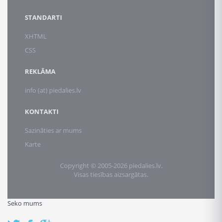
STANDARTI
XHTML
CSS
REKLĀMA
info (at) piedalies.lv
KONTAKTI
Sazināties ar mums
Karte
Copyright © 2005-2026 piedalies.lv.
Visas tiesības aizsargātas.
Seko mums