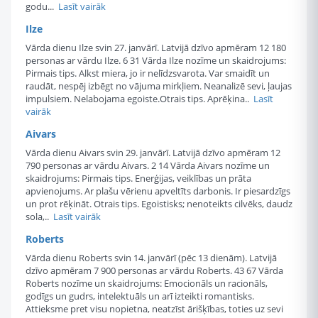
godu...
Lasīt vairāk
Ilze
Vārda dienu Ilze svin 27. janvārī. Latvijā dzīvo apmēram 12 180
personas ar vārdu Ilze. 6 31 Vārda Ilze nozīme un skaidrojums:
Pirmais tips. Alkst miera, jo ir nelīdzsvarota. Var smaidīt un
raudāt, nespēj izbēgt no vājuma mirkļiem. Neanalizē sevi, ļaujas
impulsiem. Nelabojama egoiste.Otrais tips. Aprēķina..
Lasīt
vairāk
Aivars
Vārda dienu Aivars svin 29. janvārī. Latvijā dzīvo apmēram 12
790 personas ar vārdu Aivars. 2 14 Vārda Aivars nozīme un
skaidrojums: Pirmais tips. Enerģijas, veiklības un prāta
apvienojums. Ar plašu vērienu apveltīts darbonis. Ir piesardzīgs
un prot rēķināt. Otrais tips. Egoistisks; nenoteikts cilvēks, daudz
sola,..
Lasīt vairāk
Roberts
Vārda dienu Roberts svin 14. janvārī (pēc 13 dienām). Latvijā
dzīvo apmēram 7 900 personas ar vārdu Roberts. 43 67 Vārda
Roberts nozīme un skaidrojums: Emocionāls un racionāls,
godīgs un gudrs, intelektuāls un arī izteikti romantisks.
Attieksme pret visu nopietna, neatzīst ārišķības, toties uz sevi