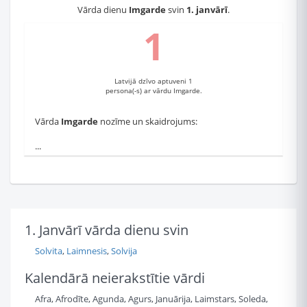
Vārda dienu
Imgarde
svin
1. janvārī
.
1
Latvijā dzīvo aptuveni 1
persona(-s) ar vārdu Imgarde.
Vārda
Imgarde
nozīme un skaidrojums:
...
1. Janvārī vārda dienu svin
Solvita
,
Laimnesis
,
Solvija
Kalendārā neierakstītie vārdi
Afra, Afrodīte, Agunda, Agurs, Januārija, Laimstars, Soleda,