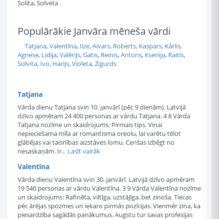
Solita, Solveta .
Populārākie Janvāra mēneša vārdi
Tatjana
,
Valentīna
,
Ilze
,
Aivars
,
Roberts
,
Kaspars
,
Kārlis
,
Agnese
,
Lidija
,
Valērijs
,
Gatis
,
Reinis
,
Antons
,
Ksenija
,
Raitis
,
Solvita
,
Ivo
,
Harijs
,
Violeta
,
Zigurds
Tatjana
Vārda dienu Tatjana svin 10. janvārī (pēc 9 dienām). Latvijā
dzīvo apmēram 24 400 personas ar vārdu Tatjana. 4 8 Vārda
Tatjana nozīme un skaidrojums: Pirmais tips. Viņai
nepieciešama mīla ar romantisma oreolu, lai varētu tēlot
glābējas vai taisnības aizstāves lomu. Cenšas izbēgt no
nesaskaņām. Ir..
Lasīt vairāk
Valentīna
Vārda dienu Valentīna svin 30. janvārī. Latvijā dzīvo apmēram
19 540 personas ar vārdu Valentīna. 3 9 Vārda Valentīna nozīme
un skaidrojums: Rafinēta, viltīga, uzstājīga, bet zinoša. Tiecas
pēc ārējas spozmes un iekaro pirmās pozīcijas. Vienmēr zina, ka
piesardzība sagādās panākumus. Augstu tur savas profesijas