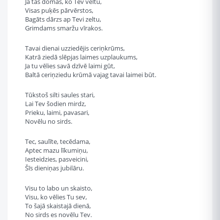
Ja tās domas, ko Tev veltu,
Visas puķēs pārvērstos,
Bagāts dārzs ap Tevi zeltu,
Grimdams smaržu vīrakos.
Tavai dienai uzziedējis ceriņkrūms,
Katrā ziedā slēpjas laimes uzplaukums,
Ja tu vēlies savā dzīvē laimi gūt,
Baltā ceriņziedu krūmā vajag tavai laimei būt.
Tūkstoš silti saules stari,
Lai Tev šodien mirdz,
Prieku, laimi, pavasari,
Novēlu no sirds.
Tec, saulīte, tecēdama,
Aptec mazu līkumiņu,
Iesteidzies, pasveicini,
Šīs dieniņas jubilāru.
Visu to labo un skaisto,
Visu, ko vēlies Tu sev,
To šajā skaistajā dienā,
No sirds es novēlu Tev.