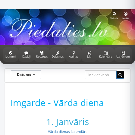
Valoda
Ienākt
Jaunumi
Dzejoļi
Receptes
Dziesmas
Atziņas
Joki
Kalendārs
Uzņēmumi
Datums
Imgarde - Vārda diena
1. Janvāris
Vārda dienas kalendārs