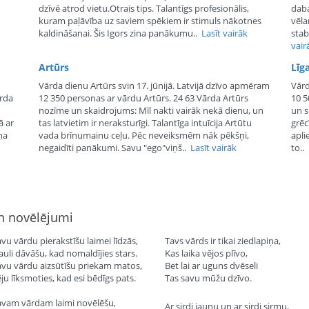
dzīvē atrod vietu.Otrais tips. Talantīgs profesionālis,
daba
kuram paļāvība uz saviem spēkiem ir stimuls nākotnes
vēla
kaldināšanai. Šis Igors zina panākumu..
Lasīt vairāk
stab
vair
Artūrs
Līg
Vārda dienu Artūrs svin 17. jūnijā. Latvijā dzīvo apmēram
Vārd
ārda
12 350 personas ar vārdu Artūrs. 24 63 Vārda Artūrs
10 5
nozīme un skaidrojums: Mīl nakti vairāk nekā dienu, un
un s
ā ar
tas latvietim ir neraksturīgi. Talantīga intuīcija Artūtu
grēc
ņa
vada brīnumainu ceļu. Pēc neveiksmēm nāk pēkšņi,
apli
negaidīti panākumi. Savu "ego"viņš..
Lasīt vairāk
to..
un novēlējumi
avu vārdu pierakstīšu laimei līdzās,
Tavs vārds ir tikai ziedlapiņa,
auli dāvāšu, kad nomaldījies stars.
Kas laika vējos plīvo,
avu vārdu aizsūtīšu priekam matos,
Bet lai ar uguns dvēseli
ēju līksmoties, kad esi bēdīgs pats.
Tas savu mūžu dzīvo.
avam vārdam laimi novēlēšu,
Ar sirdi jaunu un ar sirdi sirmu,