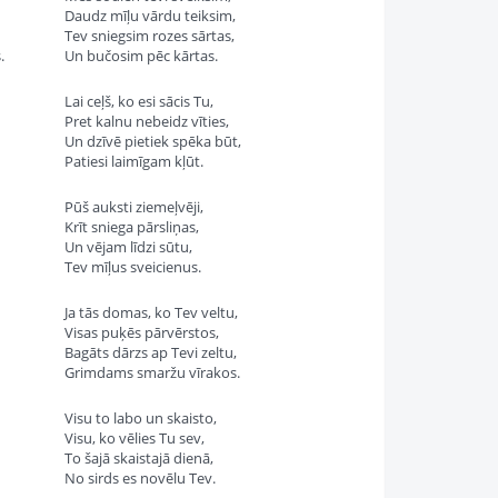
Daudz mīļu vārdu teiksim,
Tev sniegsim rozes sārtas,
.
Un bučosim pēc kārtas.
Lai ceļš, ko esi sācis Tu,
Pret kalnu nebeidz vīties,
Un dzīvē pietiek spēka būt,
Patiesi laimīgam kļūt.
Pūš auksti ziemeļvēji,
Krīt sniega pārsliņas,
Un vējam līdzi sūtu,
Tev mīļus sveicienus.
Ja tās domas, ko Tev veltu,
Visas puķēs pārvērstos,
Bagāts dārzs ap Tevi zeltu,
Grimdams smaržu vīrakos.
Visu to labo un skaisto,
Visu, ko vēlies Tu sev,
To šajā skaistajā dienā,
No sirds es novēlu Tev.