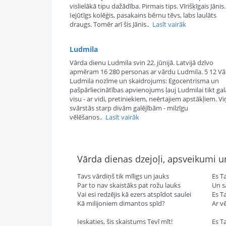
vislielākā tipu dažādība. Pirmais tips. Vīrišķīgais Jānis.
Iejūtīgs kolēģis, pasakains bērnu tēvs, labs laulāts
draugs. Tomēr arī šis Jānis..
Lasīt vairāk
Ludmila
Vārda dienu Ludmila svin 22. jūnijā. Latvijā dzīvo
apmēram 16 280 personas ar vārdu Ludmila. 5 12 V
Ludmila nozīme un skaidrojums: Egocentrisma un
pašpārliecinātības apvienojums ļauj Ludmilai tikt gal
visu - ar vidi, pretiniekiem, neērtajiem apstākļiem. Vi
svārstās starp divām galējībām - milzīgu
vēlēšanos..
Lasīt vairāk
Vārda dienas dzejoļi, apsveikumi 
Tavs vārdiņš tik mīligs un jauks
Es T
Par to nav skaistāks pat rožu lauks
Un s
Vai esi redzējis kā ezers atspīdot saulei
Es T
Kā milijoniem dimantos spīd?
Ar v
Ieskaties, šis skaistums Tevī mīt!
Es T