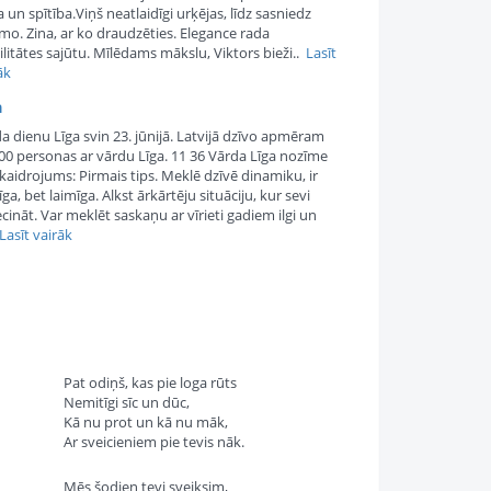
 un spītība.Viņš neatlaidīgi urķējas, līdz sasniedz
mo. Zina, ar ko draudzēties. Elegance rada
ilitātes sajūtu. Mīlēdams mākslu, Viktors bieži..
Lasīt
āk
a
a dienu Līga svin 23. jūnijā. Latvijā dzīvo apmēram
00 personas ar vārdu Līga. 11 36 Vārda Līga nozīme
kaidrojums: Pirmais tips. Meklē dzīvē dinamiku, ir
īga, bet laimīga. Alkst ārkārtēju situāciju, kur sevi
ecināt. Var meklēt saskaņu ar vīrieti gadiem ilgi un
Lasīt vairāk
Pat odiņš, kas pie loga rūts
Nemitīgi sīc un dūc,
Kā nu prot un kā nu māk,
Ar sveicieniem pie tevis nāk.
Mēs šodien tevi sveiksim,