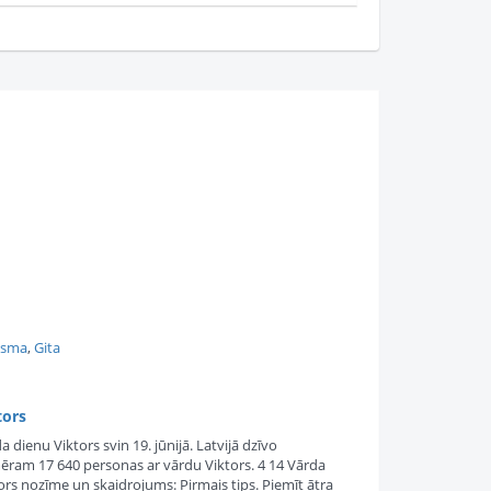
usma
,
Gita
tors
a dienu Viktors svin 19. jūnijā. Latvijā dzīvo
ram 17 640 personas ar vārdu Viktors. 4 14 Vārda
ors nozīme un skaidrojums: Pirmais tips. Piemīt ātra