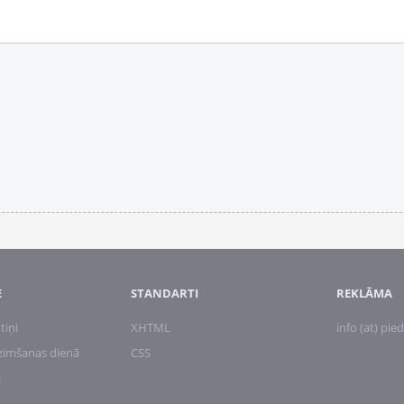
E
STANDARTI
REKLĀMA
tiņi
XHTML
info (at) pied
zimšanas dienā
CSS
i