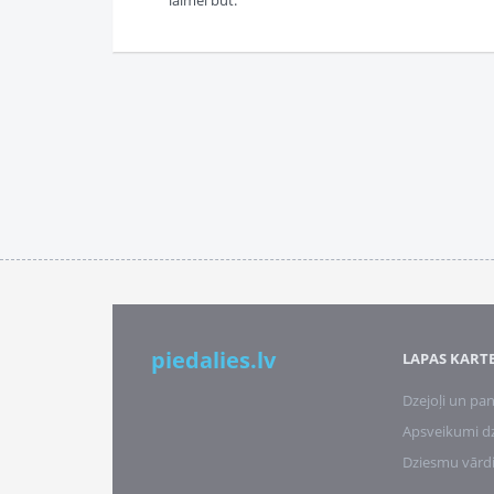
laimei būt.
piedalies.lv
LAPAS KART
Dzejoļi un pan
Apsveikumi d
Dziesmu vārd