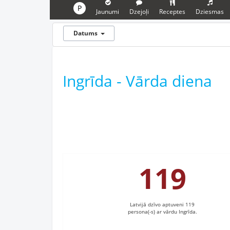
P
Jaunumi
Dzejoļi
Receptes
Dziesmas
Datums
Ingrīda - Vārda diena
119
Latvijā dzīvo aptuveni 119
persona(-s) ar vārdu Ingrīda.