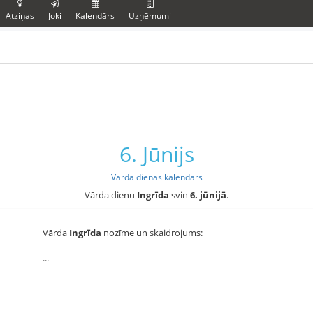
Atziņas
Joki
Kalendārs
Uzņēmumi
6. Jūnijs
Vārda dienas kalendārs
Vārda dienu
Ingrīda
svin
6. jūnijā
.
Vārda
Ingrīda
nozīme un skaidrojums:
...