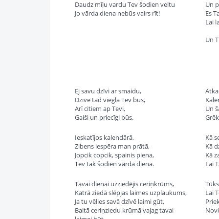
Daudz mīļu vardu Tev šodien veltu
Un p
Jo vārda diena nebūs vairs rīt!
Es T
Lai l
Un T
Ej savu dzīvi ar smaidu,
Atka
Dzīve tad viegla Tev būs,
Kale
Arī citiem ap Tevi,
Un š
Gaiši un priecīgi būs.
Grēk
Ieskatījos kalendārā,
Kā s
Zibens iespēra man prātā,
Kā d
Jopcik copcik, spainis piena,
Kā z
Tev tak šodien vārda diena.
Lai 
Tavai dienai uzziedējis ceriņkrūms,
Tūkst
Katrā ziedā slēpjas laimes uzplaukums,
Lai 
Ja tu vēlies savā dzīvē laimi gūt,
Priek
Baltā ceriņziedu krūmā vajag tavai
Novē