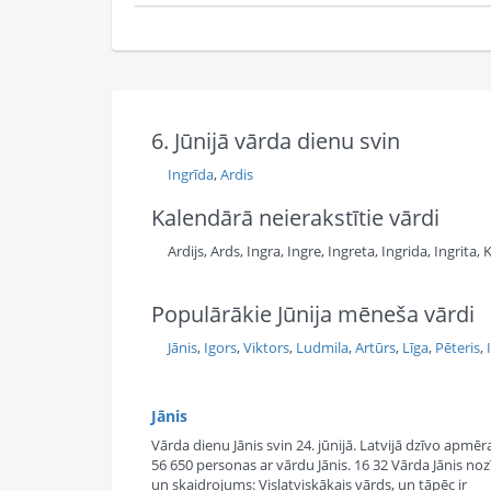
6. Jūnijā vārda dienu svin
Ingrīda
,
Ardis
Kalendārā neierakstītie vārdi
Ardijs, Ards, Ingra, Ingre, Ingreta, Ingrida, Ingrita,
Populārākie Jūnija mēneša vārdi
Jānis
,
Igors
,
Viktors
,
Ludmila
,
Artūrs
,
Līga
,
Pēteris
,
Jānis
Vārda dienu Jānis svin 24. jūnijā. Latvijā dzīvo apmē
56 650 personas ar vārdu Jānis. 16 32 Vārda Jānis no
un skaidrojums: Vislatviskākais vārds, un tāpēc ir