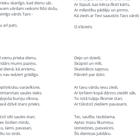
rieku skanīgo, kad dienu sāc.
Ar šūpuli, kas bērza līkstī kārts,
avam vārdam veiksmi līdzi došu,
Ar mīlestību pēdējo un pirmo,
aimīgs vārds Tavs -
Kā zieds ar Tevi saaudzis Tavs vārds
u arī pats.
O.Vācietis
l vienu prieka dienu,
Dejo un dziedi,
ndārs mums paziņo,
Skūpsti un mīli,
ai dienā, kā arvienu,
Skaistākos sapņus,
s nav iedzert grādīgo.
Pārvērt par dzīvi.
eptiņkrāsu varavīksne,
Ar tavu vārdu ievu ziedi,
zintarotais saules sieks,
Ar ķiršiem kopā dārzos ziedēt sāk,
aļojoša burvju vīksna,
To rotā tulpju līksmie stari,
Tavā dzīvē staro prieks.
Ar tūkstoš ziediem pavasaris.
oš silti saules stari,
Tec, saulīte, tecēdama,
Tev šodien mirdz,
Aptec mazu līkumiņu,
u, laimi, pavasari,
Iesteidzies, pasveicini,
lu no sirds.
Šīs dieniņas jubilāru.