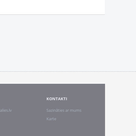
KONTAKTI
alies.lv
Sazināties ar mums
Karte