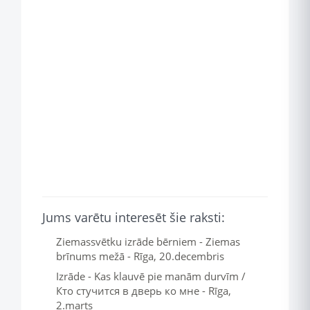
Jums varētu interesēt šie raksti:
Ziemassvētku izrāde bērniem - Ziemas
brīnums mežā - Rīga, 20.decembris
Izrāde - Kas klauvē pie manām durvīm /
Кто стучится в дверь ко мне - Rīga,
2.marts