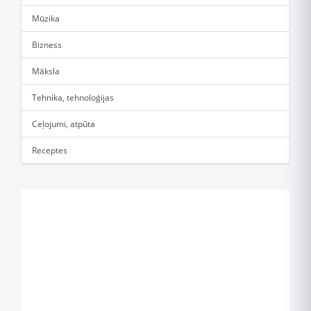
Mūzika
Bizness
Māksla
Tehnika, tehnoloģijas
Ceļojumi, atpūta
Receptes