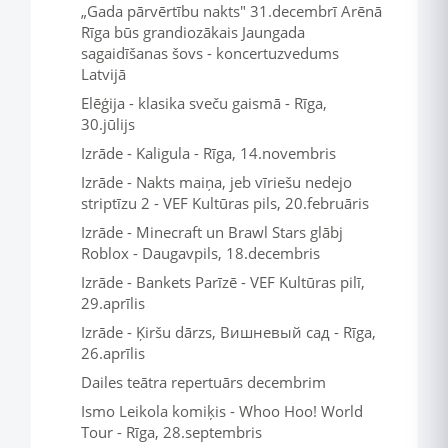
„Gada pārvērtību nakts" 31.decembrī Arēnā
Rīga būs grandiozākais Jaungada
sagaidīšanas šovs - koncertuzvedums
Latvijā
Elēģija - klasika sveču gaismā - Rīga,
30.jūlijs
Izrāde - Kaligula - Rīga, 14.novembris
Izrāde - Nakts maiņa, jeb vīriešu nedejo
striptīzu 2 - VEF Kultūras pils, 20.februāris
Izrāde - Minecraft un Brawl Stars glābj
Roblox - Daugavpils, 18.decembris
Izrāde - Bankets Parīzē - VEF Kultūras pilī,
29.aprīlis
Izrāde - Ķiršu dārzs, Вишневый сад - Rīga,
26.aprīlis
Dailes teātra repertuārs decembrim
Ismo Leikola komiķis - Whoo Hoo! World
Tour - Rīga, 28.septembris