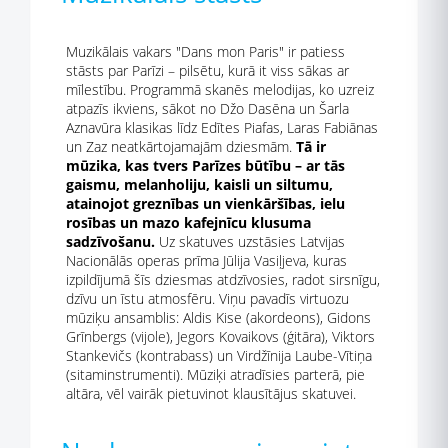
Muzikālais vakars "Dans mon Paris" ir patiess
stāsts par Parīzi – pilsētu, kurā it viss sākas ar
mīlestību. Programmā skanēs melodijas, ko uzreiz
atpazīs ikviens, sākot no Džo Dasēna un Šarla
Aznavūra klasikas līdz Edītes Piafas, Laras Fabiānas
un Zaz neatkārtojamajām dziesmām.
Tā ir
mūzika, kas tvers Parīzes būtību – ar tās
gaismu, melanholiju, kaisli un siltumu,
atainojot greznības un vienkāršības, ielu
rosības un mazo kafejnīcu klusuma
sadzīvošanu.
Uz skatuves uzstāsies Latvijas
Nacionālās operas prīma Jūlija Vasiļjeva, kuras
izpildījumā šīs dziesmas atdzīvosies, radot sirsnīgu,
dzīvu un īstu atmosfēru. Viņu pavadīs virtuozu
mūziķu ansamblis: Aldis Kise (akordeons), Gidons
Grīnbergs (vijole), Jegors Kovaikovs (ģitāra), Viktors
Stankevičs (kontrabass) un Virdžīnija Laube-Vītiņa
(sitaminstrumenti). Mūziķi atradīsies parterā, pie
altāra, vēl vairāk pietuvinot klausītājus skatuvei.