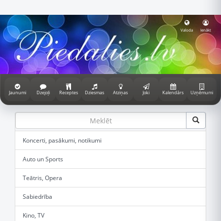
Valoda
Ienākt
Jaunumi
Dzejoļi
Receptes
Dziesmas
Atziņas
Joki
Kalendārs
Uzņēmumi
Koncerti, pasākumi, notikumi
Auto un Sports
Teātris, Opera
Sabiedrība
Kino, TV