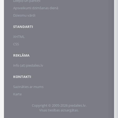
Dzejoļi un pantiņi
Apsveikumi dzimšanas dienā
Dziesmu vārdi
STANDARTI
XHTML
CSS
REKLĀMA
info (at) piedalies.lv
KONTAKTI
Sazināties ar mums
Karte
Copyright © 2005-2026 piedalies.lv.
Visas tiesības aizsargātas.