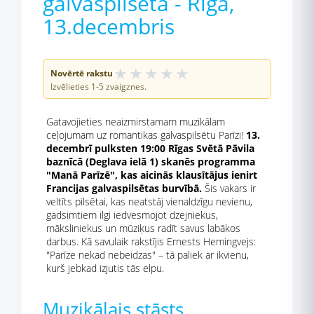
galvaspilsētā - Rīga,
13.decembris
★
★
★
★
★
Novērtē rakstu
Izvēlieties 1-5 zvaigznes.
Gatavojieties neaizmirstamam muzikālam
ceļojumam uz romantikas galvaspilsētu Parīzi!
13.
decembrī pulksten 19:00 Rīgas Svētā Pāvila
baznīcā (Deglava ielā 1) skanēs programma
"Manā Parīzē", kas aicinās klausītājus ienirt
Francijas galvaspilsētas burvībā.
Šis vakars ir
veltīts pilsētai, kas neatstāj vienaldzīgu nevienu,
gadsimtiem ilgi iedvesmojot dzejniekus,
māksliniekus un mūziķus radīt savus labākos
darbus. Kā savulaik rakstījis Ernests Hemingvejs:
"Parīze nekad nebeidzas" – tā paliek ar ikvienu,
kurš jebkad izjutis tās elpu.
Muzikālais stāsts