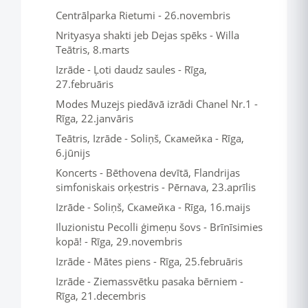
Centrālparka Rietumi - 26.novembris
Nrityasya shakti jeb Dejas spēks - Willa
Teātris, 8.marts
Izrāde - Ļoti daudz saules - Rīga,
27.februāris
Modes Muzejs piedāvā izrādi Chanel Nr.1 -
Rīga, 22.janvāris
Teātris, Izrāde - Soliņš, Скамейка - Rīga,
6.jūnijs
Koncerts - Bēthovena devītā, Flandrijas
simfoniskais orķestris - Pērnava, 23.aprīlis
Izrāde - Soliņš, Скамейка - Rīga, 16.maijs
Iluzionistu Pecolli ģimeņu šovs - Brīnīsimies
kopā! - Rīga, 29.novembris
Izrāde - Mātes piens - Rīga, 25.februāris
Izrāde - Ziemassvētku pasaka bērniem -
Rīga, 21.decembris