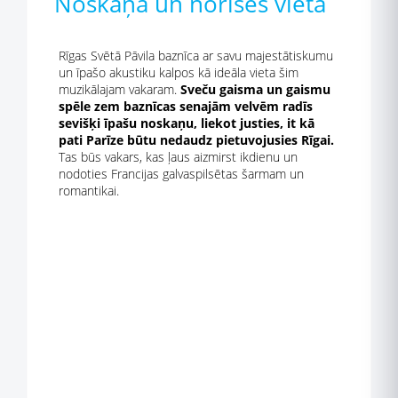
Noskaņa un norises vieta
Rīgas Svētā Pāvila baznīca ar savu majestātiskumu
un īpašo akustiku kalpos kā ideāla vieta šim
muzikālajam vakaram.
Sveču gaisma un gaismu
spēle zem baznīcas senajām velvēm radīs
sevišķi īpašu noskaņu, liekot justies, it kā
pati Parīze būtu nedaudz pietuvojusies Rīgai.
Tas būs vakars, kas ļaus aizmirst ikdienu un
nodoties Francijas galvaspilsētas šarmam un
romantikai.