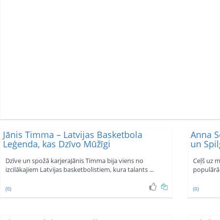
Jānis Timma – Latvijas Basketbola
Anna S
Leģenda, kas Dzīvo Mūžīgi
un Spi
Dzīve un spožā karjeraJānis Timma bija viens no
Ceļš uz m
izcilākajiem Latvijas basketbolistiem, kura talants ...
populārāk
(0)
(0)