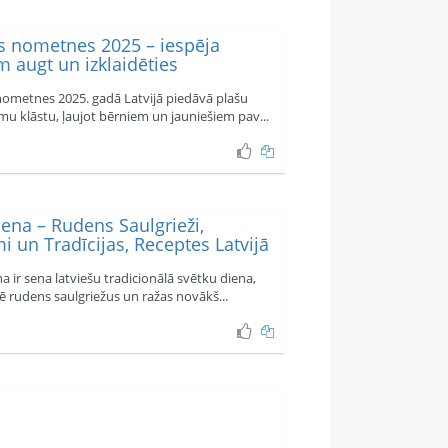
s nometnes 2025 – iespēja
 augt un izklaidēties
nometnes 2025. gadā Latvijā piedāvā plašu
 klāstu, ļaujot bērniem un jauniešiem pav...
ena – Rudens Saulgrieži,
i un Tradīcijas, Receptes Latvijā
a ir sena latviešu tradicionālā svētku diena,
ē rudens saulgriežus un ražas novākš...