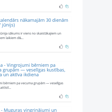
kalendārs nākamajām 30 dienām
 jūnijs)
jūnija sākums ir viens no skaistākajiem un
iem laikiem d&...
ba - Vingrojumi bērniem pa
 grupām — veselīgas kustības,
ba un aktīva ikdiena
mi bērniem pa vecuma grupām — veselīgas
ttīstī...
s - Muguras vingrinājumi un