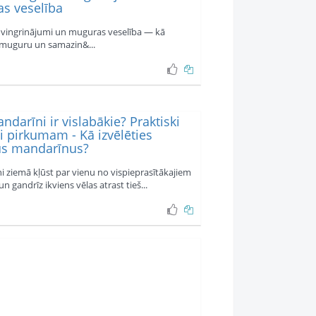
s veselība
vingrinājumi un muguras veselība — kā
 muguru un samazin&...
ndarīni ir vislabākie? Praktiski
 pirkumam - Kā izvēlēties
us mandarīnus?
 ziemā kļūst par vienu no vispieprasītākajiem
n gandrīz ikviens vēlas atrast tieš...