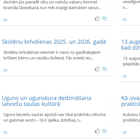
veselīgum
Aicinām jūs pavadīt siltu un radošu vakaru Kimmel
v...
kvartāla Dzesētavā, kur mēs kopīgi darināsim savus...
(0)
(0)
Skolēnu brīvdienas 2025. un 2026. gadā
13.aug
kad dzī
Skolēnu brīvdienas vienmēr ir viens no gaidītākajiem
brīžiem bērnu un vecāku ikdienā. Tās sniedz ies...
13. augus
piepildās
(0)
(0)
Uguns un ugunskura dedzināšana
Kā izv
latviešu tautas kultūrā
praktis
Uguns latviešu tautas apziņā nav tikai praktisks siltuma
Kukaiņu 
un gaismas avots – tā ir spēka, dzīvības, s...
problēmām
(0)
(0)