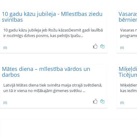
10 gadu kāzu jubileja - Mīlestības ziedu
Vasara
svinības
bērniem
10 gadu kāzu jubileja jeb Rožu kāzasDesmit gadi laulībā
Vasaras 
ir nozīmīgs dzīves posms, kas pelnījis īpašu...
programmu
(0)
(0)
Mātes diena – mīlestība vārdos un
Miķeļdi
darbos
Ticējum
Latvijā Mātes diena tiek svinēta maija otrajā svētdienā,
Miķeļdien
un tā ir viena no mīļākajām ģimenes svētku ...
kas iezīm
(0)
(0)