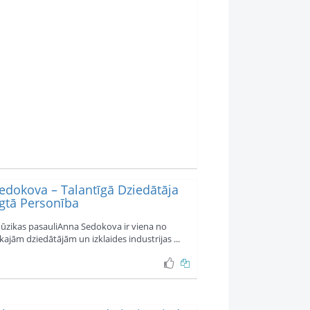
edokova – Talantīgā Dziedātāja
lgtā Personība
ūzikas pasauliAnna Sedokova ir viena no
ajām dziedātājām un izklaides industrijas ...