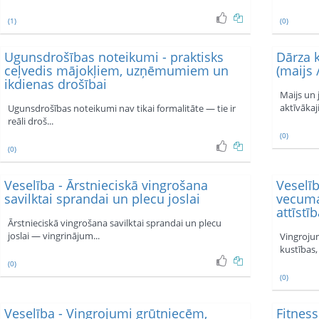
(1)
(0)
Ugunsdrošības noteikumi - praktisks
Dārza 
ceļvedis mājokļiem, uzņēmumiem un
(maijs /
ikdienas drošībai
Maijs un 
aktīvākaj
Ugunsdrošības noteikumi nav tikai formalitāte — tie ir
reāli droš...
(0)
(0)
Veselība - Ārstnieciskā vingrošana
Veselī
savilktai sprandai un plecu joslai
vecuma
attīstī
Ārstnieciskā vingrošana savilktai sprandai un plecu
joslai — vingrinājum...
Vingroju
kustības, a
(0)
(0)
Veselība - Vingrojumi grūtniecēm,
Fitnes