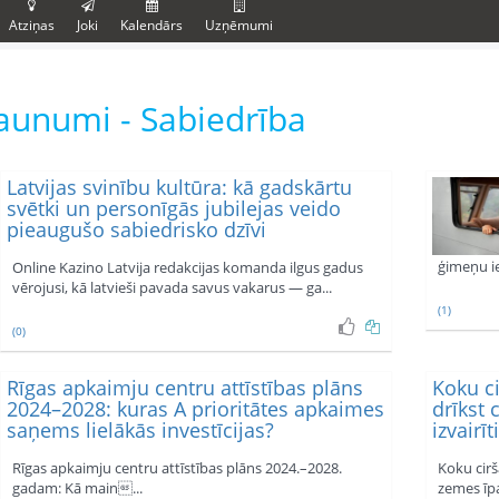
Atziņas
Joki
Kalendārs
Uzņēmumi
aunumi - Sabiedrība
Latvijas svinību kultūra: kā gadskārtu
svētki un personīgās jubilejas veido
pieaugušo sabiedrisko dzīvi
ģimeņu ie
Online Kazino Latvija redakcijas komanda ilgus gadus
vērojusi, kā latvieši pavada savus vakarus — ga...
(1)
(0)
Rīgas apkaimju centru attīstības plāns
Koku ci
2024–2028: kuras A prioritātes apkaimes
drīkst 
saņems lielākās investīcijas?
izvairī
Rīgas apkaimju centru attīstības plāns 2024.–2028.
Koku cirš
gadam: Kā main...
zemes īpa