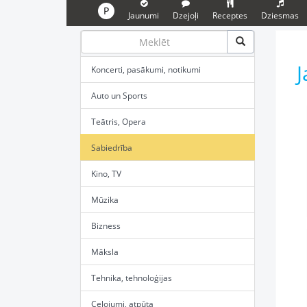
P
Jaunumi
Dzejoļi
Receptes
Dziesmas
J
Koncerti, pasākumi, notikumi
Auto un Sports
Teātris, Opera
Sabiedrība
Kino, TV
Mūzika
Bizness
Māksla
Tehnika, tehnoloģijas
Ceļojumi, atpūta