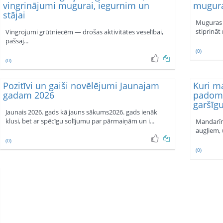
vingrinājumi mugurai, iegurnim un
mugura
stājai
Muguras 
stiprināt
Vingrojumi grūtniecēm — drošas aktivitātes veselībai,
pašsaj...
(0)
(0)
Pozitīvi un gaiši novēlējumi Jaunajam
Kuri ma
gadam 2026
padomi
garšīg
Jaunais 2026. gads kā jauns sākums2026. gads ienāk
klusi, bet ar spēcīgu solījumu par pārmaiņām un i...
Mandarīni
augļiem, u
(0)
(0)