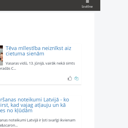
Izvēlne
Tēva mīlestība neiznīkst aiz
cietuma sienām
Vasaras vidū, 13. jūnijā, vairāk nekā simts
radās C...
ršanas noteikumi Latvijā - ko
cirst, kad vajag atļauju un kā
ties no kļūdām
anas noteikumi Latvijā ir ļoti svarīgi ikvienam
&scaron...