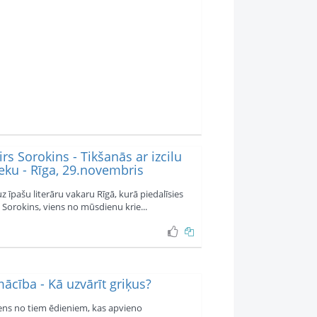
rs Sorokins - Tikšanās ar izcilu
eku - Rīga, 29.novembris
z īpašu literāru vakaru Rīgā, kurā piedalīsies
 Sorokins, viens no mūsdienu krie...
ācība - Kā uzvārīt griķus?
viens no tiem ēdieniem, kas apvieno