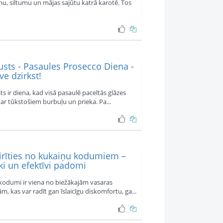
u, siltumu un mājas sajūtu katrā karotē. Tos
usts - Pasaules Prosecco Diena -
ve dzirkst!
ts ir diena, kad visā pasaulē paceltās glāzes
 ar tūkstošiem burbuļu un prieka. Pa...
airīties no kukaiņu kodumiem –
ki un efektīvi padomi
kodumi ir viena no biežākajām vasaras
, kas var radīt gan īslaicīgu diskomfortu, ga...