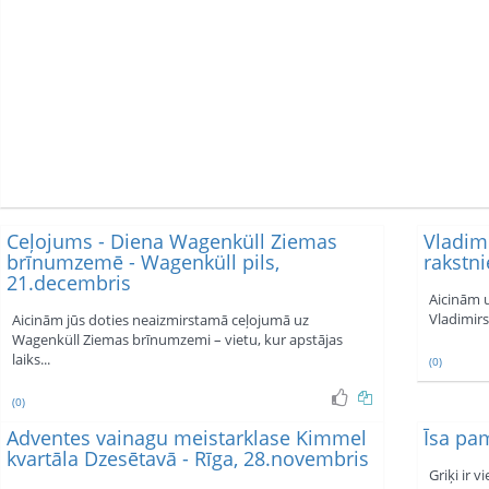
Ceļojums - Diena Wagenküll Ziemas
Vladimi
brīnumzemē - Wagenküll pils,
rakstni
21.decembris
Aicinām u
Vladimirs
Aicinām jūs doties neaizmirstamā ceļojumā uz
Wagenküll Ziemas brīnumzemi – vietu, kur apstājas
laiks...
(0)
(0)
Adventes vainagu meistarklase Kimmel
Īsa pam
kvartāla Dzesētavā - Rīga, 28.novembris
Griķi ir 