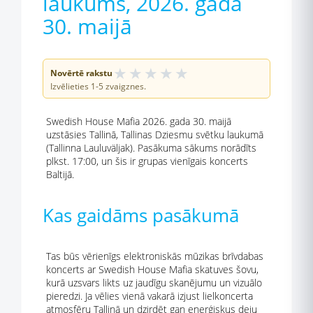
laukums, 2026. gada
30. maijā
★
★
★
★
★
Novērtē rakstu
Izvēlieties 1-5 zvaigznes.
Swedish House Mafia 2026. gada 30. maijā
uzstāsies Tallinā, Tallinas Dziesmu svētku laukumā
(Tallinna Lauluväljak). Pasākuma sākums norādīts
plkst. 17:00, un šis ir grupas vienīgais koncerts
Baltijā.
Kas gaidāms pasākumā
Tas būs vērienīgs elektroniskās mūzikas brīvdabas
koncerts ar Swedish House Mafia skatuves šovu,
kurā uzsvars likts uz jaudīgu skanējumu un vizuālo
pieredzi. Ja vēlies vienā vakarā izjust lielkoncerta
atmosfēru Tallinā un dzirdēt gan enerģiskus deju