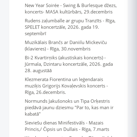
New Year Soirée - Swing & Burlesque džezs,
koncerts- MASA kultūrbārs, 29.decembris
Rudens zaļumballe ar grupu Tranzīts - Rīga,
SPELET koncertzāle, 2026. gada 19.
septembrī
Muzikālais Brančs ar Daniilu Mickeviču
(klavieres) - Rīga, 30.novembris
Bi-2 Kvartirņiks (akustiskais koncerts) -
Jūrmala, Dzintaru koncertzāle, 2026. gada
28. augustāā
Klezmerata Fiorentina un leģendarais
muziķis Grigorijs Kovaļevskis koncerts -
Rīga, 26.decembris.
Normunds Jakušonoks un Tipa Orķestris
piedāvā jaunu dziesmu "Par to, kas man ir
kabatā"
Sieviešu dienas Minifestivāls - Mazais
Princis,/ Čipsis un Dullais - Rīga, 7.marts