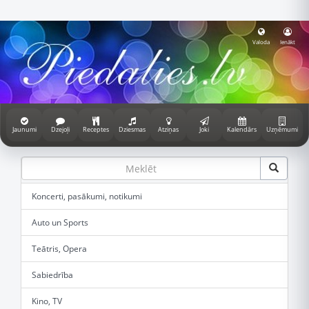
Valoda
Ienākt
Jaunumi
Dzejoļi
Receptes
Dziesmas
Atziņas
Joki
Kalendārs
Uzņēmumi
Koncerti, pasākumi, notikumi
Auto un Sports
Teātris, Opera
Sabiedrība
Kino, TV