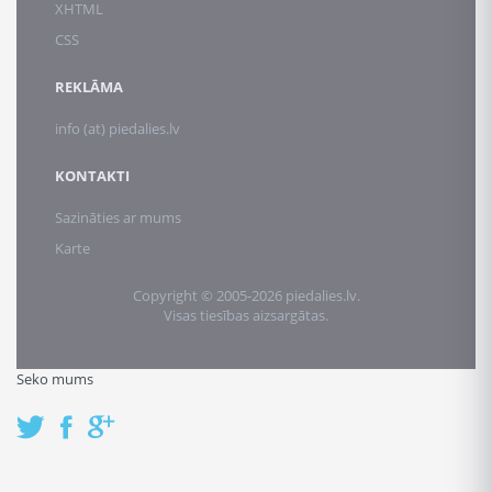
XHTML
CSS
REKLĀMA
info (at) piedalies.lv
KONTAKTI
Sazināties ar mums
Karte
Copyright © 2005-2026 piedalies.lv.
Visas tiesības aizsargātas.
Seko mums