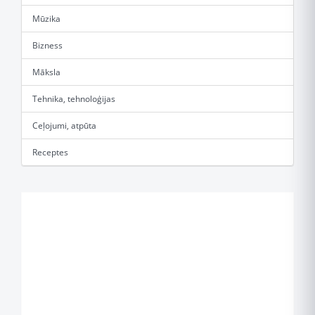
Mūzika
Bizness
Māksla
Tehnika, tehnoloģijas
Ceļojumi, atpūta
Receptes