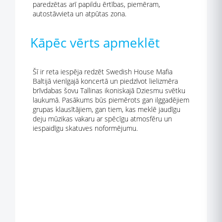
paredzētas arī papildu ērtības, piemēram,
autostāvvieta un atpūtas zona.
Kāpēc vērts apmeklēt
Šī ir reta iespēja redzēt Swedish House Mafia
Baltijā vienīgajā koncertā un piedzīvot lielizmēra
brīvdabas šovu Tallinas ikoniskajā Dziesmu svētku
laukumā. Pasākums būs piemērots gan ilggadējiem
grupas klausītājiem, gan tiem, kas meklē jaudīgu
deju mūzikas vakaru ar spēcīgu atmosfēru un
iespaidīgu skatuves noformējumu.