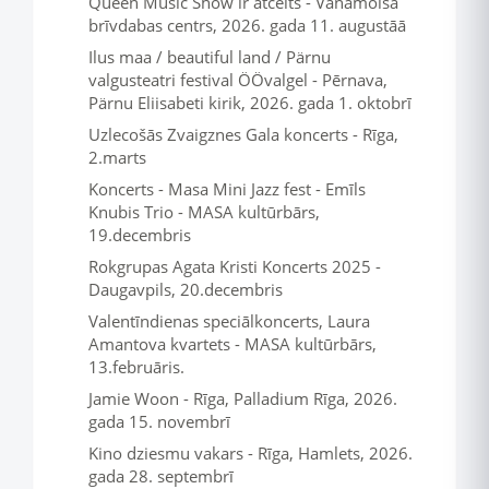
Queen Music Show ir atcelts - Vanamõisa
brīvdabas centrs, 2026. gada 11. augustāā
Ilus maa / beautiful land / Pärnu
valgusteatri festival ÖÖvalgel - Pērnava,
Pärnu Eliisabeti kirik, 2026. gada 1. oktobrī
Uzlecošās Zvaigznes Gala koncerts - Rīga,
2.marts
Koncerts - Masa Mini Jazz fest - Emīls
Knubis Trio - MASA kultūrbārs,
19.decembris
Rokgrupas Agata Kristi Koncerts 2025 -
Daugavpils, 20.decembris
Valentīndienas speciālkoncerts, Laura
Amantova kvartets - MASA kultūrbārs,
13.februāris.
Jamie Woon - Rīga, Palladium Rīga, 2026.
gada 15. novembrī
Kino dziesmu vakars - Rīga, Hamlets, 2026.
gada 28. septembrī