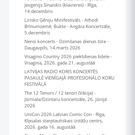
Jevgenijs Sinaiskis (klavieres) - Rīga,
14.decembris
Lirisko Ģēniju Minifestivāls - Athodi
Brīnumzemē, Bukte - Angāra Koncertzāle,
5.decembris
Nensi koncerts - Dzimšanas dienas tūre -
Daugavpils, 14.marts 2026
Visagino Country 2026 piektdienas biļete -
Visagina, 2026. gada 21. augustāā
LATVIJAS RADIO KORIS KONCERTĒS
PASAULĒ VIENĪGAJĀ PROFESIONĀLO KORU
FESTIVĀLĀ
The 12 Tenors / 12 tenori (Vācija) -
Jūrmala/Dzintaru koncertzāle, 26. jūnijā
2026
UniCon 2026 Latvian Comic Con - Rīga,
Ķīpsalas starptautiskais izstāžu centrs,
2026. gada 16. augustāā