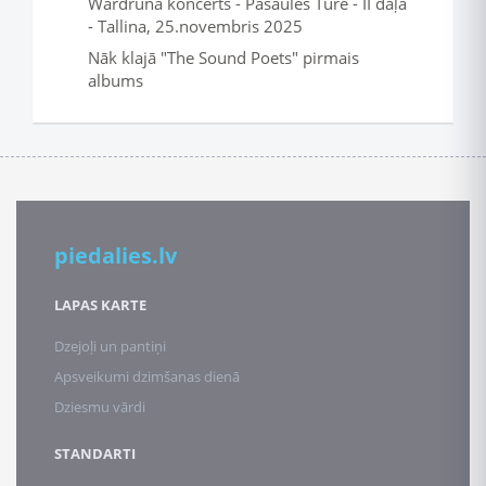
Wardruna koncerts - Pasaules Tūre - II daļa
- Tallina, 25.novembris 2025
Nāk klajā "The Sound Poets" pirmais
albums
piedalies.lv
LAPAS KARTE
Dzejoļi un pantiņi
Apsveikumi dzimšanas dienā
Dziesmu vārdi
STANDARTI