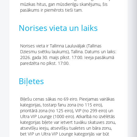
mūzikas hitus, gan mūsdienīgu skanējumu, šis
pasākums ir piemērots tieši tam.
Norises vieta un laiks
Norises vieta ir Tallinna Lauluväljak (Tallinas
Dziesmu svētku laukums), Tallina. Datums un laiks:
2026. gada 30. maijs plkst. 17:00. Ieeja pasākumā
paredzēta no plkst. 17:00.
Biļetes
Biļešu cenas sākas no 69 eiro. Pieejamas vairākas
kategorijas, tostarp fanu zona (no 115 eiro),
prioritārā zona (no 125 eiro), VIP (no 299 eiro) un
Ultra VIP Lounge (1000 eiro). Atkarībā no izvēlētās
kategorijas biļete var ietvert tuvāku skatuves zonu,
atsevišķu ieeju, atsevišķu tualetes un bāra zonu,
bet VIP un Ultra VIP Lounge kategorijās var būt