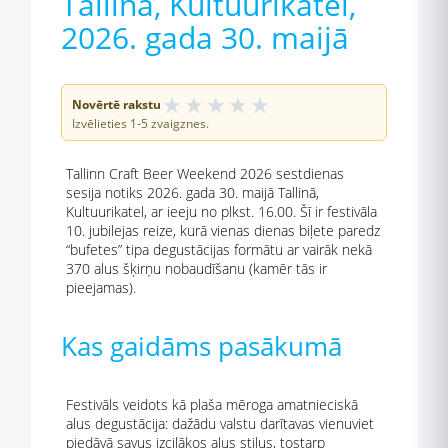
Tallina, Kultuurikatel,
2026. gada 30. maijā
★
★
★
★
★
Novērtē rakstu
Izvēlieties 1-5 zvaigznes.
Tallinn Craft Beer Weekend 2026 sestdienas
sesija notiks 2026. gada 30. maijā Tallinā,
Kultuurikatel, ar ieeju no plkst. 16.00. Šī ir festivāla
10. jubilejas reize, kurā vienas dienas biļete paredz
“bufetes” tipa degustācijas formātu ar vairāk nekā
370 alus šķirņu nobaudīšanu (kamēr tās ir
pieejamas).
Kas gaidāms pasākumā
Festivāls veidots kā plaša mēroga amatnieciskā
alus degustācija: dažādu valstu darītavas vienuviet
piedāvā savus izcilākos alus stilus, tostarp