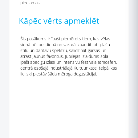
pieejamas.
Kāpēc vērts apmeklēt
Šis pasākums ir īpaši piemērots tiem, kas vēlas
vienā pēcpusdienā un vakarā izbaudīt ļoti plašu
stilu un darītavu spektru, salīdzināt garšas un
atrast jaunus favorītus. Jubilejas izlaidums sola
īpaši spēcīgu izlasi un intensīvu festivāla atmosfēru
centrā esošajā industriālajā Kultuurikatel telpā, kas
lieliski piestāv šāda mēroga degustācijai.