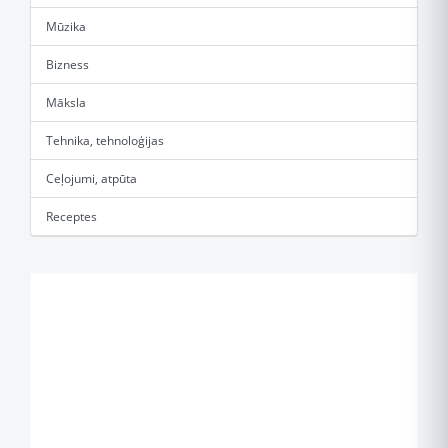
Mūzika
Bizness
Māksla
Tehnika, tehnoloģijas
Ceļojumi, atpūta
Receptes