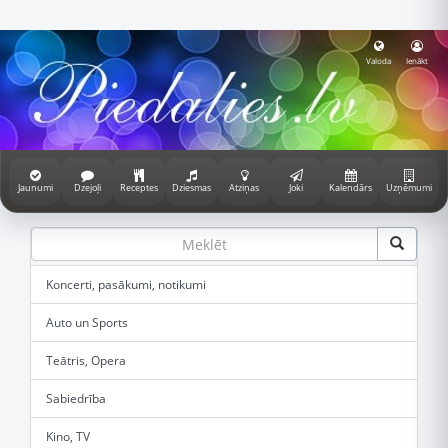
Valoda
Ienākt
Jaunumi
Dzejoļi
Receptes
Dziesmas
Atziņas
Joki
Kalendārs
Uzņēmumi
Koncerti, pasākumi, notikumi
Auto un Sports
Teātris, Opera
Sabiedrība
Kino, TV