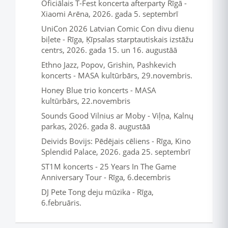
Oficiālais T-Fest koncerta afterparty Rīgā -
Xiaomi Arēna, 2026. gada 5. septembrī
UniCon 2026 Latvian Comic Con divu dienu
biļete - Rīga, Ķīpsalas starptautiskais izstāžu
centrs, 2026. gada 15. un 16. augustāā
Ethno Jazz, Popov, Grishin, Pashkevich
koncerts - MASA kultūrbārs, 29.novembris.
Honey Blue trio koncerts - MASA
kultūrbārs, 22.novembris
Sounds Good Vilnius ar Moby - Viļņa, Kalnų
parkas, 2026. gada 8. augustāā
Deivids Bovijs: Pēdējais cēliens - Rīga, Kino
Splendid Palace, 2026. gada 25. septembrī
ST1M koncerts - 25 Years In The Game
Anniversary Tour - Rīga, 6.decembris
DJ Pete Tong deju mūzika - Rīga,
6.februāris.