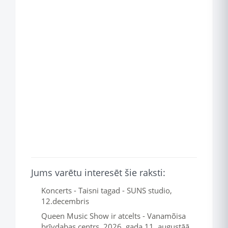
Jums varētu interesēt šie raksti:
Koncerts - Taisni tagad - SUNS studio,
12.decembris
Queen Music Show ir atcelts - Vanamõisa
brīvdabas centrs, 2026. gada 11. augustāā