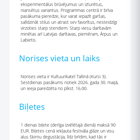
eksperimentālus brūvējumus un izturētus,
niansētus variantus. Programmas centrā ir brīva
pasākuma pieredze, kur varat iepazīt garšas,
salīdzināt stilus un atrast sev favorītus, nesteidzīgi
virzoties starp stendiem. Starp viesu darītavām
minētas arī Latvijas darītavas, piemēram, Ārpus un
Labietis.
Norises vieta un laiks
Norises vieta ir Kultuurikatel Tallinā (Kursi 3).
Sestdienas pasākums notiek 2026. gada 30. maijā,
un ieeja paredzēta no plkst. 16.00.
Biļetes
1 dienas biļete (derīga izvēlētajā dienā) maksā 90
EUR. Biļetes cenā iekļauta festivāla glāze un visu
alus šķirņu degustācija, līdz brīdim, kad tās ir