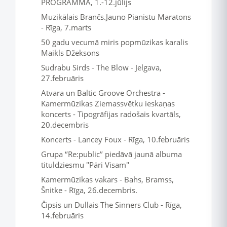
PROGRAMMA, 1.-12.jūlijs
Muzikālais Brančs.Jauno Pianistu Maratons
- Rīga, 7.marts
50 gadu vecumā miris popmūzikas karalis
Maikls Džeksons
Sudrabu Sirds - The Blow - Jelgava,
27.februāris
Atvara un Baltic Groove Orchestra -
Kamermūzikas Ziemassvētku ieskaņas
koncerts - Tipogrāfijas radošais kvartāls,
20.decembris
Koncerts - Lancey Foux - Rīga, 10.februāris
Grupa ‘’Re:public’’ piedāvā jaunā albuma
tituldziesmu "Pāri Visam"
Kamermūzikas vakars - Bahs, Bramss,
Šnitke - Rīga, 26.decembris.
Čipsis un Dullais The Sinners Club - Rīga,
14.februāris