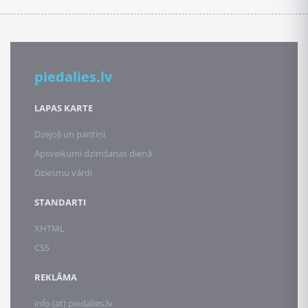
piedalies.lv
LAPAS KARTE
Dzejoļi un pantiņi
Apsveikumi dzimšanas dienā
Dziesmu vārdi
STANDARTI
XHTML
CSS
REKLĀMA
info (at) piedalies.lv