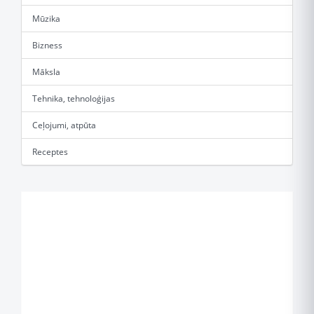
Mūzika
Bizness
Māksla
Tehnika, tehnoloģijas
Ceļojumi, atpūta
Receptes