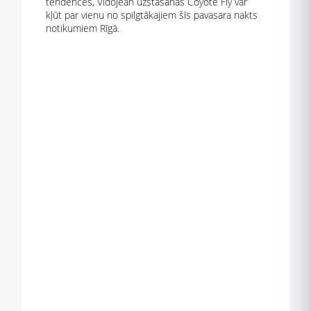
tendences, Vidojean uzstāšanās Coyote Fly var
kļūt par vienu no spilgtākajiem šīs pavasara nakts
notikumiem Rīgā.