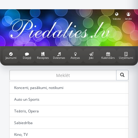
Valoda
Ienākt
Jaunumi
Dzejoļi
Receptes
Dziesmas
Atziņas
Joki
Kalendārs
Uzņēmumi
Koncerti, pasākumi, notikumi
Auto un Sports
Teātris, Opera
Sabiedrība
Kino, TV