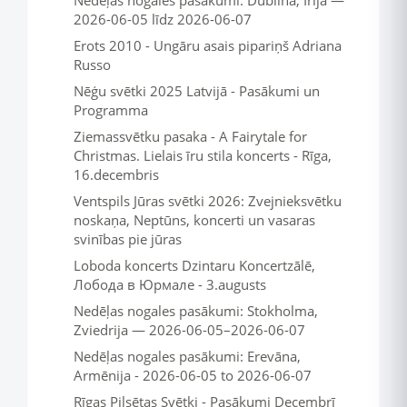
Nedēļas nogales pasākumi: Dublina, Īrija —
2026-06-05 līdz 2026-06-07
Erots 2010 - Ungāru asais pipariņš Adriana
Russo
Nēģu svētki 2025 Latvijā - Pasākumi un
Programma
Ziemassvētku pasaka - A Fairytale for
Christmas. Lielais īru stila koncerts - Rīga,
16.decembris
Ventspils Jūras svētki 2026: Zvejnieksvētku
noskaņa, Neptūns, koncerti un vasaras
svinības pie jūras
Loboda koncerts Dzintaru Koncertzālē,
Лобода в Юрмале - 3.augusts
Nedēļas nogales pasākumi: Stokholma,
Zviedrija — 2026-06-05–2026-06-07
Nedēļas nogales pasākumi: Erevāna,
Armēnija - 2026-06-05 to 2026-06-07
Rīgas Pilsētas Svētki - Pasākumi Decembrī