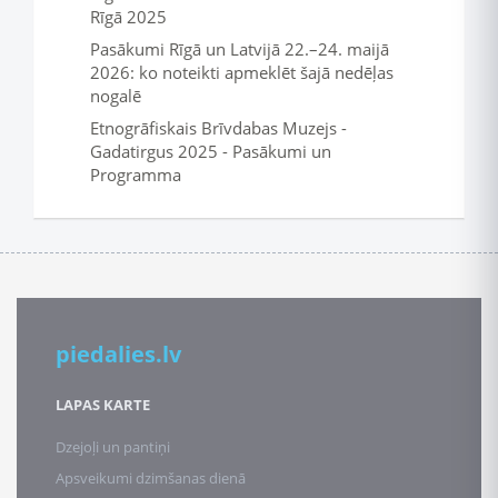
Rīgā 2025
Pasākumi Rīgā un Latvijā 22.–24. maijā
2026: ko noteikti apmeklēt šajā nedēļas
nogalē
Etnogrāfiskais Brīvdabas Muzejs -
Gadatirgus 2025 - Pasākumi un
Programma
piedalies.lv
LAPAS KARTE
Dzejoļi un pantiņi
Apsveikumi dzimšanas dienā