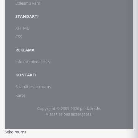
Dziesmu vārdi
STANDARTI
XHTML
CSS
REKLĀMA
info (at) piedalies.lv
KONTAKTI
Sazināties ar mums
Karte
Copyright © 2005-2026 piedalies.lv.
Visas tiesības aizsargātas.
Seko mums