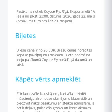
Pasākums notiek Coyote Fly, Rīgā, Eksporta ielā 1A.
Ieeja no plkst. 23:00, datums: 2026. gada 22. maijs
(pasākums turpinās līdz 23. maijam).
Biļetes
Biļešu cena ir no 20 EUR. Biļešu cenas norādītas
kopā ar pakalpojumu maksām. Biļete nodrošina
ieeju pasākumā Coyote Fly norādītajā datumā un
laikā.
Kāpēc vērts apmeklēt
Šī ir laba izvēle klausītājiem, kuri vēlas dzirdēt
mūsdienīgu afro house skanējumu kluba vidē un
piedzīvot nakts pasākumu ar izteiktu atmosfēru. Ja
patīk dziļāks, pulsējošs groovs un žanra aktuālās