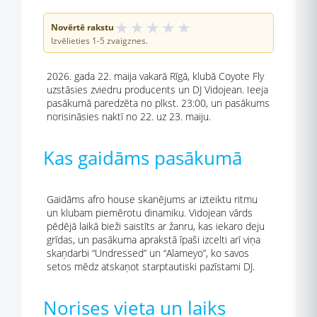
★
★
★
★
★
Novērtē rakstu
Izvēlieties 1-5 zvaigznes.
2026. gada 22. maija vakarā Rīgā, klubā Coyote Fly
uzstāsies zviedru producents un DJ Vidojean. Ieeja
pasākumā paredzēta no plkst. 23:00, un pasākums
norisināsies naktī no 22. uz 23. maiju.
Kas gaidāms pasākumā
Gaidāms afro house skanējums ar izteiktu ritmu
un klubam piemērotu dinamiku. Vidojean vārds
pēdējā laikā bieži saistīts ar žanru, kas iekaro deju
grīdas, un pasākuma aprakstā īpaši izcelti arī viņa
skaņdarbi “Undressed” un “Alameyo”, ko savos
setos mēdz atskaņot starptautiski pazīstami DJ.
Norises vieta un laiks