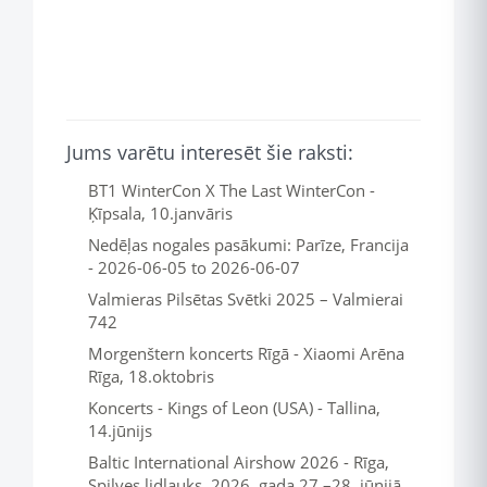
Jums varētu interesēt šie raksti:
BT1 WinterCon X The Last WinterCon -
Ķīpsala, 10.janvāris
Nedēļas nogales pasākumi: Parīze, Francija
- 2026-06-05 to 2026-06-07
Valmieras Pilsētas Svētki 2025 – Valmierai
742
Morgenštern koncerts Rīgā - Xiaomi Arēna
Rīga, 18.oktobris
Koncerts - Kings of Leon (USA) - Tallina,
14.jūnijs
Baltic International Airshow 2026 - Rīga,
Spilves lidlauks, 2026. gada 27.–28. jūnijā