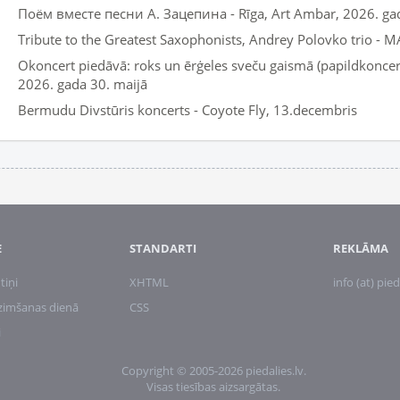
Поём вместе песни А. Зацепина - Rīga, Art Ambar, 2026. gad
Tribute to the Greatest Saxophonists, Andrey Polovko trio - M
Okoncert piedāvā: roks un ērģeles sveču gaismā (papildkoncerts
2026. gada 30. maijā
Bermudu Divstūris koncerts - Coyote Fly, 13.decembris
E
STANDARTI
REKLĀMA
tiņi
XHTML
info (at) pied
zimšanas dienā
CSS
i
Copyright © 2005-2026 piedalies.lv.
Visas tiesības aizsargātas.