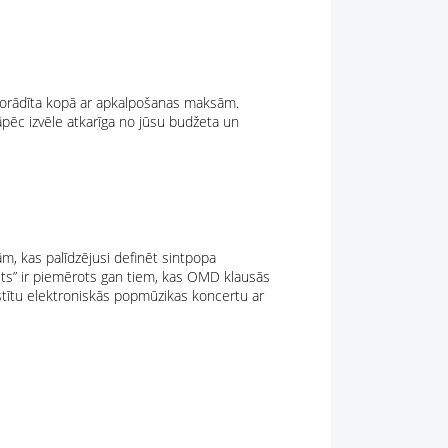
k norādīta kopā ar apkalpošanas maksām.
 tāpēc izvēle atkarīga no jūsu budžeta un
ām, kas palīdzējusi definēt sintpopa
s” ir piemērots gan tiem, kas OMD klausās
lstītu elektroniskās popmūzikas koncertu ar