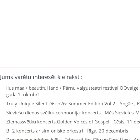
Jums varētu interesēt šie raksti:
Ilus maa / beautiful land / Pärnu valgusteatri festival ÖÖvalgel
gada 1. oktobrī
Truly Unique Silent Disco26: Summer Edition Vol.2 - Angārs, Rī
Sieviešu dienas svētku ceremonija, koncerts - Mēs Sievietes-Mē
Ziemassvētku koncerts.Golden Voices of Gospel.- Cēsis, 11.d
Bi-2 koncerts ar simfonisko orķestri - Rīga, 20.decembris
Dreamwave minifestivāls - Tribes of the City un Eyre Llew - An