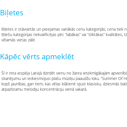
Biļetes
Biļetes ir stāvvietās un pieejamas vairākās cenu kategorijās; cena tie
Biļešu kategorijas nekvalificējas pēc “labākas” vai “sliktākas” kvalitātes,
vēlamās vietas zālē.
Kāpēc vērts apmeklēt
Šī ir reta iespēja Latvijā dzirdēt vienu no žanra ietekmīgākajām apvienīb
skanējumu un iedvesmojusi plašu mūziķu paaudžu loku. “Summer Of Hit
kopš jaunības, gan tiem, kas vēlas klātienē izjust klasisku, dziesmās ba
atpazīstamu melodiju koncentrāciju vienā vakarā.