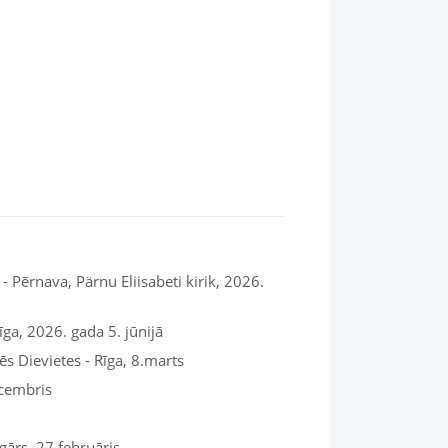
 - Pērnava, Pärnu Eliisabeti kirik, 2026.
ga, 2026. gada 5. jūnijā
s Dievietes - Rīga, 8.marts
ecembris
gārs, 27.februāris