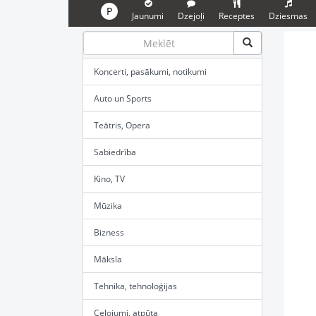
P
Jaunumi
Dzejoļi
Receptes
Dziesmas
Koncerti, pasākumi, notikumi
Auto un Sports
Teātris, Opera
Sabiedrība
Kino, TV
Mūzika
Bizness
Māksla
Tehnika, tehnoloģijas
Ceļojumi, atpūta