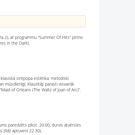
iela 2), ar programmu “Summer Of Hits” pirmo
res in the Dark).
lasiskā sintpopa estētika: melodiski
 mūsdienīgi. Klausītāji parasti visvairāk
 “Maid of Orleans (The Waltz of Joan of Arc)”.
ums paredzēts plkst. 20.00, durvis atvērsies
(līdz aptuveni 22.30).