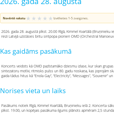
2026. gada 28. augustā
★
★
★
★
★
Novērtē rakstu
Izvēlieties 1-5 zvaigznes.
2026. gada 28. augustā plkst. 20.00 Rīgā, Kimmel Kvartālā (Bruņinieku 
reizi Latvijā uzstāsies britu sintpopa pionieri OMD (Orchestral Manoeuv
Kas gaidāms pasākumā
Koncerts veidots kā OMD pazīstamāko dziesmu izlase, kur skan grupas k
sintezatoru motīvi, ritmisks pulss un 80. gadu noskaņa, kas joprojām skan
gaida tādus hitus kā “Enola Gay”, “Electricity”, “Messages”, “Souvenir” un
Norises vieta un laiks
Pasākums notiek Rīgā, Kimmel Kvartālā, Bruņinieku ielā 2. Koncerta sāk
plkst. 19.00, un kopējais pasākuma ilgums plānots apmēram 2,5 stundas 