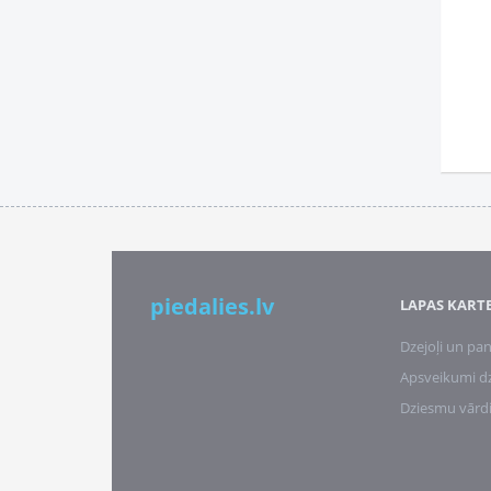
piedalies.lv
LAPAS KART
Dzejoļi un pan
Apsveikumi d
Dziesmu vārd