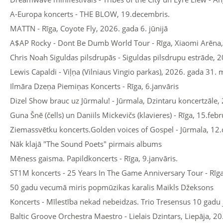
A-Europa koncerts - THE BLOW, 19.decembris.
MATTN - Rīga, Coyote Fly, 2026. gada 6. jūnijā
A$AP Rocky - Dont Be Dumb World Tour - Rīga, Xiaomi Arēna,
Chris Noah Siguldas pilsdrupās - Siguldas pilsdrupu estrāde, 2
Lewis Capaldi - Viļņa (Vilniaus Vingio parkas), 2026. gada 31. 
Ilmāra Dzeņa Piemiņas Koncerts - Rīga, 6.janvāris
Dizel Show brauc uz Jūrmalu! - Jūrmala, Dzintaru koncertzāle, 
Guna Šnē (čells) un Daniils Mickevičs (klavieres) - Rīga, 15.febr
Ziemassvētku koncerts.Golden voices of Gospel - Jūrmala, 12
Nāk klajā "The Sound Poets" pirmais albums
Mēness gaisma. Papildkoncerts - Rīga, 9.janvāris.
ST1M koncerts - 25 Years In The Game Anniversary Tour - Rīg
50 gadu vecumā miris popmūzikas karalis Maikls Džeksons
Koncerts - Mīlestība nekad nebeidzas. Trio Tresensus 10 gadu 
Baltic Groove Orchestra Maestro - Lielais Dzintars, Liepāja, 20