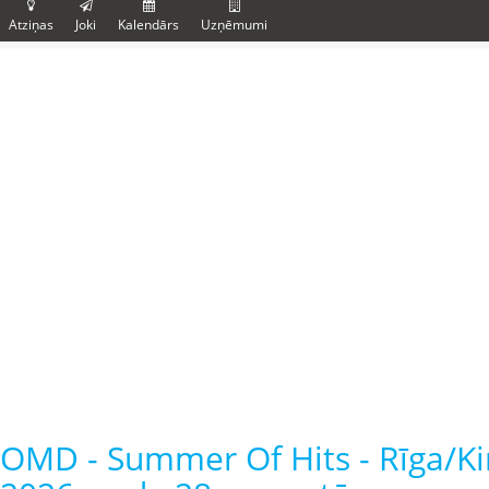
Atziņas
Joki
Kalendārs
Uzņēmumi
OMD - Summer Of Hits - Rīga/Ki