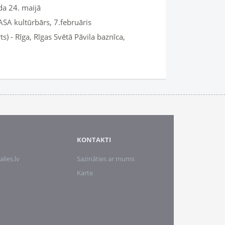
a 24. maijā
ASA kultūrbārs, 7.februāris
) - Rīga, Rīgas Svētā Pāvila baznīca,
KONTAKTI
alies.lv
Sazināties ar mums
Karte