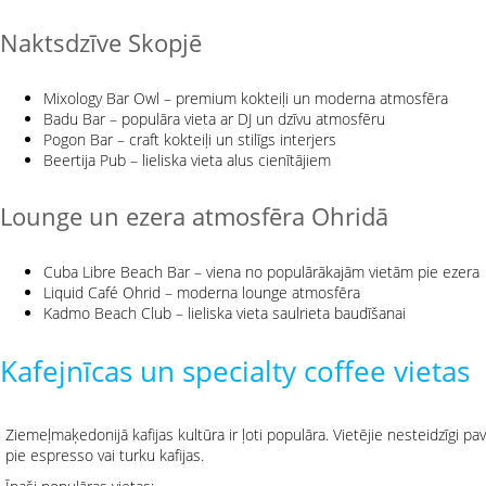
Naktsdzīve Skopjē
Mixology Bar Owl – premium kokteiļi un moderna atmosfēra
Badu Bar – populāra vieta ar DJ un dzīvu atmosfēru
Pogon Bar – craft kokteiļi un stilīgs interjers
Beertija Pub – lieliska vieta alus cienītājiem
Lounge un ezera atmosfēra Ohridā
Cuba Libre Beach Bar – viena no populārākajām vietām pie ezera
Liquid Café Ohrid – moderna lounge atmosfēra
Kadmo Beach Club – lieliska vieta saulrieta baudīšanai
Kafejnīcas un specialty coffee vietas
Ziemeļmaķedonijā kafijas kultūra ir ļoti populāra. Vietējie nesteidzīgi p
pie espresso vai turku kafijas.