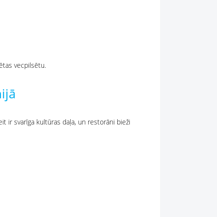
ētas vecpilsētu.
ijā
t ir svarīga kultūras daļa, un restorāni bieži