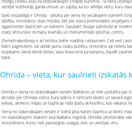
milzīgu cilvēku pūļu kā populārākajos Eiropas kūrortos. Tā vietā ceļotāju
vietējie iedzīvotāji, garda virtuve un sajūta, ka esi atklājis vietu, kuru dau
Īpaši iespaidīga ir Ohrida – pilsēta pie viena no vecākajiem ezeriem Eiro
dzīvību, restorānos skan mūzika, bet pie ezera promenādes iespējams 
izgaismotām baznīcām un kalniem. Savukārt Skopje pārsteidz ar modern
starp vēsturisko osmaņu kvartālu un monumentālo pilsētas centru.
Ziemeļmaķedonija ir arī lieliska izvēle roadtrip ceļojumam. Ceļi ved ca
Katrs pagrieziens var atklāt jaunu skatu punktu, restorānu vai nelielu kaf
iespējams vienā dienā doties laivu braucienā pa kanjonu, baudīt saulri
bārā.
Ohrida – vieta, kur saulrieti izskatās 
Ohrida ir viena no skaistākajām vietām Balkānos un tiek uzskatīta par 
atrodas pie Ohridas ezera, kura ūdens ir neticami dzidrs un vasarā iegūs
ieliņas, akmens mājas un baznīcas rada īpašu atmosfēru, kas vakaros kļū
Viena no slavenākajām vietām ir Svētā Jāņa Kaneo baznīca uz klints malas
no skaistākajiem skatiem visā Balkānu reģionā. Ohridas promenāde vaka
restorāniem, kuros tiek pasniegtas svaigas zivis un vietējais vīns.