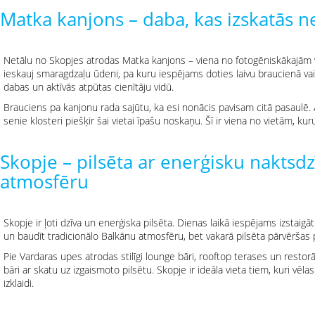
Matka kanjons – daba, kas izskatās n
Netālu no Skopjes atrodas Matka kanjons – viena no fotogēniskākajām v
ieskauj smaragdzaļu ūdeni, pa kuru iespējams doties laivu braucienā vai 
dabas un aktīvās atpūtas cienītāju vidū.
Brauciens pa kanjonu rada sajūtu, ka esi nonācis pavisam citā pasaulē. 
senie klosteri piešķir šai vietai īpašu noskaņu. Šī ir viena no vietām, kur
Skopje – pilsēta ar enerģisku nakts
atmosfēru
Skopje ir ļoti dzīva un enerģiska pilsēta. Dienas laikā iespējams izstaigā
un baudīt tradicionālo Balkānu atmosfēru, bet vakarā pilsēta pārvēršas
Pie Vardaras upes atrodas stilīgi lounge bāri, rooftop terases un restorān
bāri ar skatu uz izgaismoto pilsētu. Skopje ir ideāla vieta tiem, kuri vēl
izklaidi.