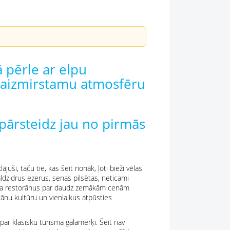
 pērle ar elpu
eaizmirstamu atmosfēru
pārsteidz jau no pirmās
uši, taču tie, kas šeit nonāk, ļoti bieži vēlas
āldzidrus ezerus, senas pilsētas, neticami
ksusa restorānus par daudz zemākām cenām
ānu kultūru un vienlaikus atpūsties
par klasisku tūrisma galamērķi. Šeit nav