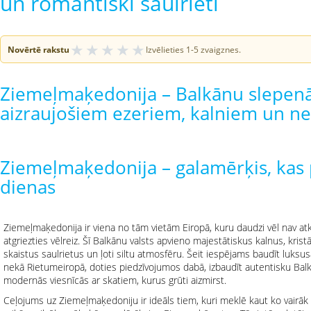
un romantiski saulrieti
★
★
★
★
★
Novērtē rakstu
Izvēlieties 1-5 zvaigznes.
Ziemeļmaķedonija – Balkānu slepenā
aizraujošiem ezeriem, kalniem un n
Ziemeļmaķedonija – galamērķis, kas 
dienas
Ziemeļmaķedonija ir viena no tām vietām Eiropā, kuru daudzi vēl nav atklāj
atgriezties vēlreiz. Šī Balkānu valsts apvieno majestātiskus kalnus, krist
skaistus saulrietus un ļoti siltu atmosfēru. Šeit iespējams baudīt lu
nekā Rietumeiropā, doties piedzīvojumos dabā, izbaudīt autentisku Balk
modernās viesnīcās ar skatiem, kurus grūti aizmirst.
Ceļojums uz Ziemeļmaķedoniju ir ideāls tiem, kuri meklē kaut ko vairāk 