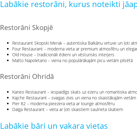
Labākie restorāni, kurus noteikti jā
Restorāni Skopjē
Restaurant Skopski Merak – autentiska Balkānu virtuve un ļoti at
Four Restaurant – moderna vieta ar premium atmosfēru un eleg
Old House – tradicionāli ēdieni un vēsturisks interjers
Matto Napoletano – viena no populārākajām picu vietām pilsētā
Restorāni Ohridā
Kaneo Restaurant – iespaidīgs skats uz ezeru un romantiska atm
Kajche Restaurant – svaigas zivis un viena no skaistākajām vietā
Pier 82 – moderna pieezera vieta ar lounge atmosfēru
Dalga Restaurant – vieta ar ļoti skaistiem saulrieta skatiem
Labākie bāri un vakara vietas