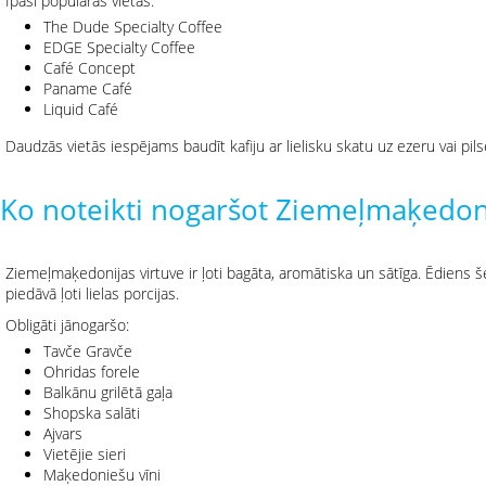
Īpaši populāras vietas:
The Dude Specialty Coffee
EDGE Specialty Coffee
Café Concept
Paname Café
Liquid Café
Daudzās vietās iespējams baudīt kafiju ar lielisku skatu uz ezeru vai pils
Ko noteikti nogaršot Ziemeļmaķedon
Ziemeļmaķedonijas virtuve ir ļoti bagāta, aromātiska un sātīga. Ēdiens šei
piedāvā ļoti lielas porcijas.
Obligāti jānogaršo:
Tavče Gravče
Ohridas forele
Balkānu grilētā gaļa
Shopska salāti
Ajvars
Vietējie sieri
Maķedoniešu vīni