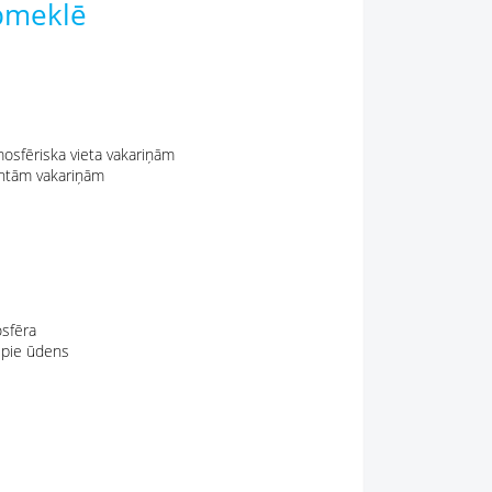
apmeklē
mosfēriska vieta vakariņām
antām vakariņām
osfēra
m pie ūdens