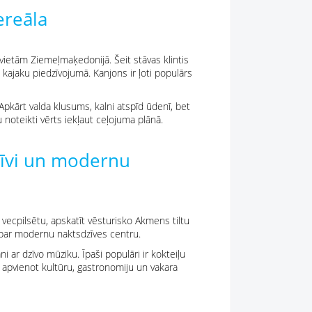
ereāla
ietām Ziemeļmaķedonijā. Šeit stāvas klintis
kajaku piedzīvojumā. Kanjons ir ļoti populārs
Apkārt valda klusums, kalni atspīd ūdenī, bet
u noteikti vērts iekļaut ceļojuma plānā.
dzīvi un modernu
t vecpilsētu, apskatīt vēsturisko Akmens tiltu
 par modernu naktsdzīves centru.
i ar dzīvo mūziku. Īpaši populāri ir kokteiļu
as apvienot kultūru, gastronomiju un vakara