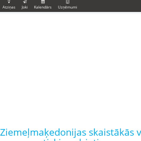
Atziņas
Joki
Kalendārs
Uzņēmumi
Ziemeļmaķedonijas skaistākās vie