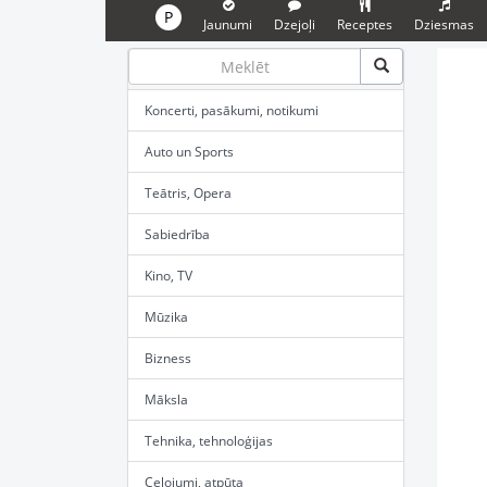
P
Jaunumi
Dzejoļi
Receptes
Dziesmas
Koncerti, pasākumi, notikumi
Auto un Sports
Teātris, Opera
Sabiedrība
Kino, TV
Mūzika
Bizness
Māksla
Tehnika, tehnoloģijas
Ceļojumi, atpūta