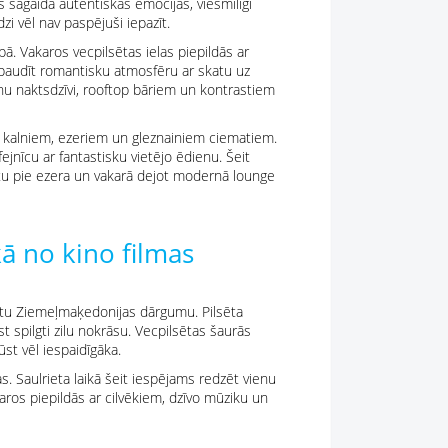
s sagaida autentiskas emocijas, viesmīlīgi
dzi vēl nav paspējuši iepazīt.
pā. Vakaros vecpilsētas ielas piepildās ar
baudīt romantisku atmosfēru ar skatu uz
u naktsdzīvi, rooftop bāriem un kontrastiem
uri kalniem, ezeriem un gleznainiem ciematiem.
ejnīcu ar fantastisku vietējo ēdienu. Šeit
etu pie ezera un vakarā dejot modernā lounge
kā no kino filmas
īstu Ziemeļmaķedonijas dārgumu. Pilsēta
t spilgti zilu nokrāsu. Vecpilsētas šaurās
st vēl iespaidīgāka.
. Saulrieta laikā šeit iespējams redzēt vienu
ros piepildās ar cilvēkiem, dzīvo mūziku un