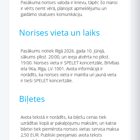
Pasākuma norises valoda ir krievu, tāpēc šo niansi
ir vērts ņemt vērā, plānojot apmeklējumu un
gaidāmo skatuves komunikāciju.
Norises vieta un laiks
Pasākums notiek Rīgā 2026. gada 10. jūnijā,
sākums plkst. 20:00, un ieeja atvērta no plkst.
19:00. Norises vieta ir SPELET koncertzāle, Brīvības
iela 96a, Rīga, LV-1001. Avota informācijā ir
norādīts, ka norises vieta ir mainīta un jaunā vieta
ir tieši SPELET koncertzāle.
Biļetes
Avota tekstā ir norādīts, ka biļešu cenas tiek
uzrādītas kopā ar pakalpojumu maksām, un katrai
biļetei tiek piemērota norises vietas servisa maksa
2,50 EUR. Publiski pieejamais avota teksts