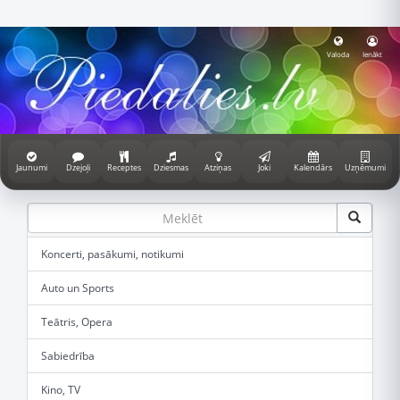
Valoda
Ienākt
Jaunumi
Dzejoļi
Receptes
Dziesmas
Atziņas
Joki
Kalendārs
Uzņēmumi
Koncerti, pasākumi, notikumi
Auto un Sports
Teātris, Opera
Sabiedrība
Kino, TV