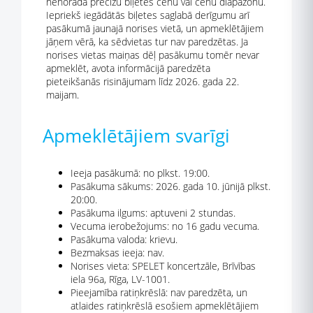
nenorāda precīzu biļetes cenu vai cenu diapazonu.
Iepriekš iegādātās biļetes saglabā derīgumu arī
pasākumā jaunajā norises vietā, un apmeklētājiem
jāņem vērā, ka sēdvietas tur nav paredzētas. Ja
norises vietas maiņas dēļ pasākumu tomēr nevar
apmeklēt, avota informācijā paredzēta
pieteikšanās risinājumam līdz 2026. gada 22.
maijam.
Apmeklētājiem svarīgi
Ieeja pasākumā: no plkst. 19:00.
Pasākuma sākums: 2026. gada 10. jūnijā plkst.
20:00.
Pasākuma ilgums: aptuveni 2 stundas.
Vecuma ierobežojums: no 16 gadu vecuma.
Pasākuma valoda: krievu.
Bezmaksas ieeja: nav.
Norises vieta: SPELET koncertzāle, Brīvības
iela 96a, Rīga, LV-1001.
Pieejamība ratiņkrēslā: nav paredzēta, un
atlaides ratiņkrēslā esošiem apmeklētājiem