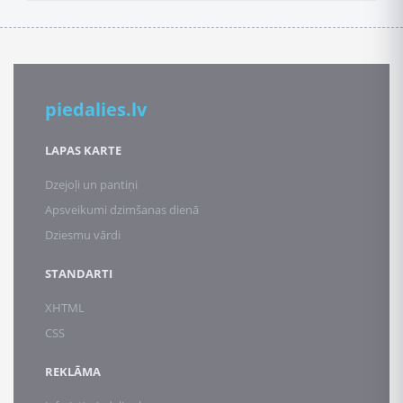
piedalies.lv
LAPAS KARTE
Dzejoļi un pantiņi
Apsveikumi dzimšanas dienā
Dziesmu vārdi
STANDARTI
XHTML
CSS
REKLĀMA