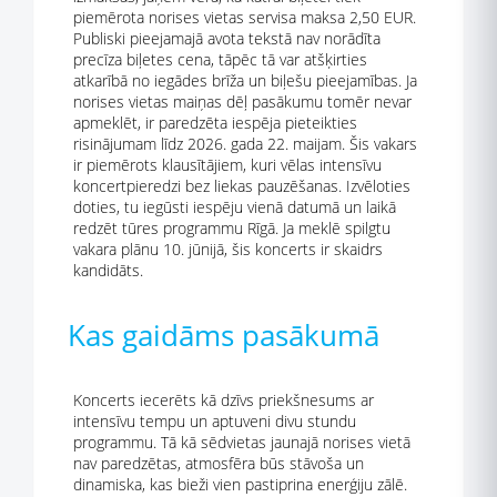
piemērota norises vietas servisa maksa 2,50 EUR.
Publiski pieejamajā avota tekstā nav norādīta
precīza biļetes cena, tāpēc tā var atšķirties
atkarībā no iegādes brīža un biļešu pieejamības. Ja
norises vietas maiņas dēļ pasākumu tomēr nevar
apmeklēt, ir paredzēta iespēja pieteikties
risinājumam līdz 2026. gada 22. maijam. Šis vakars
ir piemērots klausītājiem, kuri vēlas intensīvu
koncertpieredzi bez liekas pauzēšanas. Izvēloties
doties, tu iegūsti iespēju vienā datumā un laikā
redzēt tūres programmu Rīgā. Ja meklē spilgtu
vakara plānu 10. jūnijā, šis koncerts ir skaidrs
kandidāts.
Kas gaidāms pasākumā
Koncerts iecerēts kā dzīvs priekšnesums ar
intensīvu tempu un aptuveni divu stundu
programmu. Tā kā sēdvietas jaunajā norises vietā
nav paredzētas, atmosfēra būs stāvoša un
dinamiska, kas bieži vien pastiprina enerģiju zālē.