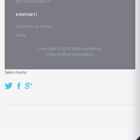
info (at) piedalies.lv
KONTAKTI
Sazināties ar mums
Karte
Copyright © 2005-2026 piedalies.lv.
Visas tiesības aizsargātas.
Seko mums