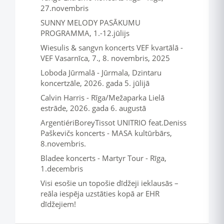
27.novembris
SUNNY MELODY PASĀKUMU
PROGRAMMA, 1.-12.jūlijs
Wiesulis & sangvn koncerts VEF kvartālā -
VEF Vasarnīca, 7., 8. novembris, 2025
Loboda Jūrmalā - Jūrmala, Dzintaru
koncertzāle, 2026. gada 5. jūlijā
Calvin Harris - Rīga/Mežaparka Lielā
estrāde, 2026. gada 6. augustā
ArgentiériBoreyTissot UNITRIO feat.Deniss
Paškevičs koncerts - MASA kultūrbārs,
8.novembris.
Bladee koncerts - Martyr Tour - Rīga,
1.decembris
Visi esošie un topošie dīdžeji ieklausās –
reāla iespēja uzstāties kopā ar EHR
dīdžejiem!