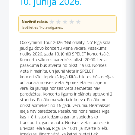
10. jūnijā 2026.
★
★
★
★
★
Novērtē rakstu
Izvēlieties 1-5 zvaigznes.
Oxxxymiron Tour 2026 'Nationality: No' Rīgā sola
jaudīgu dzīvo koncertu vienā vakarā. Pasākums
notiks 2026. gada 10. jūnijā SPELET koncertzālē.
Koncerta sākums paredzēts plkst. 20:00. Ieeja
pasākumā būs atvērta no plkst. 19:00. Norises
vieta ir mainīta, un jaunā vieta ir SPELET
koncertzāle. Iepriekš iegādātās biļetes būs derīgas
arī jaunajā norises vietā. Apmeklētājiem jāņem
vērā, ka jaunajā norises vietā sēdvietas nav
paredzētas. Koncerta ilgums ir plānots aptuveni 2
stundas. Pasākuma valoda ir krievu. Pasākumu
drīkst apmeklēt no 16 gadu vecuma. Bezmaksas
ieeja nav paredzēta. Pasākums norisināsies Rīgā,
kas ir ērti sasniedzama gan ar sabiedrisko
transportu, gan ar auto. Norises vietas adrese ir
Brīvības iela 96a, Rīga, LV-1001. Ja izvērtē biļešu
izmaksas, jāņem vērā, ka katrai biļetei tiek