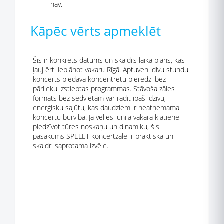
nav.
Kāpēc vērts apmeklēt
Šis ir konkrēts datums un skaidrs laika plāns, kas
ļauj ērti ieplānot vakaru Rīgā. Aptuveni divu stundu
koncerts piedāvā koncentrētu pieredzi bez
pārlieku izstieptas programmas. Stāvoša zāles
formāts bez sēdvietām var radīt īpaši dzīvu,
enerģisku sajūtu, kas daudziem ir neatņemama
koncertu burvība. Ja vēlies jūnija vakarā klātienē
piedzīvot tūres noskaņu un dinamiku, šis
pasākums SPELET koncertzālē ir praktiska un
skaidri saprotama izvēle.