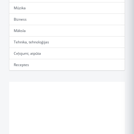
Mūzika
Bizness
Māksla
Tehnika, tehnoloģijas
Ceļojumi, atpūta
Receptes