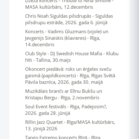
Džeza koncerts - Tribute to Nina Simone -
MASA kultūrbārs, 12.decembris
Chris Noah Siguldas pilsdrupās - Siguldas
pilsdrupu estrāde, 2026. gada 6. jūnijā
Koncerts - Vadims Gluzmans (vijole) un
Jevgenijs Sinaiskis (klavieres) - Rīga,
14.decembris
Club Style - DJ Swedish House Mafia - Klubu
hīti - Tallina, 30.maijs
Okoncert piedāvā: roks un ērģeles sveču
gaismā (papildkoncerts) - Rīga, Rīgas Svētā
Pāvila baznīca, 2026. gada 30. maijā
Muzikālais brančs ar Elīnu Bukšu un
Kristapu Bergu - Rīga, 2.novembris
Soul Event festivāls - Rīga, Padejosim?,
2026. gada 28. jūnijā
Rillin Jazz Quartet - Rīga/MASA kultūrbārs,
13. jūnijā 2026
Tango Extremo koncerts Rīgā - Rīga,