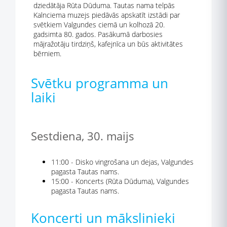
dziedātāja Rūta Dūduma. Tautas nama telpās
Kalnciema muzejs piedāvās apskatīt izstādi par
svētkiem Valgundes ciemā un kolhozā 20.
gadsimta 80. gados. Pasākumā darbosies
mājražotāju tirdziņš, kafejnīca un būs aktivitātes
bērniem.
Svētku programma un
laiki
Sestdiena, 30. maijs
11:00 - Disko vingrošana un dejas, Valgundes
pagasta Tautas nams.
15:00 - Koncerts (Rūta Dūduma), Valgundes
pagasta Tautas nams.
Koncerti un mākslinieki