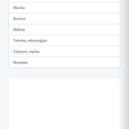
Mūzika
Bizness
Māksla
Tehnika, tehnoloģijas
Ceļojumi, atpūta
Receptes