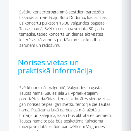
Svētku koncertprogrammā sestdien paredzēta
tikšanās ar dziedātāju Rūtu Dūdumu, kas aicinās
uz koncertu pulksten 15:00 Valgundes pagasta
Tautas namā. Svētku noskaņa veidota 80. gadu
tematikā, tāpēc koncerts un dienas aktivitātes
iecerētas kā vienots piedzīvojums ar kustību,
sarunām un radošumu.
Norises vietas un
praktiskā informācija
Svētki norisinās Valgundē, Valgundes pagasta
Tautas namā (Saules iela 2). Apmeklētājiem
paredzētas dažādas dienas aktivitātes vienuviet —
gan norises telpās, gan svētku teritorijā pie Tautas
nama. Pasākuma laikā darbosies mājražotāju
tirdziņš un kafejnīca, kā arī būs aktivitātes bērniem.
Tautas nama telpās būs apskatāma Kalnciema
muzeja veidotā izstāde par svētkiem Valgundes