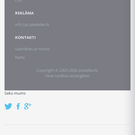
CSS
REKLĀMA
info (at) piedalies.lv
KONTAKTI
Sazināties ar mums
Karte
Copyright © 2005-2026 piedalies.lv.
Visas tiesības aizsargātas.
Seko mums