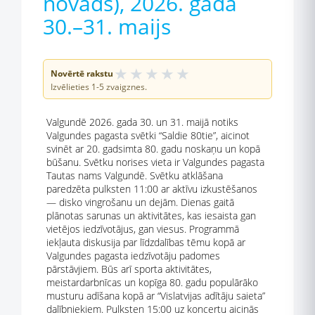
novads), 2026. gada
30.–31. maijs
★
★
★
★
★
Novērtē rakstu
Izvēlieties 1-5 zvaigznes.
Valgundē 2026. gada 30. un 31. maijā notiks
Valgundes pagasta svētki “Saldie 80tie”, aicinot
svinēt ar 20. gadsimta 80. gadu noskaņu un kopā
būšanu. Svētku norises vieta ir Valgundes pagasta
Tautas nams Valgundē. Svētku atklāšana
paredzēta pulksten 11:00 ar aktīvu izkustēšanos
— disko vingrošanu un dejām. Dienas gaitā
plānotas sarunas un aktivitātes, kas iesaista gan
vietējos iedzīvotājus, gan viesus. Programmā
iekļauta diskusija par līdzdalības tēmu kopā ar
Valgundes pagasta iedzīvotāju padomes
pārstāvjiem. Būs arī sporta aktivitātes,
meistardarbnīcas un kopīga 80. gadu populārāko
musturu adīšana kopā ar “Vislatvijas adītāju saieta”
dalībniekiem. Pulksten 15:00 uz koncertu aicinās