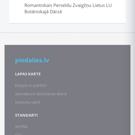
Romantiskais Perseīdu Zvaigžņu Lietus LU
Botāniskajā Dārzā
piedalies.lv
LAPAS KARTE
Dzejoļi un pantiņi
Apsveikumi dzimšanas dienā
Dziesmu vārdi
STANDARTI
XHTML