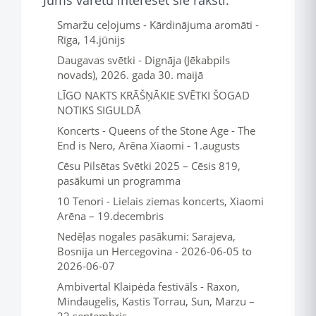
Jums varētu interesēt šie raksti:
Smaržu ceļojums - Kārdinājuma aromāti -
Rīga, 14.jūnijs
Daugavas svētki - Dignāja (Jēkabpils
novads), 2026. gada 30. maijā
LĪGO NAKTS KRĀŠŅĀKIE SVĒTKI ŠOGAD
NOTIKS SIGULDĀ
Koncerts - Queens of the Stone Age - The
End is Nero, Arēna Xiaomi - 1.augusts
Cēsu Pilsētas Svētki 2025 – Cēsis 819,
pasākumi un programma
10 Tenori - Lielais ziemas koncerts, Xiaomi
Arēna – 19.decembris
Nedēļas nogales pasākumi: Sarajeva,
Bosnija un Hercegovina - 2026-06-05 to
2026-06-07
Ambivertal Klaipėda festivāls - Raxon,
Mindaugelis, Kastis Torrau, Sun, Marzu –