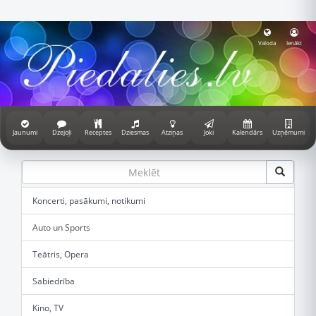
Valoda
Ienākt
Jaunumi
Dzejoļi
Receptes
Dziesmas
Atziņas
Joki
Kalendārs
Uzņēmumi
Koncerti, pasākumi, notikumi
Auto un Sports
Teātris, Opera
Sabiedrība
Kino, TV