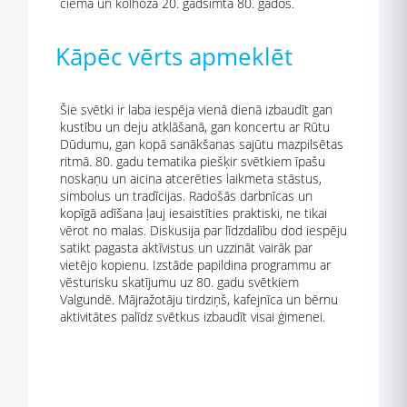
ciemā un kolhozā 20. gadsimta 80. gados.
Kāpēc vērts apmeklēt
Šie svētki ir laba iespēja vienā dienā izbaudīt gan
kustību un deju atklāšanā, gan koncertu ar Rūtu
Dūdumu, gan kopā sanākšanas sajūtu mazpilsētas
ritmā. 80. gadu tematika piešķir svētkiem īpašu
noskaņu un aicina atcerēties laikmeta stāstus,
simbolus un tradīcijas. Radošās darbnīcas un
kopīgā adīšana ļauj iesaistīties praktiski, ne tikai
vērot no malas. Diskusija par līdzdalību dod iespēju
satikt pagasta aktīvistus un uzzināt vairāk par
vietējo kopienu. Izstāde papildina programmu ar
vēsturisku skatījumu uz 80. gadu svētkiem
Valgundē. Mājražotāju tirdziņš, kafejnīca un bērnu
aktivitātes palīdz svētkus izbaudīt visai ģimenei.