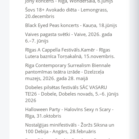
Jony koncerts - Rīga, Wondersala, 6.jūnijs
Šovs 18+ Avokado diēta - Lemongrass,
20.decembris
Black Eyed Peas koncerts - Kauņa, 18.jūnijs
Vaives pagasta svētki - Vaive, 2026. gada
6.–7. jūnijs
Rīgas A Cappella Festivāls.Kamēr - Rīgas
Lutera baznīca Torņakalnā, 15.novembris.
Riga Contemporary Surrealism Biennale
pantomīmas teātra izrāde - Dzelzceļa
muzejs, 2026. gada 28. maijā
Dobeles pilsētas festivāls SĀC VASARU
TE!26 - Dobele, Dobeles novads, 5.–6. jūnijs
2026
Halloween Party - Halovīns Sexy n Scary -
Rīga, 31.oktobris
Nostalģijas minifestivāls - Žoržs Siksna un
100 Debija - Angārs, 28.februāris