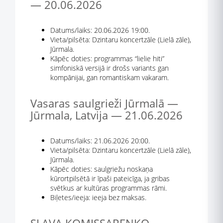
— 20.06.2026
Datums/laiks: 20.06.2026 19:00.
Vieta/pilsēta: Dzintaru koncertzāle (Lielā zāle),
Jūrmala.
Kāpēc doties: programmas “lielie hiti”
simfoniskā versijā ir drošs variants gan
kompānijai, gan romantiskam vakaram.
Vasaras saulgrieži Jūrmalā —
Jūrmala, Latvija — 21.06.2026
Datums/laiks: 21.06.2026 20:00.
Vieta/pilsēta: Dzintaru koncertzāle (Lielā zāle),
Jūrmala.
Kāpēc doties: saulgriežu noskaņa
kūrortpilsētā ir īpaši pateicīga, ja gribas
svētkus ar kultūras programmas rāmi.
Biļetes/ieeja: ieeja bez maksas.