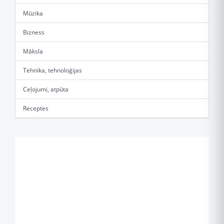
Mūzika
Bizness
Māksla
Tehnika, tehnoloģijas
Ceļojumi, atpūta
Receptes