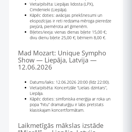
Vieta/pilsēta: Liepājas lidosta (LPX),
Cimdenieki (Liepāja).
Kāpēc doties: aviācijas priekšnesumi un
ekspozīcijas ir reti redzama mēroga pieredze
piejūrā, piemērota arī ģimenēm.
Biļetes/ieeja: vienas dienas biļete 15,00 €;
divu dienu biļete 25,00 €; bērniem 8,00 €.
Mad Mozart: Unique Sympho
Show — Liepāja, Latvija —
12.06.2026
Datums/laiks: 12.06.2026 20:00 (līdz 22:00).
Vieta/pilsēta: Koncertzāle “Lielais dzintars”,
Liepāja.
Kāpēc doties: simfoniska enerģija ar roka un
popa “hitu” dramaturģiju ir labs pretstats
klasiskajam koncertformātam.
Laikmetīgās mākslas izstāde