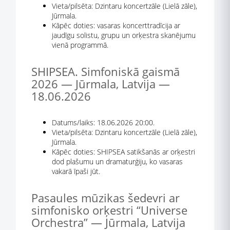
Vieta/pilsēta: Dzintaru koncertzāle (Lielā zāle),
Jūrmala.
Kāpēc doties: vasaras koncerttradīcija ar
jaudīgu solistu, grupu un orķestra skanējumu
vienā programmā.
SHIPSEA. Simfoniskā gaismā
2026 — Jūrmala, Latvija —
18.06.2026
Datums/laiks: 18.06.2026 20:00.
Vieta/pilsēta: Dzintaru koncertzāle (Lielā zāle),
Jūrmala.
Kāpēc doties: SHIPSEA satikšanās ar orķestri
dod plašumu un dramaturģiju, ko vasaras
vakarā īpaši jūt.
Pasaules mūzikas šedevri ar
simfonisko orķestri “Universe
Orchestra” — Jūrmala, Latvija