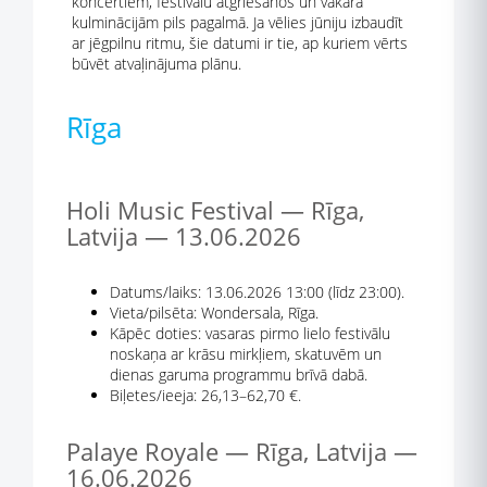
koncertiem, festivālu atgriešanos un vakara
kulminācijām pils pagalmā. Ja vēlies jūniju izbaudīt
ar jēgpilnu ritmu, šie datumi ir tie, ap kuriem vērts
būvēt atvaļinājuma plānu.
Rīga
Holi Music Festival — Rīga,
Latvija — 13.06.2026
Datums/laiks: 13.06.2026 13:00 (līdz 23:00).
Vieta/pilsēta: Wondersala, Rīga.
Kāpēc doties: vasaras pirmo lielo festivālu
noskaņa ar krāsu mirkļiem, skatuvēm un
dienas garuma programmu brīvā dabā.
Biļetes/ieeja: 26,13–62,70 €.
Palaye Royale — Rīga, Latvija —
16.06.2026