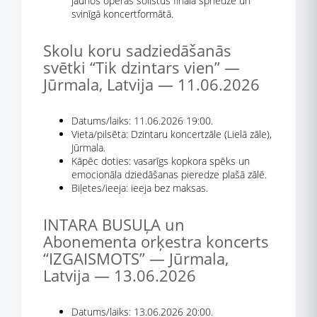
jaunos operas solistus fināla spriedzē un
svinīgā koncertformātā.
Skolu koru sadziedāšanās
svētki “Tik dzintars vien” —
Jūrmala, Latvija — 11.06.2026
Datums/laiks: 11.06.2026 19:00.
Vieta/pilsēta: Dzintaru koncertzāle (Lielā zāle),
Jūrmala.
Kāpēc doties: vasarīgs kopkora spēks un
emocionāla dziedāšanas pieredze plašā zālē.
Biļetes/ieeja: ieeja bez maksas.
INTARA BUSUĻA un
Abonementa orķestra koncerts
“IZGAISMOTS” — Jūrmala,
Latvija — 13.06.2026
Datums/laiks: 13.06.2026 20:00.