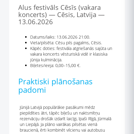
Alus festivāls Cēsīs (vakara
koncerts) — Cēsis, Latvija —
13.06.2026
Datums/laiks: 13.06.2026 21:00.
Vieta/pilsēta: Cēsu pils pagalms, Cēsis.
Kāpēc doties: festivāla atgriešanās sajūta un
vakara koncerts vēsturiskā vidē ir klasiska
jūnija kulminācija.
Biļetes/ieeja: 0,00–15,00 €.
Praktiski plānošanas
padomi
Jūnijā Latvijā populārākie pasākumi mēdz
piepildīties ātri, tāpēc biļešu un naktsmītņu
rezervāciju drošāk izdarīt laicīgi, īpaši Rīgā, Jūrmalā
un Liepājā. Ja plāno vairākas pilsētas vienā
braucienā, ērti kombinēt vilcienu vai autobusu