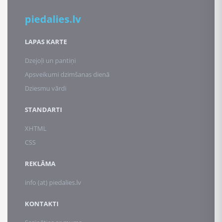
piedalies.lv
LAPAS KARTE
Dzejoļi un pantiņi
Apsveikumi dzimšanas dienā
Dziesmu vārdi
STANDARTI
XHTML
CSS
REKLĀMA
info (at) piedalies.lv
KONTAKTI