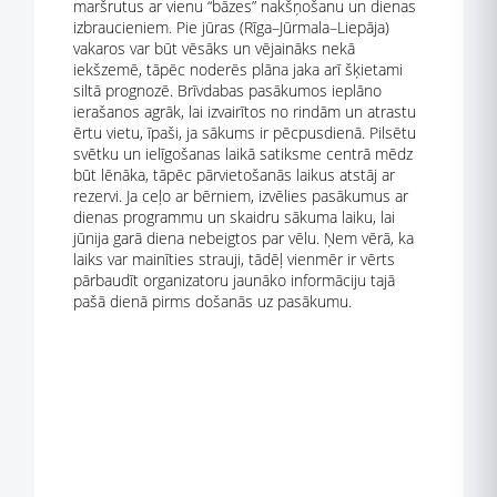
maršrutus ar vienu “bāzes” nakšņošanu un dienas
izbraucieniem. Pie jūras (Rīga–Jūrmala–Liepāja)
vakaros var būt vēsāks un vējaināks nekā
iekšzemē, tāpēc noderēs plāna jaka arī šķietami
siltā prognozē. Brīvdabas pasākumos ieplāno
ierašanos agrāk, lai izvairītos no rindām un atrastu
ērtu vietu, īpaši, ja sākums ir pēcpusdienā. Pilsētu
svētku un ielīgošanas laikā satiksme centrā mēdz
būt lēnāka, tāpēc pārvietošanās laikus atstāj ar
rezervi. Ja ceļo ar bērniem, izvēlies pasākumus ar
dienas programmu un skaidru sākuma laiku, lai
jūnija garā diena nebeigtos par vēlu. Ņem vērā, ka
laiks var mainīties strauji, tādēļ vienmēr ir vērts
pārbaudīt organizatoru jaunāko informāciju tajā
pašā dienā pirms došanās uz pasākumu.