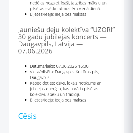
nedēļas nogalei, īpaši, ja gribas mākslu un
pilsētas svētku atmosfēru vienā dienā.
Biļetes/ieeja: ieeja bez maksas.
Jauniešu deju kolektīva “UZORI”
30 gadu jubilejas koncerts —
Daugavpils, Latvija —
07.06.2026
Datums/laiks: 07.06.2026 16:00.
Vieta/pilsēta: Daugavpils Kultūras pils,
Daugavpils.
Kāpēc doties: dzīvs, lokāls notikums ar
jubilejas enerģiju, kas parāda pilsētas
kolektīvu spēku un tradīciju.
Biļetes/ieeja: ieeja bez maksas.
Cēsis