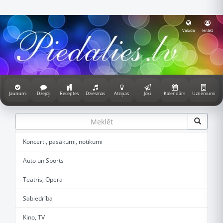
Valoda
Ienākt
Jaunumi
Dzejoļi
Receptes
Dziesmas
Atziņas
Joki
Kalendārs
Uzņēmumi
Koncerti, pasākumi, notikumi
Auto un Sports
Teātris, Opera
Sabiedrība
Kino, TV