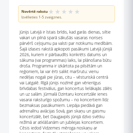
★
★
★
★
★
Novērtē rakstu
Izvēlieties 1-5 zvaigznes.
Jūnijs Latvijā ir īstais brīdis, kad garās dienas, siltie
vakari un pilnā sparā sākušās vasaras norises
pārvērš ceļojumu pa valsti par notikumu medībām.
Šajā izlases rakstā apkopoti pasākumi Latvijā jūnijā
2026, kuriem ir pārbaudīts konkrēts datums un
sākuma (vai programmas) laiks, lai plānošana būtu
droša. Programma ir izkārtota pa pilsētām un
reģioniem, lai var ērti salikt maršrutu: vienu
nedēļas nogali pie jūras, citu – vēsturiskā centrā
vai Latgalē. Rīgā jūnijs nozīmē gan vērienīgus
brīvdabas festivālus, gan koncertus lielākajās zālēs
un uz salām. Jūrmalā Dzintaru koncertzāle ienes
vasarai raksturīgo spožumu – no koncertiem līdz
bezmaksas pasākumiem. Liepāja piedāvā gan
adrenalīnu aviācijas šovā, gan skaņu un gaismu
koncertzālē, bet Daugavpils jūnijā dzīvo svētku
režīmā ar atklāšanām un jubilejas koncertiem.
Cēsis iedod Vidzemes mēroga noskaņu ar