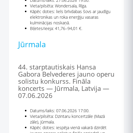
Datums/laiks: 27.06.2026 19:00.
Vieta/pilsēta: Wondersala, Rīga.
Kāpēc doties: liels brīvdabas šovs ar jaudīgu
elektronikas un roka enerģiju vasaras
kulminācijas noskaņā.
Biļetes/ieeja: 41,76–94,01 €.
Jūrmala
44. starptautiskais Hansa
Gabora Belvederes jauno operu
solistu konkurss. Fināla
koncerts — Jūrmala, Latvija —
07.06.2026
Datums/laiks: 07.06.2026 17:00.
Vieta/pilsēta: Dzintaru koncertzāle (Mazā
zāle), Jūrmala.
Kāpēc doties: iespēja vienā vakarā dzirdēt