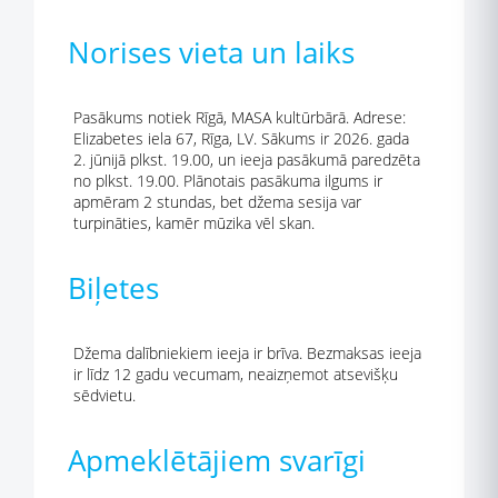
Norises vieta un laiks
Pasākums notiek Rīgā, MASA kultūrbārā. Adrese:
Elizabetes iela 67, Rīga, LV. Sākums ir 2026. gada
2. jūnijā plkst. 19.00, un ieeja pasākumā paredzēta
no plkst. 19.00. Plānotais pasākuma ilgums ir
apmēram 2 stundas, bet džema sesija var
turpināties, kamēr mūzika vēl skan.
Biļetes
Džema dalībniekiem ieeja ir brīva. Bezmaksas ieeja
ir līdz 12 gadu vecumam, neaizņemot atsevišķu
sēdvietu.
Apmeklētājiem svarīgi