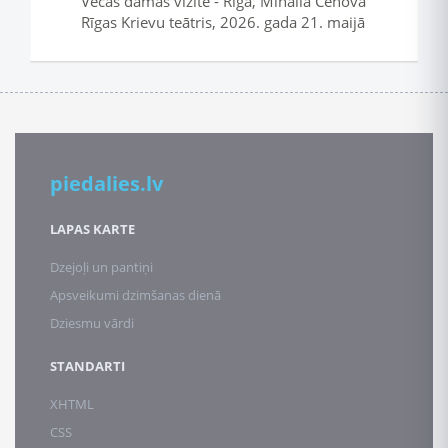
Vecās dāmas vizīte - Rīga, Mihaila Čehova
Rīgas Krievu teātris, 2026. gada 21. maijā
piedalies.lv
LAPAS KARTE
Dzejoļi un pantiņi
Apsveikumi dzimšanas dienā
Dziesmu vārdi
STANDARTI
XHTML
CSS