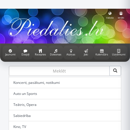
Valoda
Ienākt
Jaunumi
Dzejoļi
Receptes
Dziesmas
Atziņas
Joki
Kalendārs
Uzņēmumi
Koncerti, pasākumi, notikumi
Auto un Sports
Teātris, Opera
Sabiedrība
Kino, TV