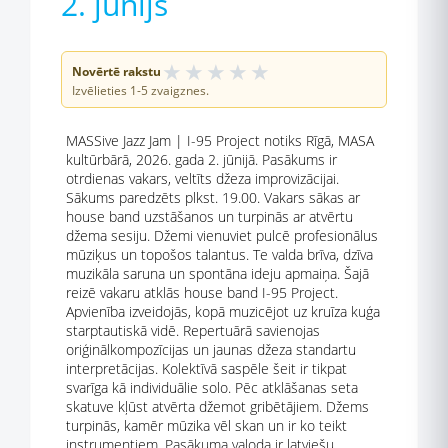
2. jūnijs
★
★
★
★
★
Novērtē rakstu
Izvēlieties 1-5 zvaigznes.
MASSive Jazz Jam | I-95 Project notiks Rīgā, MASA
kultūrbārā, 2026. gada 2. jūnijā. Pasākums ir
otrdienas vakars, veltīts džeza improvizācijai.
Sākums paredzēts plkst. 19.00. Vakars sākas ar
house band uzstāšanos un turpinās ar atvērtu
džema sesiju. Džemi vienuviet pulcē profesionālus
mūziķus un topošos talantus. Te valda brīva, dzīva
muzikāla saruna un spontāna ideju apmaiņa. Šajā
reizē vakaru atklās house band I-95 Project.
Apvienība izveidojās, kopā muzicējot uz kruīza kuģa
starptautiskā vidē. Repertuārā savienojas
oriģinālkompozīcijas un jaunas džeza standartu
interpretācijas. Kolektīvā saspēle šeit ir tikpat
svarīga kā individuālie solo. Pēc atklāšanas seta
skatuve kļūst atvērta džemot gribētājiem. Džems
turpinās, kamēr mūzika vēl skan un ir ko teikt
instrumentiem. Pasākuma valoda ir latviešu.