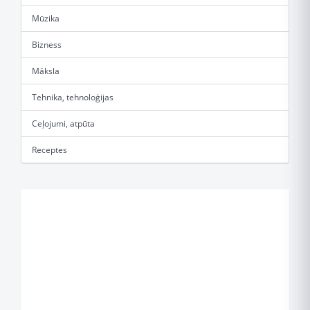
Mūzika
Bizness
Māksla
Tehnika, tehnoloģijas
Ceļojumi, atpūta
Receptes