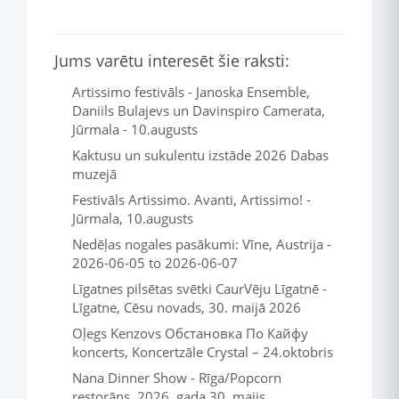
Jums varētu interesēt šie raksti:
Artissimo festivāls - Janoska Ensemble,
Daniils Bulajevs un Davinspiro Camerata,
Jūrmala - 10.augusts
Kaktusu un sukulentu izstāde 2026 Dabas
muzejā
Festivāls Artissimo. Avanti, Artissimo! -
Jūrmala, 10.augusts
Nedēļas nogales pasākumi: Vīne, Austrija -
2026-06-05 to 2026-06-07
Līgatnes pilsētas svētki CaurVēju Līgatnē -
Līgatne, Cēsu novads, 30. maijā 2026
Oļegs Kenzovs Обстановка По Кайфу
koncerts, Koncertzāle Crystal – 24.oktobris
Nana Dinner Show - Rīga/Popcorn
restorāns, 2026. gada 30. maijs