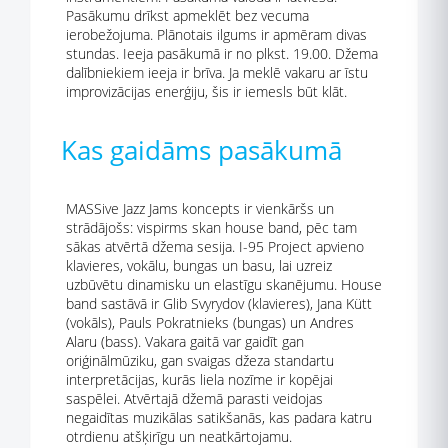
Pasākumu drīkst apmeklēt bez vecuma
ierobežojuma. Plānotais ilgums ir apmēram divas
stundas. Ieeja pasākumā ir no plkst. 19.00. Džema
dalībniekiem ieeja ir brīva. Ja meklē vakaru ar īstu
improvizācijas enerģiju, šis ir iemesls būt klāt.
Kas gaidāms pasākumā
MASSive Jazz Jams koncepts ir vienkāršs un
strādājošs: vispirms skan house band, pēc tam
sākas atvērtā džema sesija. I-95 Project apvieno
klavieres, vokālu, bungas un basu, lai uzreiz
uzbūvētu dinamisku un elastīgu skanējumu. House
band sastāvā ir Glib Svyrydov (klavieres), Jana Kütt
(vokāls), Pauls Pokratnieks (bungas) un Andres
Alaru (bass). Vakara gaitā var gaidīt gan
oriģinālmūziku, gan svaigas džeza standartu
interpretācijas, kurās liela nozīme ir kopējai
saspēlei. Atvērtajā džemā parasti veidojas
negaidītas muzikālas satikšanās, kas padara katru
otrdienu atšķirīgu un neatkārtojamu.