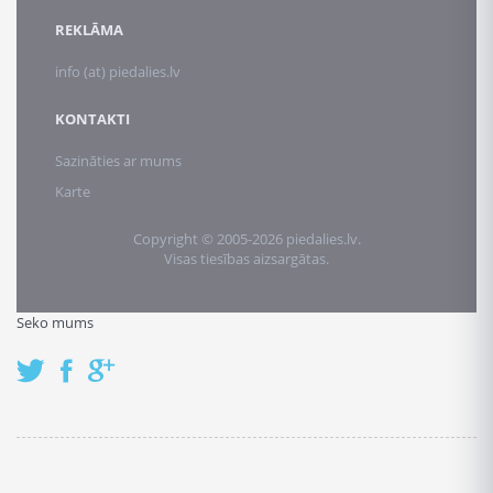
REKLĀMA
info (at) piedalies.lv
KONTAKTI
Sazināties ar mums
Karte
Copyright © 2005-2026 piedalies.lv.
Visas tiesības aizsargātas.
Seko mums