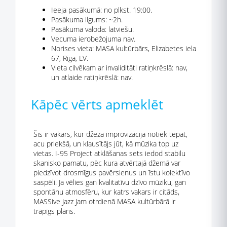
Ieeja pasākumā: no plkst. 19:00.
Pasākuma ilgums: ~2h.
Pasākuma valoda: latviešu.
Vecuma ierobežojuma nav.
Norises vieta: MASA kultūrbārs, Elizabetes iela
67, Rīga, LV.
Vieta cilvēkam ar invaliditāti ratiņkrēslā: nav,
un atlaide ratiņkrēslā: nav.
Kāpēc vērts apmeklēt
Šis ir vakars, kur džeza improvizācija notiek tepat,
acu priekšā, un klausītājs jūt, kā mūzika top uz
vietas. I-95 Project atklāšanas sets iedod stabilu
skanisko pamatu, pēc kura atvērtajā džemā var
piedzīvot drosmīgus pavērsienus un īstu kolektīvo
saspēli. Ja vēlies gan kvalitatīvu dzīvo mūziku, gan
spontānu atmosfēru, kur katrs vakars ir citāds,
MASSive Jazz Jam otrdienā MASA kultūrbārā ir
trāpīgs plāns.