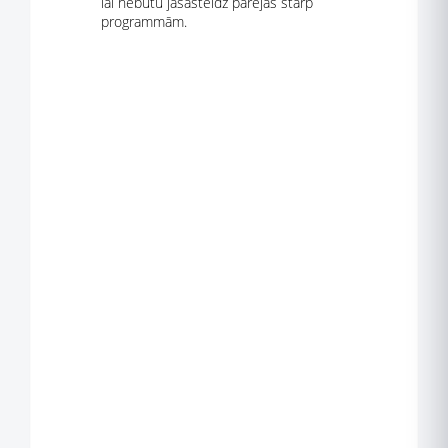
lai nebūtu jāsasteidz pārejas starp
programmām.