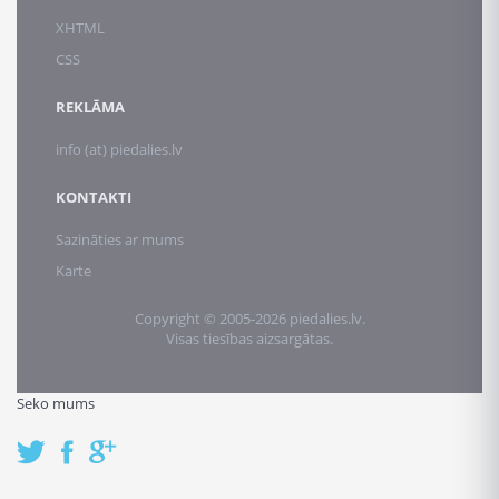
XHTML
CSS
REKLĀMA
info (at) piedalies.lv
KONTAKTI
Sazināties ar mums
Karte
Copyright © 2005-2026 piedalies.lv.
Visas tiesības aizsargātas.
Seko mums