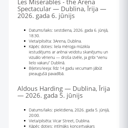
Les Misérables - the Arena
Spectacular — Dublina, Īrija —
2026. gada 6. jūnijs
Datums/laiks: sestdiena, 2026. gada 6. jūnijā,
18:30.
Vieta/pilsēta: 3Arena, Dublina.
Kāpēc doties: liela mēroga mūzikla
iestudējums ar arēnai veidotu skanējumu un
vizuālo vērienu — droša izvēle, ja gribi “vienu
lielo vakaru” Dublinā.
Biļetes/ieeja: līdz 14 gadu vecumam jābūt
pieaugušā pavadībā.
Aldous Harding — Dublina, Īrija
— 2026. gada 5. jūnijs
Datums/laiks: piektdiena, 2026. gada 5. jūnijā,
20:00.
Vieta/pilsēta: Vicar Street, Dublina.
Kāpēc doties: intīmāks koncertvakars