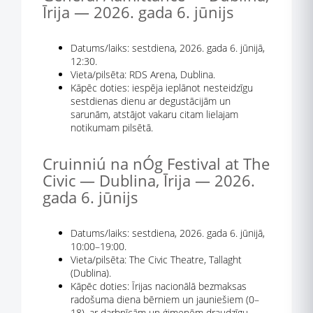
Īrija — 2026. gada 6. jūnijs
Datums/laiks: sestdiena, 2026. gada 6. jūnijā,
12:30.
Vieta/pilsēta: RDS Arena, Dublina.
Kāpēc doties: iespēja ieplānot nesteidzīgu
sestdienas dienu ar degustācijām un
sarunām, atstājot vakaru citam lielajam
notikumam pilsētā.
Cruinniú na nÓg Festival at The
Civic — Dublina, Īrija — 2026.
gada 6. jūnijs
Datums/laiks: sestdiena, 2026. gada 6. jūnijā,
10:00–19:00.
Vieta/pilsēta: The Civic Theatre, Tallaght
(Dublina).
Kāpēc doties: Īrijas nacionālā bezmaksas
radošuma diena bērniem un jauniešiem (0–
18), ar darbnīcām un ģimenēm draudzīgu