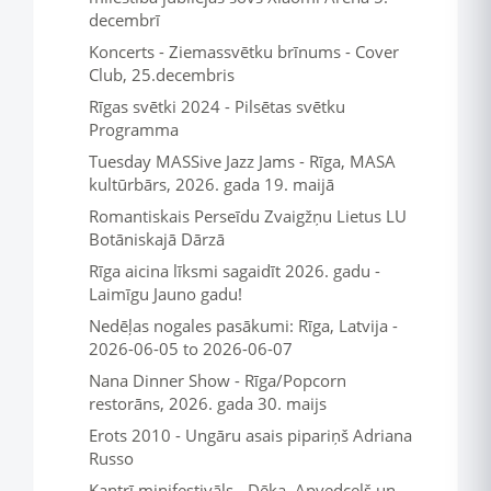
decembrī
Koncerts - Ziemassvētku brīnums - Cover
Club, 25.decembris
Rīgas svētki 2024 - Pilsētas svētku
Programma
Tuesday MASSive Jazz Jams - Rīga, MASA
kultūrbārs, 2026. gada 19. maijā
Romantiskais Perseīdu Zvaigžņu Lietus LU
Botāniskajā Dārzā
Rīga aicina līksmi sagaidīt 2026. gadu -
Laimīgu Jauno gadu!
Nedēļas nogales pasākumi: Rīga, Latvija -
2026-06-05 to 2026-06-07
Nana Dinner Show - Rīga/Popcorn
restorāns, 2026. gada 30. maijs
Erots 2010 - Ungāru asais pipariņš Adriana
Russo
Kantrī minifestivāls - Dēka, Apvedceļš un