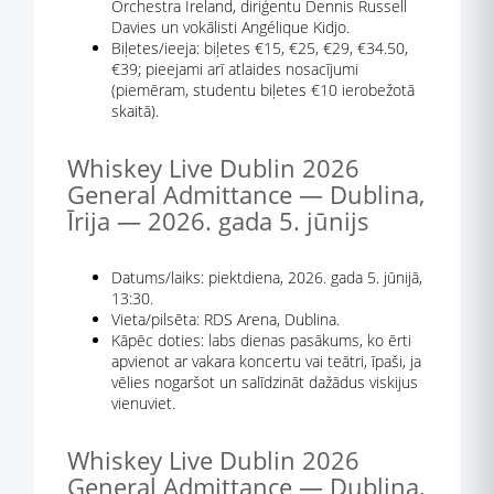
Orchestra Ireland, diriģentu Dennis Russell
Davies un vokālisti Angélique Kidjo.
Biļetes/ieeja: biļetes €15, €25, €29, €34.50,
€39; pieejami arī atlaides nosacījumi
(piemēram, studentu biļetes €10 ierobežotā
skaitā).
Whiskey Live Dublin 2026
General Admittance — Dublina,
Īrija — 2026. gada 5. jūnijs
Datums/laiks: piektdiena, 2026. gada 5. jūnijā,
13:30.
Vieta/pilsēta: RDS Arena, Dublina.
Kāpēc doties: labs dienas pasākums, ko ērti
apvienot ar vakara koncertu vai teātri, īpaši, ja
vēlies nogaršot un salīdzināt dažādus viskijus
vienuviet.
Whiskey Live Dublin 2026
General Admittance — Dublina,