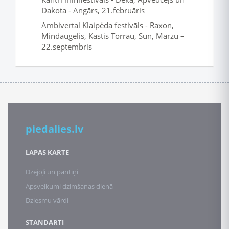
Dakota - Angārs, 21.februāris
Ambivertal Klaipėda festivāls - Raxon,
Mindaugelis, Kastis Torrau, Sun, Marzu –
22.septembris
piedalies.lv
LAPAS KARTE
Dzejoļi un pantiņi
Apsveikumi dzimšanas dienā
Dziesmu vārdi
STANDARTI