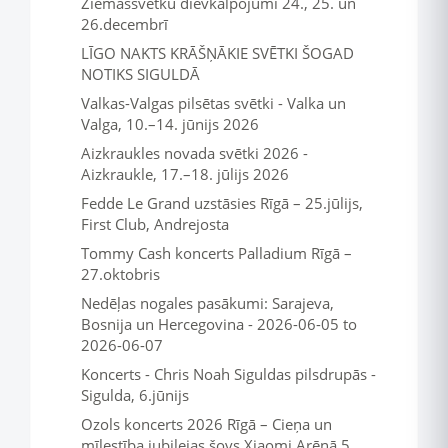
Ziemassvētku dievkalpojumi 24., 25. un
26.decembrī
LĪGO NAKTS KRĀŠŅĀKIE SVĒTKI ŠOGAD
NOTIKS SIGULDĀ
Valkas-Valgas pilsētas svētki - Valka un
Valga, 10.–14. jūnijs 2026
Aizkraukles novada svētki 2026 -
Aizkraukle, 17.–18. jūlijs 2026
Fedde Le Grand uzstāsies Rīgā – 25.jūlijs,
First Club, Andrejosta
Tommy Cash koncerts Palladium Rīgā –
27.oktobris
Nedēļas nogales pasākumi: Sarajeva,
Bosnija un Hercegovina - 2026-06-05 to
2026-06-07
Koncerts - Chris Noah Siguldas pilsdrupās -
Sigulda, 6.jūnijs
Ozols koncerts 2026 Rīgā – Cieņa un
mīlestība jubilejas šovs Xiaomi Arēnā 5.