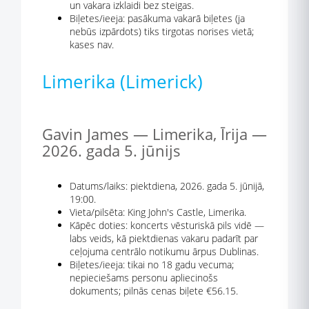
un vakara izklaidi bez steigas.
Biļetes/ieeja: pasākuma vakarā biļetes (ja
nebūs izpārdots) tiks tirgotas norises vietā;
kases nav.
Limerika (Limerick)
Gavin James — Limerika, Īrija —
2026. gada 5. jūnijs
Datums/laiks: piektdiena, 2026. gada 5. jūnijā,
19:00.
Vieta/pilsēta: King John's Castle, Limerika.
Kāpēc doties: koncerts vēsturiskā pils vidē —
labs veids, kā piektdienas vakaru padarīt par
ceļojuma centrālo notikumu ārpus Dublinas.
Biļetes/ieeja: tikai no 18 gadu vecuma;
nepieciešams personu apliecinošs
dokuments; pilnās cenas biļete €56.15.