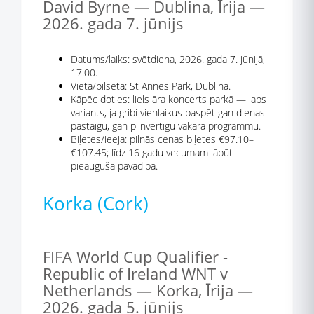
David Byrne — Dublina, Īrija —
2026. gada 7. jūnijs
Datums/laiks: svētdiena, 2026. gada 7. jūnijā,
17:00.
Vieta/pilsēta: St Annes Park, Dublina.
Kāpēc doties: liels āra koncerts parkā — labs
variants, ja gribi vienlaikus paspēt gan dienas
pastaigu, gan pilnvērtīgu vakara programmu.
Biļetes/ieeja: pilnās cenas biļetes €97.10–
€107.45; līdz 16 gadu vecumam jābūt
pieaugušā pavadībā.
Korka (Cork)
FIFA World Cup Qualifier -
Republic of Ireland WNT v
Netherlands — Korka, Īrija —
2026. gada 5. jūnijs