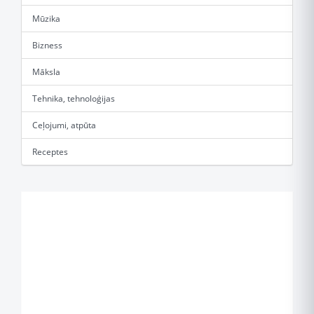
Mūzika
Bizness
Māksla
Tehnika, tehnoloģijas
Ceļojumi, atpūta
Receptes