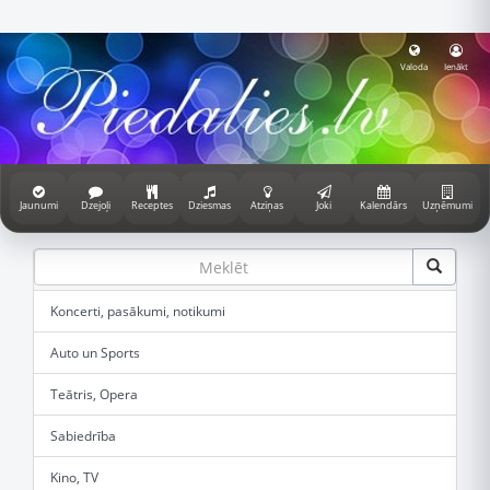
Valoda
Ienākt
Jaunumi
Dzejoļi
Receptes
Dziesmas
Atziņas
Joki
Kalendārs
Uzņēmumi
Koncerti, pasākumi, notikumi
Auto un Sports
Teātris, Opera
Sabiedrība
Kino, TV