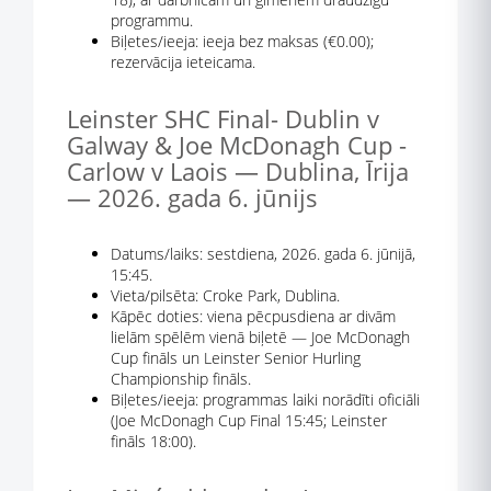
programmu.
Biļetes/ieeja: ieeja bez maksas (€0.00);
rezervācija ieteicama.
Leinster SHC Final- Dublin v
Galway & Joe McDonagh Cup -
Carlow v Laois — Dublina, Īrija
— 2026. gada 6. jūnijs
Datums/laiks: sestdiena, 2026. gada 6. jūnijā,
15:45.
Vieta/pilsēta: Croke Park, Dublina.
Kāpēc doties: viena pēcpusdiena ar divām
lielām spēlēm vienā biļetē — Joe McDonagh
Cup fināls un Leinster Senior Hurling
Championship fināls.
Biļetes/ieeja: programmas laiki norādīti oficiāli
(Joe McDonagh Cup Final 15:45; Leinster
fināls 18:00).