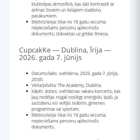
klubtelpas atmosfērā, kas labi kontrastē ar
arēnas šoviem un lielajiem stadionu
pasākumiem.
Biļetes/ieeja: tikai no 18 gadu vecuma;
nepieciešams personu apliecinošs
dokuments; stāvvietas uz grīdas līmeņa.
CupcakKe — Dublina, Īrija —
2026. gada 7. jūnijs
Datums/laiks: svētdiena, 2026. gada 7. jūnijā,
20:00.
Vieta/pilsēta: The Academy, Dublina.
Kāpēc doties: svētdienas vakara koncerts, kas
ļauj nedēļas nogali noslēgt enerģiski, īpaši, ja
sestdienu esi veltījis teātrim, ģimenes
programmai vai sportam.
Biļetes/ieeja: tikai no 18 gadu vecuma;
nepieciešams personu apliecinošs
dokuments.