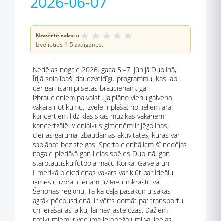
2026-06-07
★
★
★
★
★
Novērtē rakstu
Izvēlieties 1-5 zvaigznes.
Nedēļas nogale 2026. gada 5.–7. jūnijā Dublinā,
Īrijā sola īpaši daudzveidīgu programmu, kas labi
der gan īsam pilsētas braucienam, gan
izbraucieniem pa valsti. Ja plāno vienu galveno
vakara notikumu, izvēle ir plaša: no lieliem āra
koncertiem līdz klasiskās mūzikas vakariem
koncertzālē. Vienlaikus ģimenēm ir jēgpilnas,
dienas garumā izbaudāmas aktivitātes, kuras var
saplānot bez steigas. Sporta cienītājiem šī nedēļas
nogale piedāvā gan lielas spēles Dublinā, gan
starptautisku futbola maču Korkā. Galvejā un
Limerikā piektdienas vakars var kļūt par ideālu
iemeslu izbraucienam uz Rietumkrastu vai
Šenonas reģionu. Tā kā daļa pasākumu sākas
agrāk pēcpusdienā, ir vērts domāt par transportu
un ierašanās laiku, lai nav jāsteidzas. Dažiem
notikumiem ir vecuma ierobežojumi vai ieejas