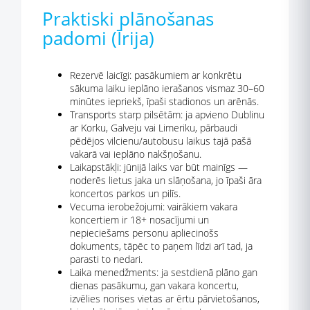
Praktiski plānošanas
padomi (Īrija)
Rezervē laicīgi: pasākumiem ar konkrētu
sākuma laiku ieplāno ierašanos vismaz 30–60
minūtes iepriekš, īpaši stadionos un arēnās.
Transports starp pilsētām: ja apvieno Dublinu
ar Korku, Galveju vai Limeriku, pārbaudi
pēdējos vilcienu/autobusu laikus tajā pašā
vakarā vai ieplāno nakšņošanu.
Laikapstākļi: jūnijā laiks var būt mainīgs —
noderēs lietus jaka un slāņošana, jo īpaši āra
koncertos parkos un pilīs.
Vecuma ierobežojumi: vairākiem vakara
koncertiem ir 18+ nosacījumi un
nepieciešams personu apliecinošs
dokuments, tāpēc to paņem līdzi arī tad, ja
parasti to nedari.
Laika menedžments: ja sestdienā plāno gan
dienas pasākumu, gan vakara koncertu,
izvēlies norises vietas ar ērtu pārvietošanos,