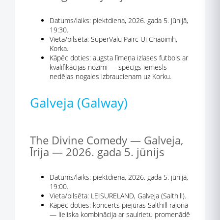
Datums/laiks: piektdiena, 2026. gada 5. jūnijā,
19:30.
Vieta/pilsēta: SuperValu Pairc Ui Chaoimh,
Korka.
Kāpēc doties: augsta līmeņa izlases futbols ar
kvalifikācijas nozīmi — spēcīgs iemesls
nedēļas nogales izbraucienam uz Korku.
Galveja (Galway)
The Divine Comedy — Galveja,
Īrija — 2026. gada 5. jūnijs
Datums/laiks: piektdiena, 2026. gada 5. jūnijā,
19:00.
Vieta/pilsēta: LEISURELAND, Galveja (Salthill).
Kāpēc doties: koncerts piejūras Salthill rajonā
— lieliska kombinācija ar saulrietu promenādē