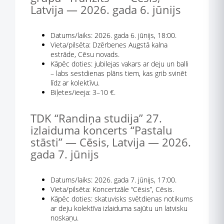
Latvija — 2026. gada 6. jūnijs
Datums/laiks: 2026. gada 6. jūnijs, 18:00.
Vieta/pilsēta: Dzērbenes Augstā kalna
estrāde, Cēsu novads.
Kāpēc doties: jubilejas vakars ar deju un balli
– labs sestdienas plāns tiem, kas grib svinēt
līdz ar kolektīvu.
Biļetes/ieeja: 3–10 €.
TDK “Randiņa studija” 27.
izlaiduma koncerts “Pastalu
stāsti” — Cēsis, Latvija — 2026.
gada 7. jūnijs
Datums/laiks: 2026. gada 7. jūnijs, 17:00.
Vieta/pilsēta: Koncertzāle “Cēsis”, Cēsis.
Kāpēc doties: skatuvisks svētdienas notikums
ar deju kolektīva izlaiduma sajūtu un latvisku
noskaņu.