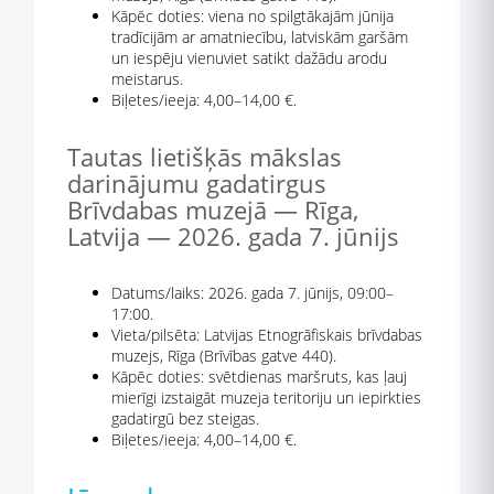
Kāpēc doties: viena no spilgtākajām jūnija
tradīcijām ar amatniecību, latviskām garšām
un iespēju vienuviet satikt dažādu arodu
meistarus.
Biļetes/ieeja: 4,00–14,00 €.
Tautas lietišķās mākslas
darinājumu gadatirgus
Brīvdabas muzejā — Rīga,
Latvija — 2026. gada 7. jūnijs
Datums/laiks: 2026. gada 7. jūnijs, 09:00–
17:00.
Vieta/pilsēta: Latvijas Etnogrāfiskais brīvdabas
muzejs, Rīga (Brīvības gatve 440).
Kāpēc doties: svētdienas maršruts, kas ļauj
mierīgi izstaigāt muzeja teritoriju un iepirkties
gadatirgū bez steigas.
Biļetes/ieeja: 4,00–14,00 €.