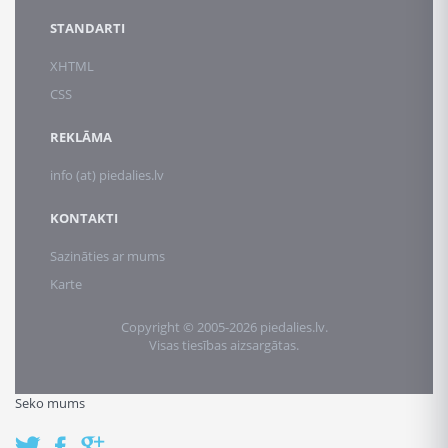
STANDARTI
XHTML
CSS
REKLĀMA
info (at) piedalies.lv
KONTAKTI
Sazināties ar mums
Karte
Copyright © 2005-2026 piedalies.lv.
Visas tiesības aizsargātas.
Seko mums