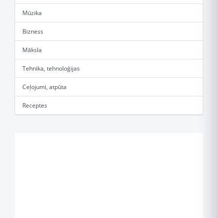
Mūzika
Bizness
Māksla
Tehnika, tehnoloģijas
Ceļojumi, atpūta
Receptes