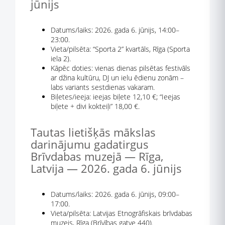
jūnijs
Datums/laiks: 2026. gada 6. jūnijs, 14:00–
23:00.
Vieta/pilsēta: “Sporta 2” kvartāls, Rīga (Sporta
iela 2).
Kāpēc doties: vienas dienas pilsētas festivāls
ar džina kultūru, DJ un ielu ēdienu zonām –
labs variants sestdienas vakaram.
Biļetes/ieeja: ieejas biļete 12,10 €; “Ieejas
biļete + divi kokteiļi” 18,00 €.
Tautas lietišķās mākslas
darinājumu gadatirgus
Brīvdabas muzejā — Rīga,
Latvija — 2026. gada 6. jūnijs
Datums/laiks: 2026. gada 6. jūnijs, 09:00–
17:00.
Vieta/pilsēta: Latvijas Etnogrāfiskais brīvdabas
muzejs, Rīga (Brīvības gatve 440).