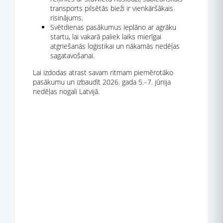
transports pilsētās bieži ir vienkāršākais
risinājums.
Svētdienas pasākumus ieplāno ar agrāku
startu, lai vakarā paliek laiks mierīgai
atgriešanās loģistikai un nākamās nedēļas
sagatavošanai.
Lai izdodas atrast savam ritmam piemērotāko
pasākumu un izbaudīt 2026. gada 5.–7. jūnija
nedēļas nogali Latvijā.