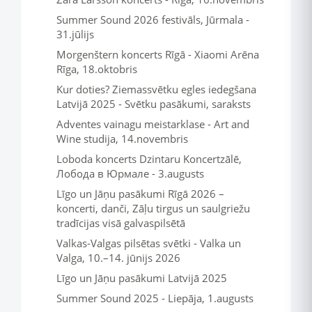
Summer Sound 2026 festivāls, Jūrmala -
31.jūlijs
Morgenštern koncerts Rīgā - Xiaomi Arēna
Rīga, 18.oktobris
Kur doties? Ziemassvētku egles iedegšana
Latvijā 2025 - Svētku pasākumi, saraksts
Adventes vainagu meistarklase - Art and
Wine studija, 14.novembris
Loboda koncerts Dzintaru Koncertzālē,
Лобода в Юрмале - 3.augusts
Līgo un Jāņu pasākumi Rīgā 2026 –
koncerti, danči, Zāļu tirgus un saulgriežu
tradīcijas visā galvaspilsētā
Valkas-Valgas pilsētas svētki - Valka un
Valga, 10.–14. jūnijs 2026
Līgo un Jāņu pasākumi Latvijā 2025
Summer Sound 2025 - Liepāja, 1.augusts