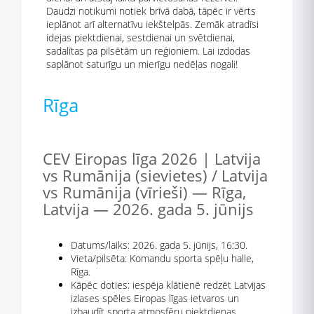
Daudzi notikumi notiek brīvā dabā, tāpēc ir vērts
ieplānot arī alternatīvu iekštelpās. Zemāk atradīsi
idejas piektdienai, sestdienai un svētdienai,
sadalītas pa pilsētām un reģioniem. Lai izdodas
saplānot saturīgu un mierīgu nedēļas nogali!
Rīga
CEV Eiropas līga 2026 | Latvija
vs Rumānija (sievietes) / Latvija
vs Rumānija (vīrieši) — Rīga,
Latvija — 2026. gada 5. jūnijs
Datums/laiks: 2026. gada 5. jūnijs, 16:30.
Vieta/pilsēta: Komandu sporta spēļu halle,
Rīga.
Kāpēc doties: iespēja klātienē redzēt Latvijas
izlases spēles Eiropas līgas ietvaros un
izbaudīt sporta atmosfēru piektdienas