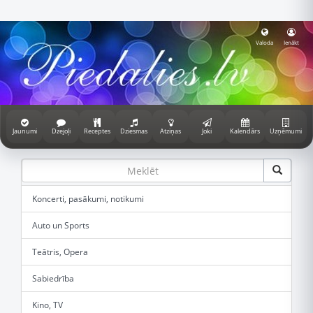
Valoda
Ienākt
Jaunumi
Dzejoļi
Receptes
Dziesmas
Atziņas
Joki
Kalendārs
Uzņēmumi
Koncerti, pasākumi, notikumi
Auto un Sports
Teātris, Opera
Sabiedrība
Kino, TV