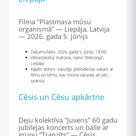
Filma “Plastmasa mūsu
organismā” — Liepāja, Latvija
— 2026. gada 5. jūnijs
Datums/laiks: 2026. gada 5. jūnijs, 18:00.
Vieta/pilsēta: Kultūras nams “Wiktorija”,
Liepāja.
Kāpēc doties: saturīgs piektdienas vakars ar
filmu un tēmu, kas rosina sarunas arī pēc
seansa.
Cēsis un Cēsu apkārtne
Deju kolektīva “Juveris” 60 gadu
jubilejas koncerts un balle ar
grupu “Tranzīts” — Cēsis,