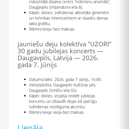
industriālā dizaina centrs “Inženieru arsenāls”,
Daugavpils (Imperatora iela 8).
Kāpēc doties: svētdienas aktivitāte ģimenēm
un tehnikas interesentiem ar skaidru dienas
laika grafiku.
Biļetes/ieeja: bez maksas.
Jauniešu deju kolektīva “UZORI”
30 gadu jubilejas koncerts —
Daugavpils, Latvija — 2026.
gada 7. jūnijs
Datums/laiks: 2026. gada 7. jūnijs, 16:00.
Vieta/pilsēta: Daugavpils Kultūras pils,
Daugavpils (Smilšu iela 92).
Kāpēc doties: iespēja redzēt jubilejas
koncertu un izbaudīt dejas kā spēcīgu
svētdienas noslēguma akcentu.
Biļetes/ieeja: ieeja bez maksas.
Liepāja