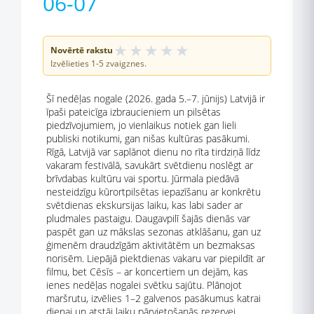
06-07
★
★
★
★
★
Novērtē rakstu
Izvēlieties 1-5 zvaigznes.
Šī nedēļas nogale (2026. gada 5.–7. jūnijs) Latvijā ir
īpaši pateicīga izbraucieniem un pilsētas
piedzīvojumiem, jo vienlaikus notiek gan lieli
publiski notikumi, gan nišas kultūras pasākumi.
Rīgā, Latvijā var saplānot dienu no rīta tirdziņā līdz
vakaram festivālā, savukārt svētdienu noslēgt ar
brīvdabas kultūru vai sportu. Jūrmala piedāvā
nesteidzīgu kūrortpilsētas iepazīšanu ar konkrētu
svētdienas ekskursijas laiku, kas labi sader ar
pludmales pastaigu. Daugavpilī šajās dienās var
paspēt gan uz mākslas sezonas atklāšanu, gan uz
ģimenēm draudzīgām aktivitātēm un bezmaksas
norisēm. Liepājā piektdienas vakaru var piepildīt ar
filmu, bet Cēsīs – ar koncertiem un dejām, kas
ienes nedēļas nogalei svētku sajūtu. Plānojot
maršrutu, izvēlies 1–2 galvenos pasākumus katrai
dienai un atstāj laiku pārvietošanās rezervei.