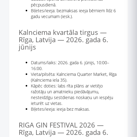
pēcpusdienā.
Biļetes/ieeja: bezmaksas ieeja bērniem līdz 6
gadu vecumam (iesk.).
Kalnciema kvartāla tirgus —
Rīga, Latvija — 2026. gada 6.
jūnijs
Datums/laiks: 2026. gada 6. jūnijs, 10:00–
16:00.
Vieta/pilsēta: Kalnciema Quarter Market, Rīga
(Kalnciema iela 35).
Kāpēc doties: labs rīta plāns ar vietējo
ražotāju un amatnieku piedāvājumu,
nesteidzīgu sestdienas noskaņu un iespēju
ieturēt uz vietas.
Biļetes/ieeja: ieeja bez maksas.
RIGA GIN FESTIVAL 2026 —
Rīga, Latvija — 2026. gada 6.