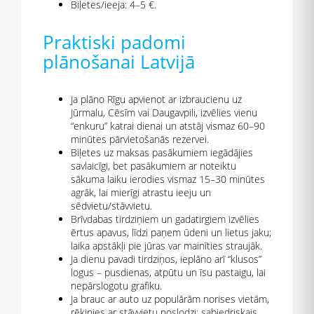
Biļetes/ieeja: 4–5 €.
Praktiski padomi
plānošanai Latvijā
Ja plāno Rīgu apvienot ar izbraucienu uz
Jūrmalu, Cēsīm vai Daugavpili, izvēlies vienu
“enkuru” katrai dienai un atstāj vismaz 60–90
minūtes pārvietošanās rezervei.
Biļetes uz maksas pasākumiem iegādājies
savlaicīgi, bet pasākumiem ar noteiktu
sākuma laiku ierodies vismaz 15–30 minūtes
agrāk, lai mierīgi atrastu ieeju un
sēdvietu/stāvvietu.
Brīvdabas tirdziņiem un gadatirgiem izvēlies
ērtus apavus, līdzi paņem ūdeni un lietus jaku;
laika apstākļi pie jūras var mainīties straujāk.
Ja dienu pavadi tirdziņos, ieplāno arī “klusos”
logus – pusdienas, atpūtu un īsu pastaigu, lai
nepārslogotu grafiku.
Ja brauc ar auto uz populārām norises vietām,
rēķinies ar stāvvietu noslodzi; sabiedriskais