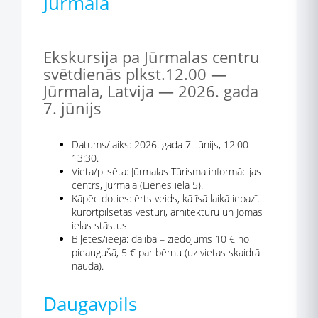
Jūrmala
Ekskursija pa Jūrmalas centru
svētdienās plkst.12.00 —
Jūrmala, Latvija — 2026. gada
7. jūnijs
Datums/laiks: 2026. gada 7. jūnijs, 12:00–
13:30.
Vieta/pilsēta: Jūrmalas Tūrisma informācijas
centrs, Jūrmala (Lienes iela 5).
Kāpēc doties: ērts veids, kā īsā laikā iepazīt
kūrortpilsētas vēsturi, arhitektūru un Jomas
ielas stāstus.
Biļetes/ieeja: dalība – ziedojums 10 € no
pieaugušā, 5 € par bērnu (uz vietas skaidrā
naudā).
Daugavpils