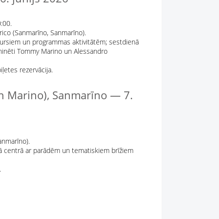
:00.
orico (Sanmarīno, Sanmarīno).
kursiem un programmas aktivitātēm; sestdienā
ā minēti Tommy Marino un Alessandro
ļetes rezervācija.
n Marino), Sanmarīno — 7.
anmarīno).
jā centrā ar parādēm un tematiskiem brīžiem
.