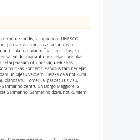
r piemērots brīdis, lai apvienotu UNESCO
lānot gan vakara emocijas stadionā, gan
iem sākuma laikiem. Īpaši ērti ir tas, ka
ēc var veidot maršrutu bez liekas loģistikas.
pilsētai pavisam citu noskaņu. Mūzikas
 kora mūzikas koncerts. Papildus tam nedēļas
ndām un biļešu veidiem. Lielākā daļa notikumu
ānu plānošanu. Tomēr, lai paspētu uz visu,
rp Sanmarīno centru un Borgo Maggiore. Šī
redzēt Sanmarīno, Sanmarīno dzīvā, notikumiem