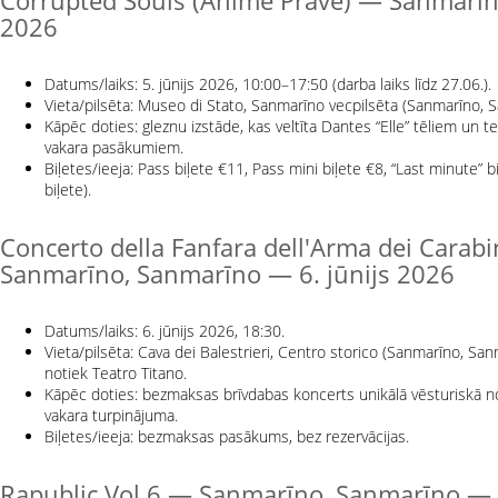
Corrupted Souls (Anime Prave) — Sanmarīn
2026
Datums/laiks: 5. jūnijs 2026, 10:00–17:50 (darba laiks līdz 27.06.).
Vieta/pilsēta: Museo di Stato, Sanmarīno vecpilsēta (Sanmarīno, 
Kāpēc doties: gleznu izstāde, kas veltīta Dantes “Elle” tēliem un 
vakara pasākumiem.
Biļetes/ieeja: Pass biļete €11, Pass mini biļete €8, “Last minute” bi
biļete).
Concerto della Fanfara dell'Arma dei Carabi
Sanmarīno, Sanmarīno — 6. jūnijs 2026
Datums/laiks: 6. jūnijs 2026, 18:30.
Vieta/pilsēta: Cava dei Balestrieri, Centro storico (Sanmarīno, Sa
notiek Teatro Titano.
Kāpēc doties: bezmaksas brīvdabas koncerts unikālā vēsturiskā nor
vakara turpinājuma.
Biļetes/ieeja: bezmaksas pasākums, bez rezervācijas.
Rapublic Vol.6 — Sanmarīno, Sanmarīno — 6