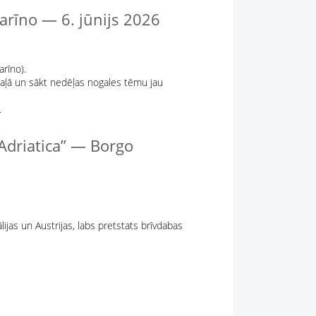
rīno — 6. jūnijs 2026
rīno).
daļā un sākt nedēļas nogales tēmu jau
.
 Adriatica” — Borgo
jas un Austrijas, labs pretstats brīvdabas