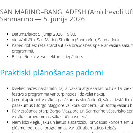
SAN MARINO–BANGLADESH (Amichevoli Uffic
Sanmarīno — 5. jūnijs 2026
Datums/laiks: 5. jūnijs 2026, 19:00.
Vieta/pilsēta: San Marino Stadium (Sanmarīno, Sanmarīno).
Kāpēc doties: reta starptautiska draudzības spēle ar vakara sākuma
programmā.
Biļetes/ieeja: viesu sektors ir izpārdots.
Praktiski plānošanas padomi
Izvēlies bāzes naktsmītni tā, lai vakara atgriešanās būtu ērta: pie
festivāla programma var turpināties līdz vēlai naktij.
Ja gribi apvienot vairākus pasākumus vienā dienā, sāc ar izstādi d
pasākumus (Borgo Maggiore vai kora koncertu) un atstāj vakaru b
Pārvietošanos starp Borgo Maggiore un Sanmarīno vēsturisko centru
vairākas programmas sākas pēcpusdienā.
Ņem līdzi vieglu jaku un lietus aizsardzību: brīvdabas koncertiem 
plūsmu, bet daļai programmas var būt alternatīvas telpās.