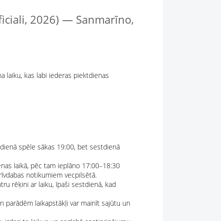
iali, 2026) — Sanmarīno,
 laiku, kas labi iederas piektdienas
ktdienā spēle sākas 19:00, bet sestdienā
ienas laikā, pēc tam ieplāno 17:00–18:30
rīvdabas notikumiem vecpilsētā.
 rēķini ar laiku, īpaši sestdienā, kad
un parādēm laikapstākļi var mainīt sajūtu un