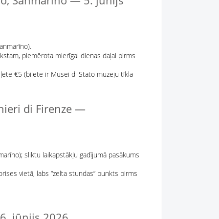
o, Sanmarīno — 5. jūnijs
Sanmarīno).
tekstam, piemērota mierīgai dienas daļai pirms
ļete €5 (biļete ir Musei di Stato muzeju tīkla
nieri di Firenze —
nmarīno); sliktu laikapstākļu gadījumā pasākums
ises vietā, labs “zelta stundas” punkts pirms
. jūnijs 2026