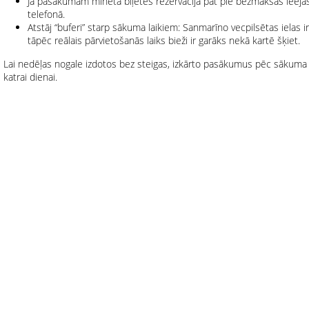
Ja pasākumam minēta biļetes rezervācija pat pie bezmaksas ieejas,
telefonā.
Atstāj “buferi” starp sākuma laikiem: Sanmarīno vecpilsētas ielas ir
tāpēc reālais pārvietošanās laiks bieži ir garāks nekā kartē šķiet.
Lai nedēļas nogale izdotos bez steigas, izkārto pasākumus pēc sākuma 
katrai dienai.