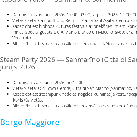
Datums/laiks: 6. jūnijs 2026, 17:00–02:00; 7. jūnijs 2026, 14:00–00
Vieta/pilsēta: Campo Bruno Reffi un Piazza Sant'Agata, Centro St
Kāpēc doties: hiphopa kultūras festivāls ar priekšnesumiem, kon
minēti special guests Ele A, Visino Bianco un Macello, svētdien
Vecchiato.
Biļetes/ieeja: bezmaksas pasākums; ieejai paredzēta bezmaksas bi
Steam Party 2026 — Sanmarīno (Città di Sa
jūnijs 2026
Datums/laiks: 7. jūnijs 2026, no 12:00.
Vieta/pilsēta: Old Town Centre, Città di San Marino (Sanmarīno, S
Kāpēc doties: steampunk nedēļas nogales kulminācija vēsturiska
ikoniskās vietās.
Biļetes/ieeja: bezmaksas pasākums; rezervācija nav nepieciešama
Borgo Maggiore