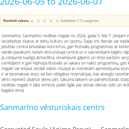
2026-06-05 to 2026-06-07
★
★
★
★
★
Novērtē rakstu
Izvēlieties 1-5 zvaigznes.
Sanmarīno, Sanmarīno nedēļas nogale no 2026. gada 5. līdz 7. jūnijam i
vecpilsētas skatus ar dzīvu kultūru un sportu. Šajās trīs dienās var iep
pilsētas centra brīvdabas koncertus, gan festivālu programmas ar konkrēt
vairāki pasākumi notiek vēsturiskajā centrā un ir sasniedzami kājām, tāp
Ja ceļojumā svarīga atmosfēra, steampunk gājiens un tērpi piešķirs vec
cienītājiem ir gan hiphopa festivāls ar vakara un nakts programmu, gan
nogalē var iekļaut izstādi Valsts muzejā ar noteiktām apmeklējuma stu
ir ar bezmaksas ieeju vai bez obligātas rezervācijas, kas atvieglo spont
vērts iepriekš izkārtot dienu pēc sākuma laikiem un pārvietošanās sta
nedēļas nogale ir labs iemesls palikt ilgāk par vienas dienas vizīti un 
bagātā ritmā.
Sanmarīno vēsturiskais centrs