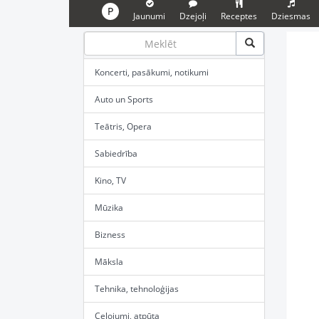
P
Jaunumi
Dzejoļi
Receptes
Dziesmas
Koncerti, pasākumi, notikumi
Auto un Sports
Teātris, Opera
Sabiedrība
Kino, TV
Mūzika
Bizness
Māksla
Tehnika, tehnoloģijas
Ceļojumi, atpūta