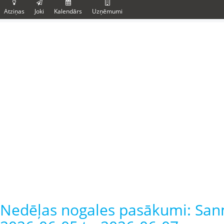
Atziņas
Joki
Kalendārs
Uzņēmumi
Nedēļas nogales pasākumi: San