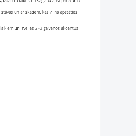
 izdari to laikus un saglabā apstiprinājumu
 stāvas un ar skatiem, kas vilina apstāties,
laikiem un izvēlies 2–3 galvenos akcentus