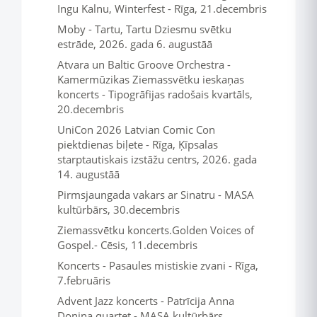
Ingu Kalnu, Winterfest - Rīga, 21.decembris
Moby - Tartu, Tartu Dziesmu svētku
estrāde, 2026. gada 6. augustāā
Atvara un Baltic Groove Orchestra -
Kamermūzikas Ziemassvētku ieskaņas
koncerts - Tipogrāfijas radošais kvartāls,
20.decembris
UniCon 2026 Latvian Comic Con
piektdienas biļete - Rīga, Ķīpsalas
starptautiskais izstāžu centrs, 2026. gada
14. augustāā
Pirmsjaungada vakars ar Sinatru - MASA
kultūrbārs, 30.decembris
Ziemassvētku koncerts.Golden Voices of
Gospel.- Cēsis, 11.decembris
Koncerts - Pasaules mistiskie zvani - Rīga,
7.februāris
Advent Jazz koncerts - Patrīcija Anna
Doniņa quartet - MASA kultūrbārs,