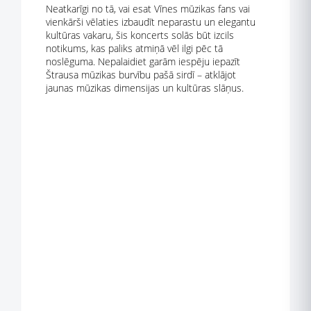
Neatkarīgi no tā, vai esat Vīnes mūzikas fans vai
vienkārši vēlaties izbaudīt neparastu un elegantu
kultūras vakaru, šis koncerts solās būt izcils
notikums, kas paliks atmiņā vēl ilgi pēc tā
noslēguma. Nepalaidiet garām iespēju iepazīt
Štrausa mūzikas burvību pašā sirdī – atklājot
jaunas mūzikas dimensijas un kultūras slāņus.