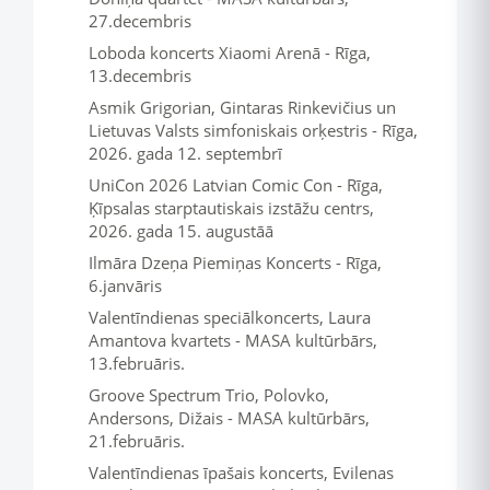
27.decembris
Loboda koncerts Xiaomi Arenā - Rīga,
13.decembris
Asmik Grigorian, Gintaras Rinkevičius un
Lietuvas Valsts simfoniskais orķestris - Rīga,
2026. gada 12. septembrī
UniCon 2026 Latvian Comic Con - Rīga,
Ķīpsalas starptautiskais izstāžu centrs,
2026. gada 15. augustāā
Ilmāra Dzeņa Piemiņas Koncerts - Rīga,
6.janvāris
Valentīndienas speciālkoncerts, Laura
Amantova kvartets - MASA kultūrbārs,
13.februāris.
Groove Spectrum Trio, Polovko,
Andersons, Dižais - MASA kultūrbārs,
21.februāris.
Valentīndienas īpašais koncerts, Evilenas