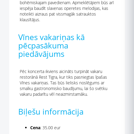
bohēmiskajam pavedienam. Apmeklētājiem būs arī
iespēja baudīt slavenas operetes melodijas, kas
noteikti aizraus pat vissmagāk satrauktos
klausītājus.
Vīnes vakariņas kā
pēcpasākuma
piedāvājums
Pēc koncerta ikviens aicināts turpināt vakaru
restorānā Rest Tigra, kur tiks pasniegtas īpašas
Vīnes vakariņas. Tas būs lielisks noslēgums ar
smalku gastronomisko baudījumu, lai šo svētku
vakaru padarītu vēl neaizmirstamāku.
Biļešu informācija
Cena
: 35.00 eur