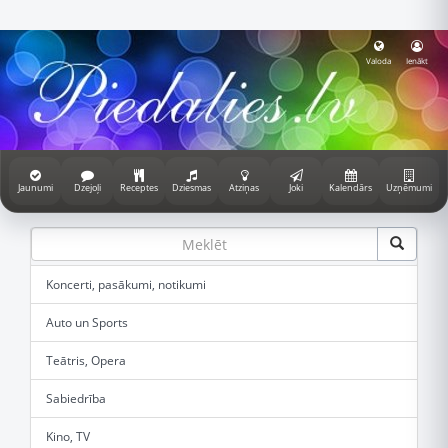
Valoda
Ienākt
Jaunumi
Dzejoļi
Receptes
Dziesmas
Atziņas
Joki
Kalendārs
Uzņēmumi
Koncerti, pasākumi, notikumi
Auto un Sports
Teātris, Opera
Sabiedrība
Kino, TV