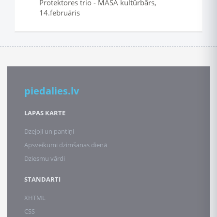
Protektores trio - MASA kultūrbārs,
14.februāris
piedalies.lv
LAPAS KARTE
Dzejoļi un pantiņi
Apsveikumi dzimšanas dienā
Dziesmu vārdi
STANDARTI
XHTML
CSS