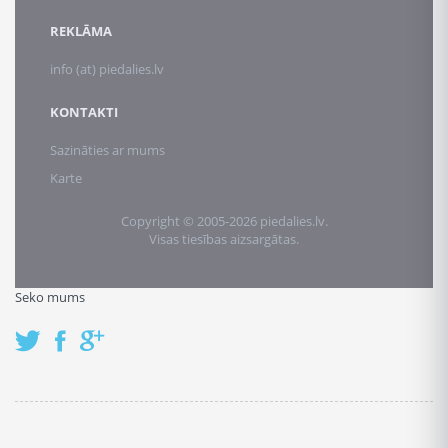
REKLĀMA
info (at) piedalies.lv
KONTAKTI
Sazināties ar mums
Karte
Copyright © 2005-2026 piedalies.lv.
Visas tiesības aizsargātas.
Seko mums