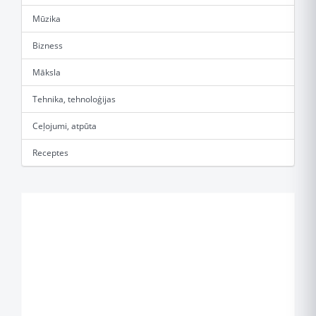
Mūzika
Bizness
Māksla
Tehnika, tehnoloģijas
Ceļojumi, atpūta
Receptes