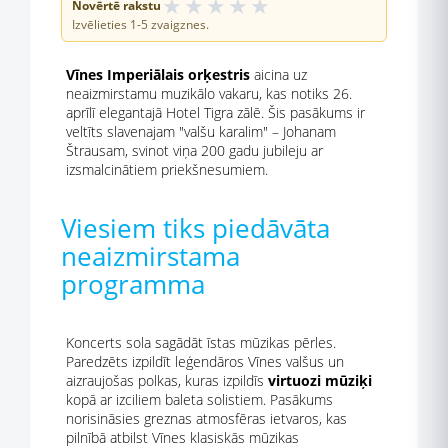
★
★
★
★
★
Novērtē rakstu
Izvēlieties 1-5 zvaigznes.
Vīnes Imperiālais orķestris
aicina uz
neaizmirstamu muzikālo vakaru, kas notiks 26.
aprīlī elegantajā Hotel Tigra zālē. Šis pasākums ir
veltīts slavenajam "valšu karalim" – Johanam
Štrausam, svinot viņa 200 gadu jubileju ar
izsmalcinātiem priekšnesumiem.
Viesiem tiks piedāvāta
neaizmirstama
programma
Koncerts sola sagādāt īstas mūzikas pērles.
Paredzēts izpildīt leģendāros Vīnes valšus un
aizraujošas polkas, kuras izpildīs
virtuozi mūziķi
kopā ar izciliem baleta solistiem. Pasākums
norisināsies greznas atmosfēras ietvaros, kas
pilnībā atbilst Vīnes klasiskās mūzikas