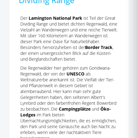
Dividing Range
Der
Lamington National Park
ist Teil der Great
Dividing Range und bietet dichten Regenwald, eine
Vielzahl an Wanderwegen und eine reiche Tierwelt.
Mit über 160 Kilometern an Wanderwegen ist
dieser Park eine Oase für Naturliebhaber.
Besonders hervorzuheben ist der
Border Track
,
der einen unvergesslichen Blick auf die Küsten-
und Berglandschaften bietet.
Die Regenwälder hier gehören zum Gondwana-
Regenwald, der von der
UNESCO
als
Weltnaturerbe anerkannt ist. Die Vielfalt der Tier-
und Pflanzenwelt in diesem Gebiet ist
atemberaubend. Hier kann man sehr gute
Gelegenheiten haben, den seltenen Albert's
Lyrebird oder den farbenfrohen Regent Bowerbird
zu beobachten. Die
Campingplätze
und
Öko-
Lodges
im Park bieten
Übernachtungsmöglichkeiten, die es ermöglichen,
den Park und seine Geräusche auch bei Nacht zu
erleben, wenn viele der nachtaktiven Tiere