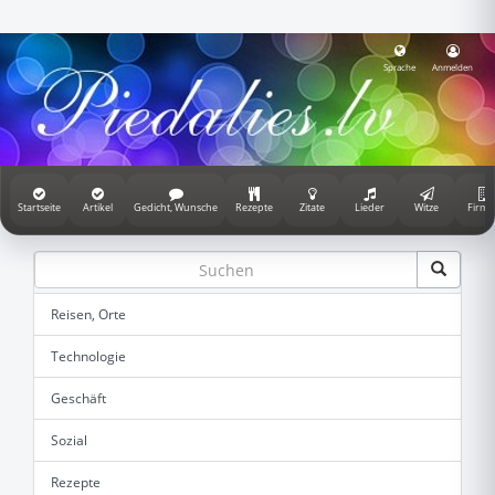
Sprache
Anmelden
Startseite
Artikel
Gedicht, Wunsche
Rezepte
Zitate
Lieder
Witze
Firme
Reisen, Orte
Technologie
Geschäft
Sozial
Rezepte