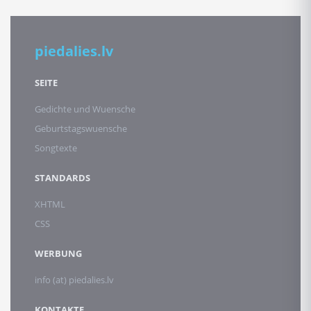
piedalies.lv
SEITE
Gedichte und Wuensche
Geburtstagswuensche
Songtexte
STANDARDS
XHTML
CSS
WERBUNG
info (at) piedalies.lv
KONTAKTE