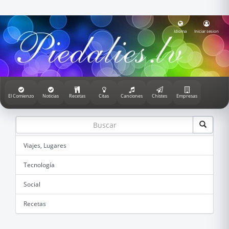
Idioma
Iniciar sesion
El Comienzo
Noticias
Recetas
Citas
Canciones
Chistes
Empresas
Viajes, Lugares
Tecnología
Social
Recetas