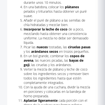
durante unos 10 minutos.
En una batidora, colocar los
plátanos
pelados y triturarlos hasta obtener un puré
suave.
Añadir el puré de plátano a las semillas de
chía hidratadas y mezclar bien.
Incorporar la leche de coco
de a poco,
mezclando hasta obtener una consistencia
uniforme. La mezcla no debe ser demasiado
líquida.
Picar las
nueces
tostadas, las
ciruelas pasas
y los
arándanos secos
en trozos pequeños.
En un bol grande, combinar los
copos de
avena
, las nueces picadas, las
bayas de
goji
, las ciruelas y los arándanos.
Verter la mezcla de plátano y leche de coco
sobre los ingredientes secos y remover bien
todos los ingredientes hasta que estén
completamente integrados.
Con la ayuda de una cuchara, dividir la mezcla
en porciones y colocarlas en la bandeja de
horno preparada.
Aplastar ligeramente
cada porción con el
dorso de la cuchara para formar galletas.