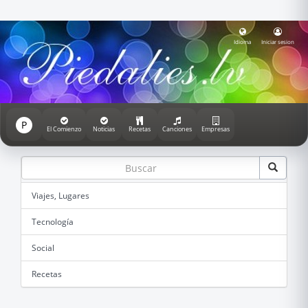
Idioma
Iniciar sesion
P
El Comienzo
Noticias
Recetas
Canciones
Empresas
Viajes, Lugares
Tecnología
Social
Recetas